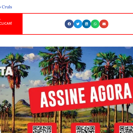
 Cruls
.
CLICAR!