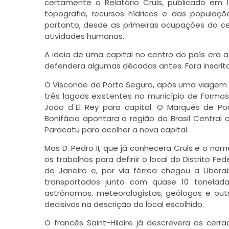
certamente o Relatório Cruls, publicado em 1
topografia, recursos hídricos e das popula
portanto, desde as primeiras ocupações do c
atividades humanas.
A ideia de uma capital no centro do país era 
defendera algumas décadas antes. Fora inscrita
O Visconde de Porto Seguro, após uma viagem de
três lagoas existentes no município de Formos
João d´El Rey para capital. O Marquês de 
Bonifácio apontara a região do Brasil Centr
Paracatu para acolher a nova capital.
Mas D. Pedro II, que já conhecera Cruls e o no
os trabalhos para definir o local do Distrito F
de Janeiro e, por via férrea chegou a Uber
transportados junto com quase 10 tonelada
astrônomos, meteorologistas, geólogos e out
decisivos na descrição do local escolhido.
O francês Saint-Hilaire já descrevera os cerr