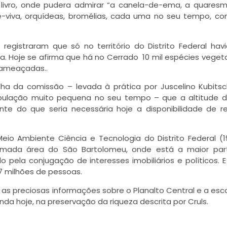
 livro, onde pudera admirar “a canela-de-ema, a quaresm
e-viva, orquídeas, bromélias, cada uma no seu tempo, c
registraram que só no território do Distrito Federal hav
 Hoje se afirma que há no Cerrado 10 mil espécies vegeta
 ameaçadas..
ha da comissão – levada à prática por Juscelino Kubits
ulação muito pequena no seu tempo – que a altitude d
te do que seria necessária hoje a disponibilidade de r
eio Ambiente Ciência e Tecnologia do Distrito Federal (1
amada área do São Bartolomeu, onde está a maior par
do pela conjugação de interesses imobiliários e políticos. E
,7 milhões de pessoas.
 as preciosas informações sobre o Planalto Central e a esc
inda hoje, na preservação da riqueza descrita por Cruls.