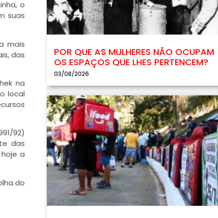
inha, o
om suas
ia mais
POR QUE AS MULHERES NÃO OCUPAM
is, das
OS ESPAÇOS QUE LHES PERTENCEM?
03/08/2026
chek na
o local
ecursos
991/92)
te das
 hoje a
olha do