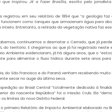
a que inspirou JK a Fazer Brasília,
escrito pelo jornalist
s registrou em seu relatório de 1894 que “a geologia faz
aís funcionem como tanques que armazenam água para ab
no inteiro. Entretanto, a retirada da vegetação nativa faz es
sabemos, continuamos a desmatar o Cerrado, que já perd
do território. E chegamos ao que já foi registrado neste
Meio Ambiente evidenciaram, já há alguns anos, que o “esto
te para alimentar o fluxo hídrico durante sete anos para 
uaia, do São Francisco e do Paraná venham recebendo muit
ente secar no auge da última seca.
 expedição ao Brasil Central “totalmente dedicada à finali
rior da nascente República” foi a missão Cruls. Ela “dem
s limites do novo Distrito Federal.
e o primeiro Relatório de Impacto Ambiental elaborado no Bra