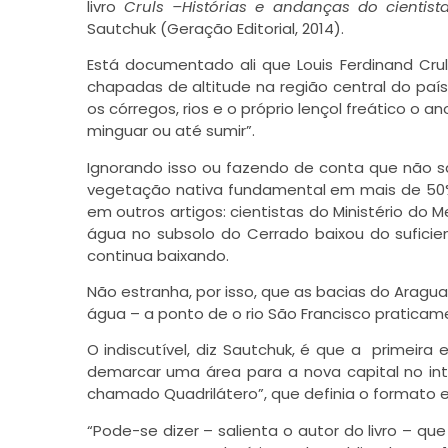
livro
Cruls –Histórias e andanças do cientist
Sautchuk (Geração Editorial, 2014).
Está documentado ali que Louis Ferdinand Crul
chapadas de altitude na região central do p
os córregos, rios e o próprio lençol freático o a
minguar ou até sumir”.
Ignorando isso ou fazendo de conta que não 
vegetação nativa fundamental em mais de 50% 
em outros artigos: cientistas do Ministério do 
água no subsolo do Cerrado baixou do suficien
continua baixando.
Não estranha, por isso, que as bacias do Arag
água – a ponto de o rio São Francisco praticam
O indiscutível, diz Sautchuk, é que a primeira
demarcar uma área para a nova capital no inte
chamado Quadrilátero”, que definia o formato e o
“Pode-se dizer – salienta o autor do livro – qu