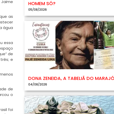
a Jaime
HOMEM SÓ?
05/08/2026
 que as
astecer
sa água
eu essa
 espaço
que” de
três; e
o menos
DONA ZENEIDA, A TABELIÃ DO MARAJ
04/08/2026
dade de
arcou o
sil foi