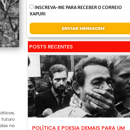
INSCREVA-ME PARA RECEBER O CORREIO
XAPURI
ENVIAR MENSAGEM
POSTS RECENTES
áticas,
 futuro
idas no
POLÍTICA E POESIA DEMAIS PARA UM