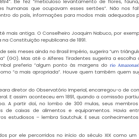
894”. Ele fez “meticuloso levantamento de flores, fauna,
ções humanas que ocupavam esses sertões”. Não nos fa
entro do país, informações para modos mais adequados 
até mais antiga. O Conselheiro Joaquim Nabuco, por exempl
 na Constituição republicana de 1891.
 seis meses ainda no Brasil Império, sugerira “um triângul
a” (GO). Mas até o Alferes Tiradentes sugerira a escolha
Pombal preferia “algum ponto às margens do
rio Amazonas
al como “a mais apropriada”. Houve quem também quem su
meara diretor do Observatório Imperial, encarregou-o de c
ederal. E assim aconteceu em 1891, quando a comissão partiu
aba. A partir daí, no lombo de 300 mulas, seus membro
s de caixas de alimentos e equipamentos. Havia entr
ros estudiosos – lembra Sautchuk. E seus conhecimento
ados por ele percorridos no início do século XIX como um 