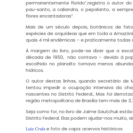
permanentemente florido”,registra o autor do
pau-santo, a caliandra, o pepalanto, a sempr
flores encantadoras”.
Mais de um século depois, botânicos de fato 
espécies de orquídeas que em toda a Amazônia.
quais 4 mil endêmicas – e praticamente todas
À margem do livro, pode-se dizer que a escol
década de 1950, não contava – devido à pop
escolhido no planalto tornava menos abundan
hídricos.
O autor destas linhas, quando secretário de M
tentou impedir a ocupação intensiva da ch
nascentes no Distrito Federal., Mas foi derrota
região metropolitana de Brasília tem mais de 3
Seja como for, no livro de Jaime Sautchuk estão
Distrito Federal. Elas podem ajudar-nos muito, a
e foto de capa: acervos históricos
Luiz Cruls