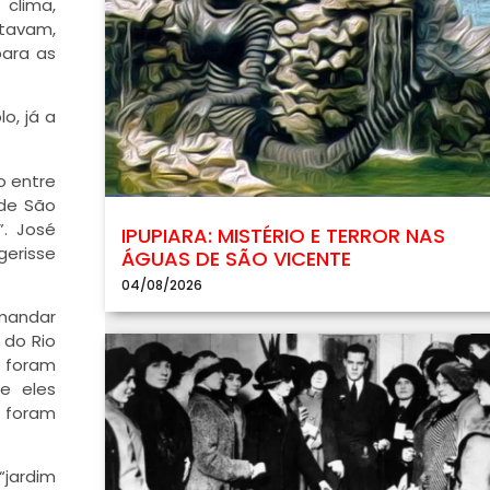
 clima,
ltavam,
para as
o, já a
o entre
 de São
”. José
IPUPIARA: MISTÉRIO E TERROR NAS
gerisse
ÁGUAS DE SÃO VICENTE
04/08/2026
omandar
 do Rio
s foram
e eles
s foram
“jardim