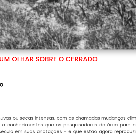
 UM OLHAR SOBRE O CERRADO
o
DO
huvas ou secas intensas, com as chamadas mudanças clim
 a conhecimentos que os pesquisadores da área para o
m século em suas anotações – e que estão agora reproduz