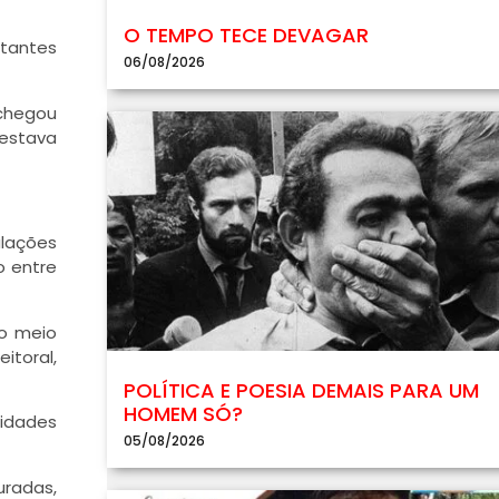
O TEMPO TECE DEVAGAR
ntantes
06/08/2026
 chegou
 estava
lações
o entre
ao meio
toral,
POLÍTICA E POESIA DEMAIS PARA UM
HOMEM SÓ?
tidades
05/08/2026
radas,