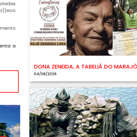
olvidas
(o))eco
gmento
senta a
DONA ZENEIDA, A TABELIÃ DO MARAJ
04/08/2026