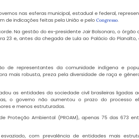
overnos nas esferas municipal, estadual e federal, represe
ém de indicações feitas pela União e pelo
.
Congresso
orde. Na gestão do ex-presidente Jair Bolsonaro, o órgão
a 23 e, antes da chegada de Lula ao Palácio do Planalto,
ção de representantes da comunidade indígena e popu
ora mais robusta, preza pela diversidade de raça e gêner
adou as entidades da sociedade civil brasileiras ligadas 
las, o governo não aumentou o prazo do processo elei
nores e menos estruturadas.
o de Proteção Ambiental (PROAM), apenas 75 das 673 en
svaziado, com prevalência de entidades mais estrutu