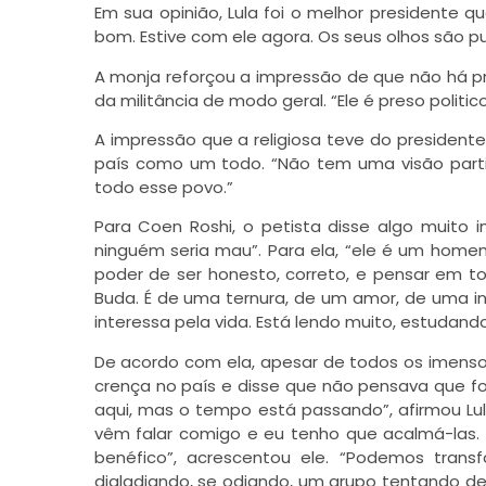
Em sua opinião, Lula foi o melhor presidente qu
bom. Estive com ele agora. Os seus olhos são pu
A monja reforçou a impressão de que não há p
da militância de modo geral. “Ele é preso politico
A impressão que a religiosa teve do president
país como um todo. “Não tem uma visão part
todo esse povo.”
Para Coen Roshi, o petista disse algo muit
ninguém seria mau”. Para ela, “ele é um home
poder de ser honesto, correto, e pensar em t
Buda. É de uma ternura, de um amor, de uma int
interessa pela vida. Está lendo muito, estudand
De acordo com ela, apesar de todos os imensos
crença no país e disse que não pensava que fo
aqui, mas o tempo está passando”, afirmou Lul
vêm falar comigo e eu tenho que acalmá-las. 
benéfico”, acrescentou ele. “Podemos trans
digladiando, se odiando, um grupo tentando dest