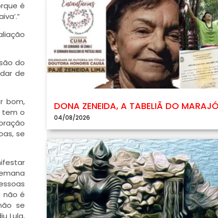
orque é
iva’.”
aliação
isão do
idar de
er bom,
DONA ZENEIDA, A TABELIÃ DO MARAJ
e tem o
04/08/2026
coração
oas, se
ifestar
 semana
pessoas
o não é
 não se
u Lula,