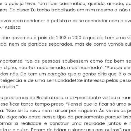
e o país já teve. “Um líder carismático, querido, amado, p
ros. Ele disse: ‘Eu tenho trabalhado em mim mesmo a ‘não ra
rovas para condenar o petista e disse concordar com a av
.” Assista:
e que governou o país de 2003 a 2010 é que ele tem uma v
ida, nem de partidos separados, mas de como vamos cu
o importante: “Se as pessoas soubessem como faz bem s
m digno, não fez nada errado, mas incomoda”. “Porque el
odos nós. Ele tem um coração que a gente diria que é o 
eligência e de uma sensibilidade! Se interessa pelas pess
o muito.”
 problemas do Brasil atuais, o ex-presidente voltou a man
sse ficar tanto tempo preso. “Pensei que ia ficar só uma
a. “Não sinto raiva nem rancor por ninguém. Às vezes as 
Eu digo: não entre nesse tipo de pensamento porque iss
formar a realidade e construir uma realidade juntos e
ruir o outro. Parem de brigar e xingar uns aos outros”, pedi