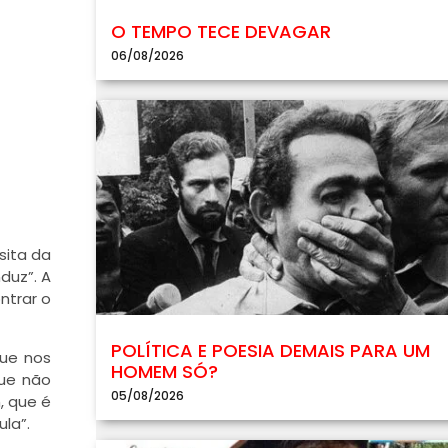
O TEMPO TECE DEVAGAR
06/08/2026
sita da
duz”. A
ntrar o
POLÍTICA E POESIA DEMAIS PARA UM
que nos
HOMEM SÓ?
que não
05/08/2026
, que é
la”.