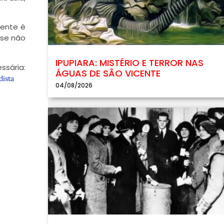
gente é
 se não
IPUPIARA: MISTÉRIO E TERROR NAS
ária:
ÁGUAS DE SÃO VICENTE
ista
04/08/2026