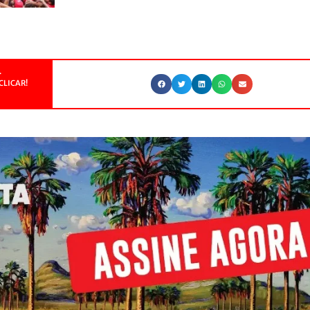
.
CLICAR!