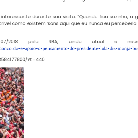
interessante durante sua visita. “Quando fica sozinha, a 
ncrível como existem ‘sons aqui que eu nunca eu perceberia
07/2018 pela RBA, ainda atual e necess
7/concordo-e-apoio-o-pensamento-do-presidente-lula-diz-monja-bud
78584177800/?t=440