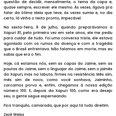
questão de decidir, mensalmente, o tema da capa e,
quase sempre, escrever ele mesmo. Às vezes, ligava pra
falar da ótima ideia que teve, às vezes sumia e, no dia
certo, lá vinha o texto pronto, impecável.
Na sexta-feira, 9 de julho, quando preparávamos a
Xapuri 81, pela primeira vez em sete anos, ele me pediu
para cuidar de tudo. Foi uma conversa triste, ele estava
agoniado com os rumos da doença e com a tragédia
que o Brasil enfrentava. Não falamos em morte, mas eu
sabia que era o fim.
Hoje, cá estamos nós, sem as capas do Jaime, sem as
pautas do Jaime, sem o linguajar do Jaime, sem o jaimês
da Xapuri, mas na labuta, firmes na resistência. Mês sim,
mês sim de novo, como você sonhava, Jaiminho,
carcamos porva e, enfim, chegamos à nossa edição
número 100. E, depois da Xapuri 100, como era desejo
seu, a gente segue esperneando.
Fica tranquilo, camarada, que por aqui tá tudo direitim.
Zezé Weiss