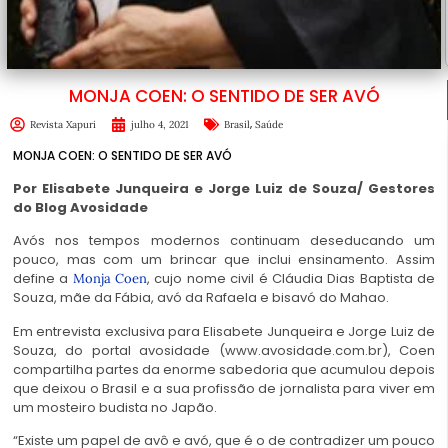
MONJA COEN: O SENTIDO DE SER AVÓ
,
Revista Xapuri
julho 4, 2021
Brasil
Saúde
MONJA COEN: O SENTIDO DE SER AVÓ
Por Elisabete Junqueira e Jorge Luiz de Souza/ Gestores
do Blog Avosidade
Avós nos tempos modernos continuam deseducando um
pouco, mas com um brincar que inclui ensinamento. Assim
define a
, cujo nome civil é Cláudia Dias Baptista de
Monja Coen
Souza, mãe da Fábia, avó da Rafaela e bisavó do Mahao.
Em entrevista exclusiva para Elisabete Junqueira e Jorge Luiz de
Souza, do portal avosidade (www.avosidade.com.br), Coen
compartilha partes da enorme sabedoria que acumulou depois
que deixou o Brasil e a sua profissão de jornalista para viver em
um mosteiro budista no Japão.
“Existe um papel de avô e avó, que é o de contradizer um pouco