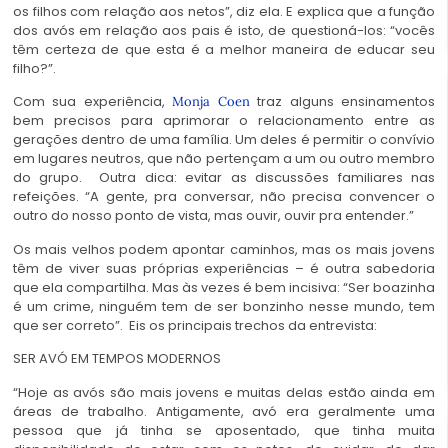
os filhos com relação aos netos”, diz ela. E explica que a função
dos avós em relação aos pais é isto, de questioná-los: “vocês
têm certeza de que esta é a melhor maneira de educar seu
filho?”.
Com sua experiência,
traz alguns ensinamentos
Monja Coen
bem precisos para aprimorar o relacionamento entre as
gerações dentro de uma família. Um deles é permitir o convívio
em lugares neutros, que não pertençam a um ou outro membro
do grupo. Outra dica: evitar as discussões familiares nas
refeições. “A gente, pra conversar, não precisa convencer o
outro do nosso ponto de vista, mas ouvir, ouvir pra entender.”
Os mais velhos podem apontar caminhos, mas os mais jovens
têm de viver suas próprias experiências – é outra sabedoria
que ela compartilha. Mas às vezes é bem incisiva: “Ser boazinha
é um crime, ninguém tem de ser bonzinho nesse mundo, tem
que ser correto”. Eis os principais trechos da entrevista:
SER AVÓ EM TEMPOS MODERNOS
“Hoje as avós são mais jovens e muitas delas estão ainda em
áreas de trabalho. Antigamente, avó era geralmente uma
pessoa que já tinha se aposentado, que tinha muita