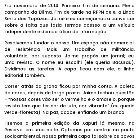
Era novembro de 2014. Primeiro fim de semana. Plena
campanha da Dilma. Fim de tarde na RPPN dele, a Linda
Serra dos Topázios. Jaime e eu começamos a conversar
sobre a falta que fazia termos acesso a um veículo
independente e democrático de informação.
Resolvemos fundar o nosso. Um espaço não comercial,
de resistência. Mais um trabalho de militância,
voluntário, por suposto. Jaime propôs um jornal; eu,
uma revista. O nome eu escolhi (ele queria Bacurau).
Dividimos as tarefas. A capa ficou com ele, a linha
editorial também.
Correr atrás da grana ficou por minha conta. A paleta
de cores, depois de larga prosa, Jaime fechou questão
– “nossas cores vão ser o vermelho e o amarelo, porque
revista tem que ter cor de luta, cor vibrante” (eu queria
verde-floresta). Na paz, acabei enfiando um branco.
Fizemos a primeira edição da Xapuri lá mesmo, na
Reserva, em uma noite. Optamos por centrar na pauta
socioambiental. Nossa primeira capa foi sobre os povos