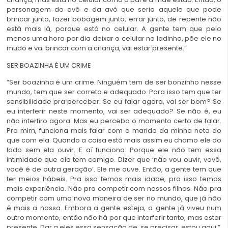
personagem do avô e da avó que seria aquele que pode
brincar junto, fazer bobagem junto, errar junto, de repente não
está mais lá, porque está no celular. A gente tem que pelo
menos uma hora por dia deixar o celular no ladinho, põe ele no
mudo e vai brincar com a criança, vai estar presente.”
SER BOAZINHA É UM CRIME
“Ser boazinha é um crime. Ninguém tem de ser bonzinho nesse
mundo, tem que ser correto e adequado. Para isso tem que ter
sensibilidade pra perceber. Se eu falar agora, vai ser bom? Se
eu interferir neste momento, vai ser adequado? Se não é, eu
não interfiro agora. Mas eu percebo o momento certo de falar.
Pra mim, funciona mais falar com o marido da minha neta do
que com ela. Quando a coisa está mais assim eu chamo ele do
lado sem ela ouvir. E aí funciona. Porque ele não tem essa
intimidade que ela tem comigo. Dizer que ‘não vou ouvir, vovô,
você é de outra geração’. Ele me ouve. Então, a gente tem que
ter meios hábeis. Pra isso temos mais idade, pra isso temos
mais experiência. Não pra competir com nossos filhos. Não pra
competir com uma nova maneira de ser no mundo, que já não
é mais a nossa. Embora a gente esteja, a gente já viveu num
outro momento, então não há por que interferir tanto, mas estar
presente. Dar a eles essa sensação de, se precisar, estou aqui.”