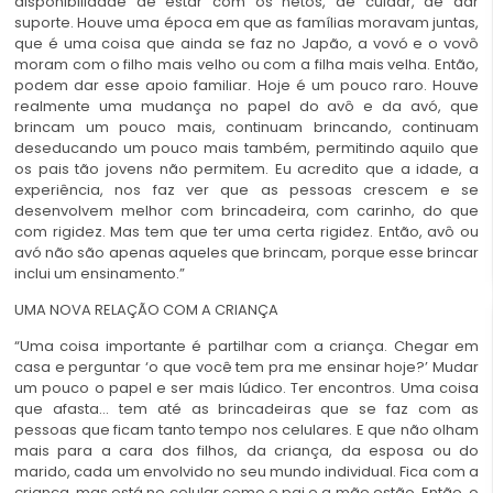
disponibilidade de estar com os netos, de cuidar, de dar
suporte. Houve uma época em que as famílias moravam juntas,
que é uma coisa que ainda se faz no Japão, a vovó e o vovô
moram com o filho mais velho ou com a filha mais velha. Então,
podem dar esse apoio familiar. Hoje é um pouco raro. Houve
realmente uma mudança no papel do avô e da avó, que
brincam um pouco mais, continuam brincando, continuam
deseducando um pouco mais também, permitindo aquilo que
os pais tão jovens não permitem. Eu acredito que a idade, a
experiência, nos faz ver que as pessoas crescem e se
desenvolvem melhor com brincadeira, com carinho, do que
com rigidez. Mas tem que ter uma certa rigidez. Então, avô ou
avó não são apenas aqueles que brincam, porque esse brincar
inclui um ensinamento.”
UMA NOVA RELAÇÃO COM A CRIANÇA
“Uma coisa importante é partilhar com a criança. Chegar em
casa e perguntar ‘o que você tem pra me ensinar hoje?’ Mudar
um pouco o papel e ser mais lúdico. Ter encontros. Uma coisa
que afasta… tem até as brincadeiras que se faz com as
pessoas que ficam tanto tempo nos celulares. E que não olham
mais para a cara dos filhos, da criança, da esposa ou do
marido, cada um envolvido no seu mundo individual. Fica com a
criança, mas está no celular como o pai e a mãe estão. Então, o