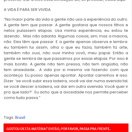
A VIDA É PARA SER VIVIDA
“Na maior parte da vida a gente não usa a experiência do outro.
A gente tem que passar. A gente gostaria que nossos filhos e
netos pulassem etapas. Usa minha experiência, eu estou te
dizendo… Mas não adianta. Algumas coisas, sim; mas a maioria,
não. Eles têm que passar. E a gente apenas observa e lembra:
eu também fui assim, olha o que eu fazia, também fiz arte,
também não ouvi, não ouvi minha vovó, meu papai. Então a
gente se lembra de que passamos por essas etapas. Por isso é
mais bonito. A gente não tem pressa, não tem angústia, não
tem ansiedade… A vida por si mesma vai fazendo com que
aconteça. Eu posso apenas apontar. Apontar caminhos é isso.
Dizer: ‘se você subir essa ladeira, você vai dar numa avenida tal;
se você descer a ladeira, vai dar em outra avenida. Você quer ir
pra que lado?’. Eu acho que a avosidade nos permite perceber
como tudo passa.”
Tags:
Brasil
GOSTOU DESTA MATÉRIA? ENTÃO, POR FAVOR, PASSA PRA FRENTE.