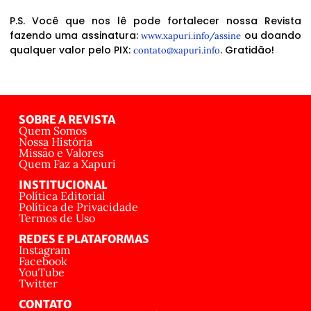
P.S. Você que nos lê pode fortalecer nossa Revista
fazendo uma assinatura:
ou doando
www.xapuri.info/assine
qualquer valor pelo PIX:
. Gratidão!
contato@xapuri.info
SOBRE A REVISTA
Quem Somos
Nossa História
Missão e Valores
Quem Faz a Xapuri
INSTITUCIONAL
Política Editorial
Política de Privacidade
Termos de Uso
REDES E PLATAFORMAS
Instagram
Facebook
YouTube
Twitter
CONTATO