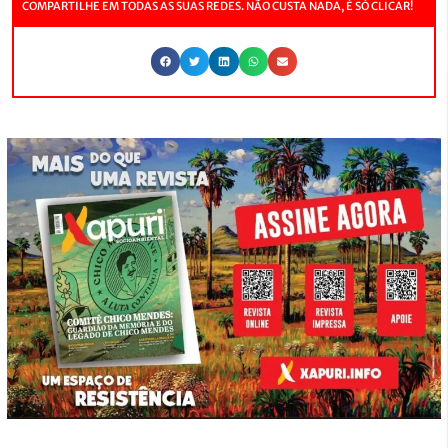
COMPARTILHE EM TODAS AS SUAS REDES. NÃO CUSTA NADA, É SÓ CLICAR!