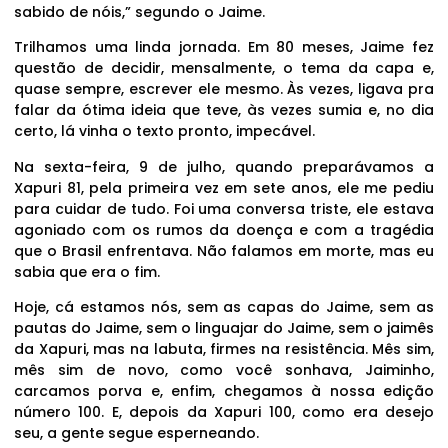
sabido de nóis,” segundo o Jaime.
Trilhamos uma linda jornada. Em 80 meses, Jaime fez
questão de decidir, mensalmente, o tema da capa e,
quase sempre, escrever ele mesmo. Às vezes, ligava pra
falar da ótima ideia que teve, às vezes sumia e, no dia
certo, lá vinha o texto pronto, impecável.
Na sexta-feira, 9 de julho, quando preparávamos a
Xapuri 81, pela primeira vez em sete anos, ele me pediu
para cuidar de tudo. Foi uma conversa triste, ele estava
agoniado com os rumos da doença e com a tragédia
que o Brasil enfrentava. Não falamos em morte, mas eu
sabia que era o fim.
Hoje, cá estamos nós, sem as capas do Jaime, sem as
pautas do Jaime, sem o linguajar do Jaime, sem o jaimês
da Xapuri, mas na labuta, firmes na resistência. Mês sim,
mês sim de novo, como você sonhava, Jaiminho,
carcamos porva e, enfim, chegamos à nossa edição
número 100. E, depois da Xapuri 100, como era desejo
seu, a gente segue esperneando.