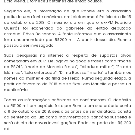
Élcio Vieira. E forneceu detalhes até então ocultos.
Segundo ele, a informação de que Ronnie era o assassino
partiu de uma fonte anônima, em telefonema à Polícia do dia 15
de outubro de 2018. O mesmo dia em que o ex-PM Fabrício
Queiróz foi exonerado do gabinete do então deputado
estadual Flávio Bolsonaro. A fonte informou que o assassinato
fora encomendado por R$200 mil. A partir desse dia, Ronnie
passou a ser investigado.
Suas pesquisas na internet a respeito de supostos alvos
começaram em 2017. Ele jogava no google frases como “morte
ao PSOL”, “morte de Marcelo Freixo”, “ditadura militar”, “Estado
Islâmico”, “Lula enforcado”, “Dilma Rousseff morta” e também os
nomes da mulher e da filha de Freixo. Numa segunda etapa, a
partir de fevereiro de 2018 ele se fixou em Marielle e passou a
monitorá-la.
Todas as informações anônimas se confirmaram. O depósito
de R$100 mil em espécie feito por Ronnie em sua própria conta
a 9 de outubro de 2018, seis dias antes de ser delatado, consta
da sentença do juiz como movimentação bancária suspeita e
será objeto de novas investigações. Pode ser parte dos R$ 200
mil.