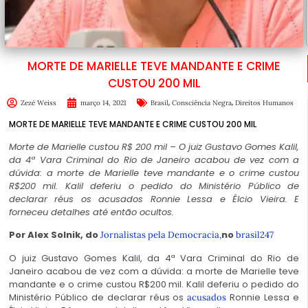
MORTE DE MARIELLE TEVE MANDANTE E CRIME
CUSTOU 200 MIL
,
,
Zezé Weiss
março 14, 2021
Brasil
Consciência Negra
Direitos Humanos
MORTE DE MARIELLE TEVE MANDANTE E CRIME CUSTOU 200 MIL
Morte de Marielle custou R$ 200 mil – O juiz Gustavo Gomes Kalil,
da 4ª Vara Criminal do Rio de Janeiro acabou de vez com a
dúvida: a morte de Marielle teve mandante e o crime custou
R$200 mil. Kalil deferiu o pedido do Ministério Público de
declarar réus os acusados Ronnie Lessa e Élcio Vieira. E
forneceu detalhes até então ocultos.
Por Alex Solnik, do
no
Jornalistas pela Democracia,
brasil247
O juiz Gustavo Gomes Kalil, da 4ª Vara Criminal do Rio de
Janeiro acabou de vez com a dúvida: a morte de Marielle teve
mandante e o crime custou R$200 mil. Kalil deferiu o pedido do
Ministério Público de declarar réus os
Ronnie Lessa e
acusados