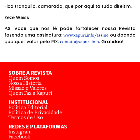
Fica tranquilo, camarada, que por aqui tá tudo direitim.
Zezé Weiss
P.S. Você que nos lê pode fortalecer nossa Revista
fazendo uma assinatura:
ou doando
www.xapuri.info/assine
qualquer valor pelo PIX:
. Gratidão!
contato@xapuri.info
SOBRE A REVISTA
Quem Somos
Nossa História
Missão e Valores
Quem Faz a Xapuri
INSTITUCIONAL
Política Editorial
Política de Privacidade
Termos de Uso
REDES E PLATAFORMAS
Instagram
Facebook