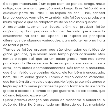
é o feijão macanudo. É um feijão bom de panela, antigo, muito
antigo, que tem uma geração muito longa. Esse feijão dá em
qualquer parte do Brasil. E os feijões de cor — iraí, carioca
branco, carioca vermelho — também são feijões que produzem
muito rápido e que se adaptam muito no solo mais quente”.
A assentada Lucimar de Sousa, além de produzir feijão
orgânico, ajuda a preparar a famosa feijoada que é servida
anualmente na feira da Apecol. Ela explica as principais
diferenças de algumas variedades, para não ter erro na hora
de fazer o prato.
“Temos os feijões grossos, que são chamados os feijões de
grãos graúdos, que levam mais tempo para cozimento. Mas
temos o feijão iraí, que dá um caldo grosso, mas não serve
para feijoada. Ele serve para fazer um prato para comer com o
arroz, com outros acompanhamentos. Nós temos o mourinho,
que é um feijão que cozinha rápido, ele também é encorpado,
bom, dá um caldo grosso. Temos o feijão carioca vermelho,
que também dá um caldo espesso. No feijão preto, nós temos o
feijão expedito, serve para fazer feijoada, também dá um caldo
grosso e espesso. E temos o feijão guerreiro, de casca fina, que
dá uma feijoada excelente”.
Quem prestou atenção nas dicas de Venâncio e Sousa foi o
Adão da Silva. Ele é assentado em Eldorado do Sul, município