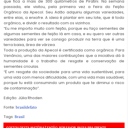
que fica a mais de 300 quilômetros de Piratini. Na semana
passada, ele visitou, pela primeira vez a Feira do Feijão
Orgânico da Apecol. Seu Adão adquiriu algumas variedades,
entre elas, a enxofre. A ideia é plantar em seu lote, que é todo
orgânico, e dividir o resultado com os vizinhos.
“Eu me importo muito com feijão, porque eu faço sementes de
algumas sementes de feijão lá em casa, e eu quero ver outras
variedades para ver se consigo produzir na terra que é uma
terra baixa, área de várzea.
Toda a produção da Apecol é certificada como orgânica. Para
Venâncio, uma das maiores contribuições que a iniciativa dá à
humanidade é o trabalho de resgate e conservação de
sementes crioulas.
“É um resgate da sociedade para uma vida sustentável, para
uma vida com menos dificuldade, com uma vida mais saudável,
porque tu está consumindo um produto que te diminui o risco
de contaminação”.
Edição: Júlia Rhoden
Fonte:
brasildefato
Tags:
Brasil
GOSTOU DESTA MATÉRIA? ENTÃO, POR FAVOR, PASSA PRA FRENTE.