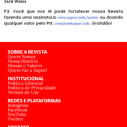
Zezé Weiss
P.S. Você que nos lê pode fortalecer nossa Revista
fazendo uma assinatura:
ou doando
www.xapuri.info/assine
qualquer valor pelo PIX:
. Gratidão!
contato@xapuri.info
SOBRE A REVISTA
Quem Somos
Nossa História
Missão e Valores
Quem Faz a Xapuri
INSTITUCIONAL
Política Editorial
Política de Privacidade
Termos de Uso
REDES E PLATAFORMAS
Instagram
Facebook
YouTube
Twitter