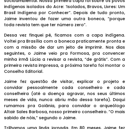
socioambiental. Nossa primeira capa foi sobre os povos
indígenas isolados do Acre: ‘Isolados, Bravos, Livres: Um
Brasil Indígena por Conhecer”. Depois de tudo pronto,
Jaime inventou de fazer uma outra boneca, “porque
toda revista tem que ter número zero”.
Dessa vez finquei pé, ficamos com a capa indígena.
Voltei pra Brasília com a boneca praticamente pronta e
com a missão de dar um jeito de imprimir. Nos dias
seguintes, o Jaime veio pra Formosa, pra convencer
minha irmã Lúcia a revisar a revista, “de grátis”. Com a
primeira revista impressa, a próxima tarefa foi montar o
Conselho Editorial.
Jaime fez questão de visitar, explicar o projeto e
convidar pessoalmente cada conselheiro e cada
conselheira (até a doença agravar, nos seus últimos
meses de vida, nunca abriu mão dessa tarefa). Daqui
rumamos pra Goiânia, para convidar o arqueólogo
Altair Sales Barbosa, nosso primeiro conselheiro. “O mais
sabido de nóis,” segundo o Jaime.
Trilhamos uma linda jornada. Em 80 meses, Jaime fez