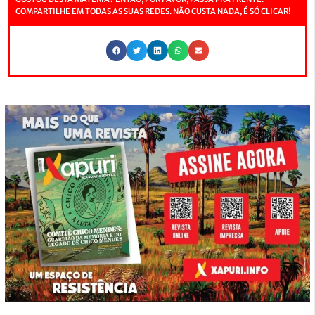
COMPARTILHE EM TODAS AS SUAS REDES. NÃO CUSTA NADA, É SÓ CLICAR!