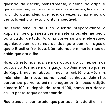
questão de decidir, mensalmente, o tema da capa e,
quase sempre, escrever ele mesmo. Às vezes, ligava pra
falar da ótima ideia que teve, às vezes sumia e, no dia
certo, lá vinha o texto pronto, impecável.
Na sexta-feira, 9 de julho, quando preparávamos a
Xapuri 81, pela primeira vez em sete anos, ele me pediu
para cuidar de tudo. Foi uma conversa triste, ele estava
agoniado com os rumos da doença e com a tragédia
que o Brasil enfrentava. Não falamos em morte, mas eu
sabia que era o fim.
Hoje, cá estamos nós, sem as capas do Jaime, sem as
pautas do Jaime, sem o linguajar do Jaime, sem o jaimês
da Xapuri, mas na labuta, firmes na resistência. Mês sim,
mês sim de novo, como você sonhava, Jaiminho,
carcamos porva e, enfim, chegamos à nossa edição
número 100. E, depois da Xapuri 100, como era desejo
seu, a gente segue esperneando.
Fica tranquilo, camarada, que por aqui tá tudo direitim.