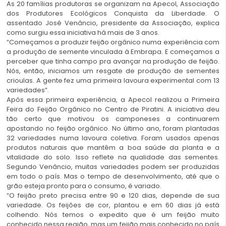
As 20 famílias produtoras se organizam na Apecol, Associação
dos Produtores Ecológicos Conquista da Liberdade. O
assentado José Venâncio, presidente da Associação, explica
como surgiu essa iniciativa há mais de 3 anos.
“Começamos a produzir feijão orgânico numa experiência com
a produção de semente vinculada à Embrapa. E começamos a
perceber que tinha campo pra avançar na produção de feijão.
Nós, então, iniciamos um resgate de produção de sementes
crioulas. A gente fez uma primeira lavoura experimental com 13
variedades”.
Após essa primeira experiência, a Apecol realizou a Primeira
Feira do Feijão Orgânico no Centro de Piratini. A iniciativa deu
tão certo que motivou os camponeses a continuarem
apostando no feijão orgânico. No último ano, foram plantadas
32 variedades numa lavoura coletiva. Foram usados apenas
produtos naturais que mantêm a boa saúde da planta e a
vitalidade do solo. Isso reflete na qualidade das sementes.
Segundo Venâncio, muitas variedades podem ser produzidas
em todo o país. Mas o tempo de desenvolvimento, até que o
grão esteja pronto para o consumo, é variado.
“O feijão preto precisa entre 90 e 120 dias, depende de sua
variedade. Os feijões de cor, plantou e em 60 dias já está
colhendo. Nós temos o expedito que é um feijão muito
conhecido nessa região, mas um feijão mais conhecido no país