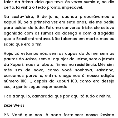
falar da ótima ideia que teve, às vezes sumia e, no dia
certo, lá vinha o texto pronto, impecável.
Na sexta-feira, 9 de julho, quando preparávamos a
Xapuri 81, pela primeira vez em sete anos, ele me pediu
para cuidar de tudo. Foi uma conversa triste, ele estava
agoniado com os rumos da doença e com a tragédia
que o Brasil enfrentava. Não falamos em morte, mas eu
sabia que era o fim.
Hoje, cá estamos nós, sem as capas do Jaime, sem as
pautas do Jaime, sem o linguajar do Jaime, sem o jaimês
da Xapuri, mas na labuta, firmes na resistência. Mês sim,
mês sim de novo, como você sonhava, Jaiminho,
carcamos porva e, enfim, chegamos à nossa edição
número 100. E, depois da Xapuri 100, como era desejo
seu, a gente segue esperneando.
Fica tranquilo, camarada, que por aqui tá tudo direitim.
Zezé Weiss
P.S. Você que nos lê pode fortalecer nossa Revista