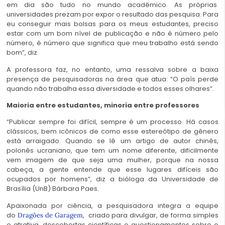
em dia são tudo no mundo acadêmico. As próprias
universidades prezam por expor o resultado das pesquisa. Para
eu conseguir mais bolsas para os meus estudantes, preciso
estar com um bom nível de publicação e não é número pelo
número, é número que significa que meu trabalho está sendo
bom”, diz.
A professora faz, no entanto, uma ressalva sobre a baixa
presença de pesquisadoras na área que atua: “O país perde
quando não trabalha essa diversidade e todos esses olhares”.
Maioria entre estudantes, minoria entre professores
“Publicar sempre foi difícil, sempre é um processo. Há casos
clássicos, bem icônicos de como esse estereótipo de gênero
está arraigado. Quando se lê um artigo de autor chinês,
polonês ucraniano, que tem um nome diferente, dificilmente
vem imagem de que seja uma mulher, porque na nossa
cabeça, a gente entende que esse lugares difíceis são
ocupados por homens”, diz a bióloga da Universidade de
Brasília (UnB) Bárbara Paes.
Apaixonada por ciência, a pesquisadora integra a equipe
do
, criado para divulgar, de forma simples
Dragões de Garagem
e atrativa, descobertas científicas e questionamentos sobre o