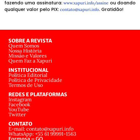
fazendo uma assinatura:
ou doando
www.xapuri.info/assine
qualquer valor pelo PIX:
. Gratidão!
contato@xapuri.info
SOBRE A REVISTA
Quem Somos
Nossa História
Missão e Valores
Quem Faz a Xapuri
INSTITUCIONAL
Política Editorial
Política de Privacidade
Termos de Uso
REDES E PLATAFORMAS
Instagram
Facebook
YouTube
Twitter
CONTATO
E-mail: contato@xapuri.info
WhatsApp: +55 61 99991-1563
Formosa – GO