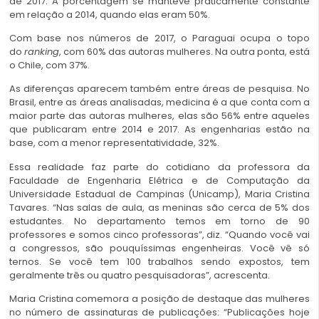
de 2017. A porcentagem se manteve praticamente constante
em relação a 2014, quando elas eram 50%.
Com base nos números de 2017, o Paraguai ocupa o topo
do
ranking
, com 60% das autoras mulheres. Na outra ponta, está
o Chile, com 37%.
As diferenças aparecem também entre áreas de pesquisa. No
Brasil, entre as áreas analisadas, medicina é a que conta com a
maior parte das autoras mulheres, elas são 56% entre aqueles
que publicaram entre 2014 e 2017. As engenharias estão na
base, com a menor representatividade, 32%.
Essa realidade faz parte do cotidiano da professora da
Faculdade de Engenharia Elétrica e de Computação da
Universidade Estadual de Campinas (Unicamp), Maria Cristina
Tavares. “Nas salas de aula, as meninas são cerca de 5% dos
estudantes. No departamento temos em torno de 90
professores e somos cinco professoras”, diz. “Quando você vai
a congressos, são pouquíssimas engenheiras. Você vê só
ternos. Se você tem 100 trabalhos sendo expostos, tem
geralmente três ou quatro pesquisadoras”, acrescenta.
Maria Cristina comemora a posição de destaque das mulheres
no número de assinaturas de publicações: “Publicações hoje