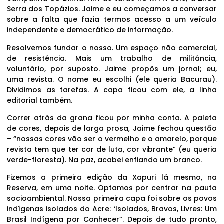
Serra dos Topázios. Jaime e eu começamos a conversar
sobre a falta que fazia termos acesso a um veículo
independente e democrático de informação.
Resolvemos fundar o nosso. Um espaço não comercial,
de resistência. Mais um trabalho de militância,
voluntário, por suposto. Jaime propôs um jornal; eu,
uma revista. O nome eu escolhi (ele queria Bacurau).
Dividimos as tarefas. A capa ficou com ele, a linha
editorial também.
Correr atrás da grana ficou por minha conta. A paleta
de cores, depois de larga prosa, Jaime fechou questão
– “nossas cores vão ser o vermelho e o amarelo, porque
revista tem que ter cor de luta, cor vibrante” (eu queria
verde-floresta). Na paz, acabei enfiando um branco.
Fizemos a primeira edição da Xapuri lá mesmo, na
Reserva, em uma noite. Optamos por centrar na pauta
socioambiental. Nossa primeira capa foi sobre os povos
indígenas isolados do Acre: ‘Isolados, Bravos, Livres: Um
Brasil Indígena por Conhecer”. Depois de tudo pronto,