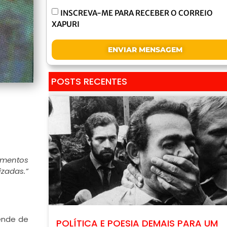
INSCREVA-ME PARA RECEBER O CORREIO
XAPURI
ENVIAR MENSAGEM
POSTS RECENTES
vimentos
izadas.”
sende de
POLÍTICA E POESIA DEMAIS PARA UM