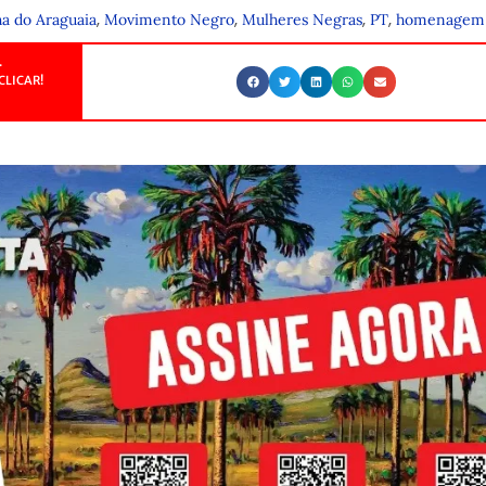
,
,
,
,
ha do Araguaia
Movimento Negro
Mulheres Negras
PT
homenagem
.
CLICAR!