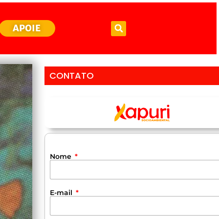
APOIE
CONTATO
Nome
E-mail