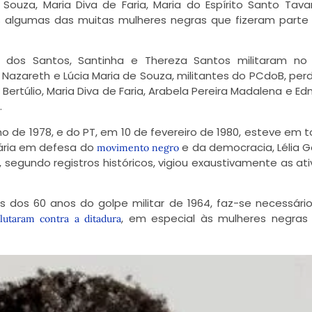
 Souza, Maria Diva de Faria, Maria do Espírito Santo Tav
s algumas das muitas
mulheres negras que fizeram parte 
es dos Santos, Santinha e Thereza Santos militaram no 
 Nazareth e Lúcia Maria de Souza, militantes do PCdoB, pe
 Bertúlio, Maria Diva de Faria, Arabela Pereira Madalena e Ed
.
ho de 1978, e do PT, em 10 de fevereiro de 1980, esteve em 
onária em defesa do
e da democracia, Lélia 
movimento negro
, segundo registros históricos, vigiou exaustivamente as at
os 60 anos do golpe militar de 1964, faz-se necessári
, em especial às mulheres negras
lutaram contra a ditadura