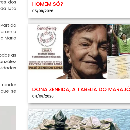
ares dos
HOMEM SÓ?
da luta
05/08/2026
Partido
rderam a
na Maria
todas as
González
ividades
o
render
DONA ZENEIDA, A TABELIÃ DO MARAJ
 que se
04/08/2026