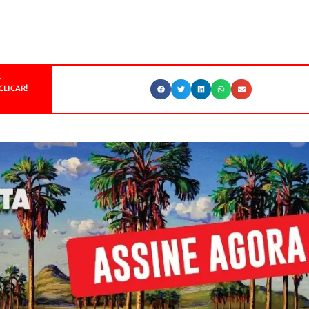
.
CLICAR!