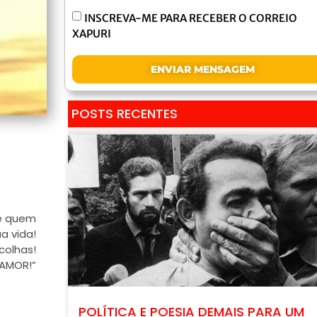
INSCREVA-ME PARA RECEBER O CORREIO
XAPURI
ENVIAR MENSAGEM
POSTS RECENTES
de quem
a vida!
colhas!
 AMOR!”
POLÍTICA E POESIA DEMAIS PARA UM