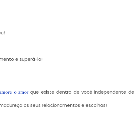
u!
mento e superá-lo!
que existe dentro de você independente d
amore o amor
 amadureça os seus relacionamentos e escolhas!