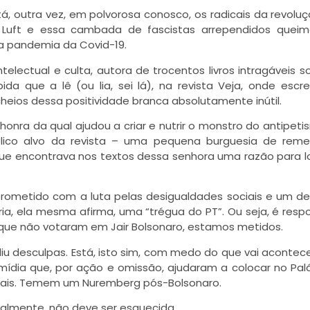
, outra vez, em polvorosa conosco, os radicais da revolu
 Luft e essa cambada de fascistas arrependidos quei
 a pandemia da Covid-19.
electual e culta, autora de trocentos livros intragáveis s
da que a lê (ou lia, sei lá), na revista Veja, onde escr
cheios dessa positividade branca absolutamente inútil.
 honra da qual ajudou a criar e nutrir o monstro do antipeti
úblico alvo da revista – uma pequena burguesia de rem
que encontrava nos textos dessa senhora uma razão para l
prometido com a luta pelas desigualdades sociais e um 
ria, ela mesma afirma, uma “trégua do PT”. Ou seja, é resp
s que não votaram em Jair Bolsonaro, estamos metidos.
u desculpas. Está, isto sim, com medo do que vai acontece
 mídia que, por ação e omissão, ajudaram a
colocar
no Pal
tais. Temem um Nuremberg pós-Bolsonaro.
palmente, não deve ser esquecida.