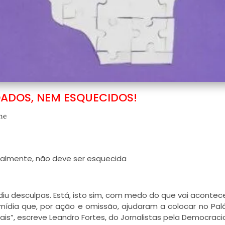
ADOS, NEM ESQUECIDOS!
me
palmente, não deve ser esquecida
u desculpas. Está, isto sim, com medo do que vai acontece
mídia que, por ação e omissão, ajudaram a colocar no Pal
s”, escreve Leandro Fortes, do Jornalistas pela Democraci