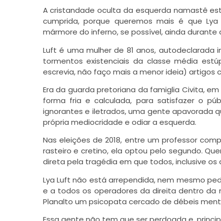
A cristandade oculta da esquerda namastê está
cumprida, porque queremos mais é que Lya
mármore do inferno, se possível, ainda durante
Luft é uma mulher de 81 anos, autodeclarada int
tormentos existenciais da classe média estúpi
escrevia, não faço mais a menor ideia) artigos 
Era da guarda pretoriana da famiglia Civita, em
forma fria e calculada, para satisfazer o p
ignorantes e iletrados, uma gente apavorada 
própria mediocridade e odiar a esquerda.
Nas eleições de 2018, entre um professor com
rasteiro e cretino, ela optou pelo segundo. Que
direta pela tragédia em que todos, inclusive o
Lya Luft não está arrependida, nem mesmo pedi
e a todos os operadores da direita dentro da
Planalto um psicopata cercado de débeis men
Essa gente não tem que ser perdoada e, princi