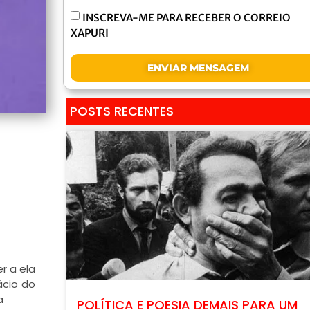
INSCREVA-ME PARA RECEBER O CORREIO
XAPURI
ENVIAR MENSAGEM
POSTS RECENTES
r a ela
ácio do
a
POLÍTICA E POESIA DEMAIS PARA UM