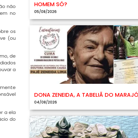
HOMEM SÓ?
ção não
05/08/2026
mem no
obre os
eve (ou
smo, de
ediados
ouvar a
demente
DONA ZENEIDA, A TABELIÃ DO MARAJ
onsável
04/08/2026
r a ela
ácio do