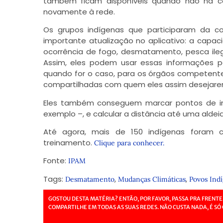
também ficam disponíveis quando não há c
novamente à rede.
Os grupos indígenas que participaram da c
importante atualização no aplicativo: a capa
ocorrência de fogo, desmatamento, pesca ilega
Assim, eles podem usar essas informações par
quando for o caso, para os órgãos competente
compartilhadas com quem eles assim desejare
Eles também conseguem marcar pontos de in
exemplo –, e calcular a distância até uma aldei
Até agora, mais de 150 indígenas foram c
treinamento.
Clique para conhecer.
Fonte:
IPAM
Tags:
,
,
Desmatamento
Mudanças Climáticas
Povos Ind
GOSTOU DESTA MATÉRIA? ENTÃO, POR FAVOR, PASSA PRA FRENTE
COMPARTILHE EM TODAS AS SUAS REDES. NÃO CUSTA NADA, É SÓ 