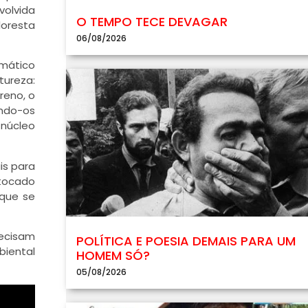
volvida
O TEMPO TECE DEVAGAR
loresta
06/08/2026
imático
tureza:
reno, o
ando-os
 núcleo
is para
stocado
 que se
recisam
POLÍTICA E POESIA DEMAIS PARA UM
biental
HOMEM SÓ?
05/08/2026