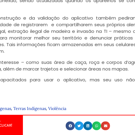
onexão, sendo atualizadas quando os aparelhos se co
onstrução e da validação do aplicativo também pedir
cidade de registrarem e compartilharem seus próprios ale
l, extração ilegal de madeira e invasão na TI – mesmo of
a monitorar melhor seu território e denunciar práticas i
s. Tais informações ficam armazenadas em seus celulare
m.
teresse – como suas área de caça, roça e corpos d’agu
a, além de marcar trajetos e selecionar áreas nos mapas.
apacitados para usar o aplicativo, mas seu uso não
,
,
ígenas
Terras Indígenas
Violência
.
CLICAR!