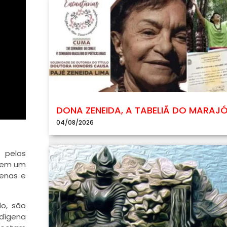
DONA ZENEIDA, A TABELIÃ DO MARAJ
04/08/2026
 pelos
põem um
genas e
o, são
ndígena