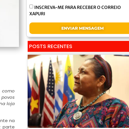
INSCREVA-ME PARA RECEBER O CORREIO
XAPURI
ENVIAR MENSAGEM
POSTS RECENTES
es como
 povos
na loja
ente na
z parte