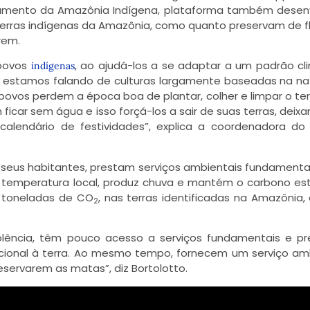
amento da Amazônia Indígena, plataforma também desen
 terras indígenas da Amazônia, como quanto preservam de f
rem.
 povos
, ao ajudá-los a se adaptar a um padrão cl
indígenas
 estamos falando de culturas largamente baseadas na na
ovos perdem a época boa de plantar, colher e limpar o ter
icar sem água e isso forçá-los a sair de suas terras, deix
u calendário de festividades”, explica a coordenadora do
e seus habitantes, prestam serviços ambientais fundamenta
a temperatura local, produz chuva e mantém o carbono e
e toneladas de CO
, nas terras identificadas na Amazônia,
2
olência, têm pouco acesso a serviços fundamentais e p
cional à terra. Ao mesmo tempo, fornecem um serviço am
eservarem as matas”, diz Bortolotto.