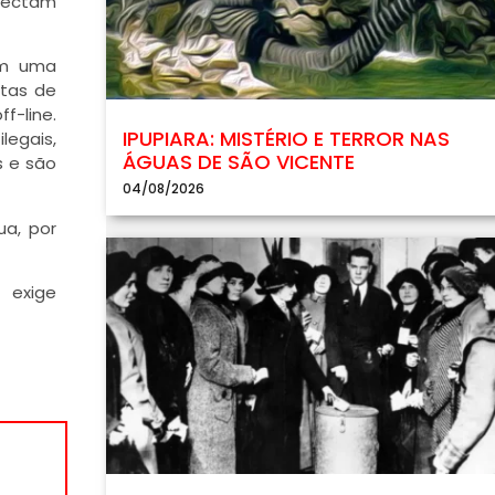
nectam
am uma
rtas de
f-line.
IPUPIARA: MISTÉRIO E TERROR NAS
legais,
ÁGUAS DE SÃO VICENTE
s e são
04/08/2026
a, por
 exige