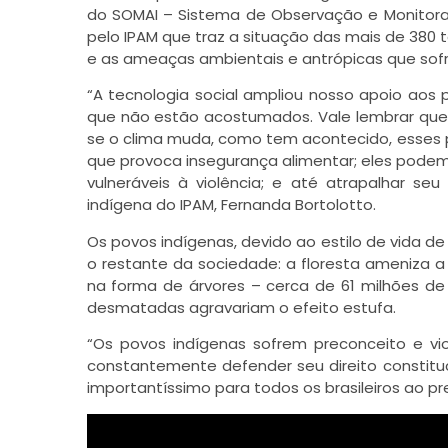
do SOMAI – Sistema de Observação e Monitor
pelo IPAM que traz a situação das mais de 380
e as ameaças ambientais e antrópicas que sof
“A tecnologia social ampliou nosso apoio aos
que não estão acostumados. Vale lembrar que
se o clima muda, como tem acontecido, esses p
que provoca insegurança alimentar; eles podem f
vulneráveis à violência; e até atrapalhar se
indígena do IPAM, Fernanda Bortolotto.
Os povos indígenas, devido ao estilo de vida d
o restante da sociedade: a floresta ameniza 
na forma de árvores – cerca de 61 milhões d
desmatadas agravariam o efeito estufa.
“Os povos indígenas sofrem preconceito e vi
constantemente defender seu direito constitu
importantíssimo para todos os brasileiros ao pr