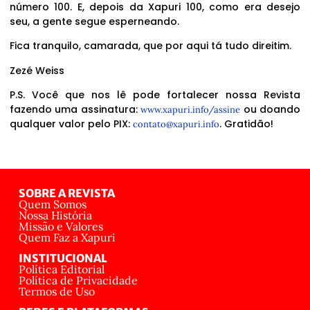
número 100. E, depois da Xapuri 100, como era desejo
seu, a gente segue esperneando.
Fica tranquilo, camarada, que por aqui tá tudo direitim.
Zezé Weiss
P.S. Você que nos lê pode fortalecer nossa Revista
fazendo uma assinatura:
ou doando
www.xapuri.info/assine
qualquer valor pelo PIX:
. Gratidão!
contato@xapuri.info
SOBRE A REVISTA
Quem Somos
Nossa História
Missão e Valores
Quem Faz a Xapuri
INSTITUCIONAL
Política Editorial
Política de Privacidade
Termos de Uso