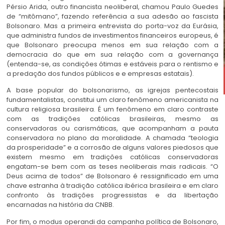
Pérsio Arida, outro financista neoliberal, chamou Paulo Guedes
de “mitômano”, fazendo referência a sua adesão ao fascista
Bolsonaro. Mas a primeira entrevista do porta-voz da Eurásia,
que administra fundos de investimentos financeiros europeus, é
que Bolsonaro preocupa menos em sua relação com a
democracia do que em sua relação com a governança
(entenda-se, as condições ótimas e estáveis para o rentismo e
a predação dos fundos públicos e e empresas estatais).
A base popular do bolsonarismo, as igrejas pentecostais
fundamentalistas, constitui um claro fenômeno americanista na
cultura religiosa brasileira. É um fenômeno em claro contraste
com as tradições católicas brasileiras, mesmo as
conservadoras ou carismáticas, que acompanham a pauta
conservadora no plano da moralidade. A chamada “teologia
da prosperidade” e a corrosão de alguns valores piedosos que
existem mesmo em tradições católicas conservadoras
engatam-se bem com as teses neoliberais mais radicais. “O
Deus acima de todos” de Bolsonaro é ressignificado em uma
chave estranha à tradição católica ibérica brasileira e em claro
confronto às tradições progressistas e da libertação
encarnadas na história da CNBB.
Por fim, o modus operandi da campanha política de Bolsonaro,