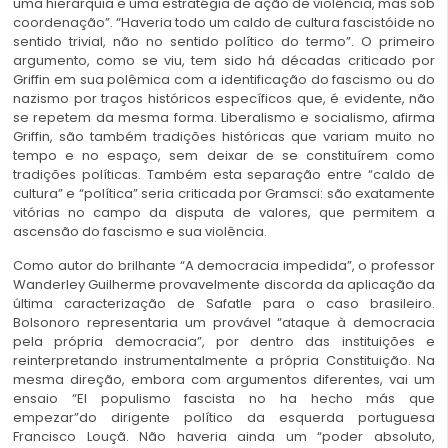
uma hierarquia e uma estratégia de ação de violência, mas sob
coordenação”. “Haveria todo um caldo de cultura fascistóide no
sentido trivial, não no sentido político do termo”. O primeiro
argumento, como se viu, tem sido há décadas criticado por
Griffin em sua polêmica com a identificação do fascismo ou do
nazismo por traços históricos específicos que, é evidente, não
se repetem da mesma forma. Liberalismo e socialismo, afirma
Griffin, são também tradições históricas que variam muito no
tempo e no espaço, sem deixar de se constituírem como
tradições políticas. Também esta separação entre “caldo de
cultura” e “política” seria criticada por Gramsci: são exatamente
vitórias no campo da disputa de valores, que permitem a
ascensão do fascismo e sua violência.
Como autor do brilhante “A democracia impedida”, o professor
Wanderley Guilherme provavelmente discorda da aplicação da
última caracterização de Safatle para o caso brasileiro.
Bolsonoro representaria um provável “ataque à democracia
pela própria democracia”, por dentro das instituições e
reinterpretando instrumentalmente a própria Constituição. Na
mesma direção, embora com argumentos diferentes, vai um
ensaio “El populismo fascista no ha hecho más que
empezar”do dirigente político da esquerda portuguesa
Francisco Louçã. Não haveria ainda um “poder absoluto,