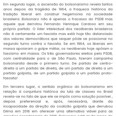
Em segundo lugar, a ascensão do bolsonarismo revela tantos
anos depois da tragédia de 1964, a fraqueza histórica da
tradição liberal em construir hegemonia na sociedade
brasileira. Bolsonaro não é apenas o fracasso do PSDB mas
aquele que derrotou Fernando Henrique Cardoso em seu
próprio partido. O líder intelectual dos neoliberais brasileiros
não é certamente um fascista mas está hoje tão distanciado
dos valores democráticos que sequer pôde se posicionar no
segundo turno contra o fascista. Se em 1964, os liberais em
massa apoiaram o golpe militar, os neoliberais hoje apóiam o
fascismo em massa. Os três governadores eleitos pelo PSDB,
com centralidade para o de São Paulo, fizeram campanha
bolsonarista desde o primeiro turno. De partido de centro-
direita a um partido de direita, de um partido de direita a um
partido golpista, de um partido golpista a um partido proto-
fascista!
Em terceiro lugar, o sentido orgânico do bolsonarismo em
relação à conjuntura histórica da luta de classes no Brasil
revela-se no fato de que ele se impôs como solução possível ,
depois preferencial e, após, necessária, diante da
incapacidade da direção da coalizão golpista que derrubou
Dilma em 2016 em oferecer uma alternativa viável para as