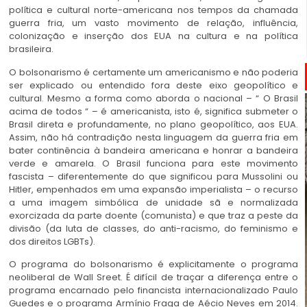
política e cultural norte-americana nos tempos da chamada
guerra fria, um vasto movimento de relação, influência,
colonização e inserção dos EUA na cultura e na política
brasileira.
O bolsonarismo é certamente um americanismo e não poderia
ser explicado ou entendido fora deste eixo geopolítico e
cultural. Mesmo a forma como aborda o nacional – “ O Brasil
acima de todos “ – é americanista, isto é, significa submeter o
Brasil direta e profundamente, no plano geopolítico, aos EUA.
Assim, não há contradição nesta linguagem da guerra fria em
bater continência à bandeira americana e honrar a bandeira
verde e amarela. O Brasil funciona para este movimento
fascista – diferentemente do que significou para Mussolini ou
Hitler, empenhados em uma expansão imperialista – o recurso
a uma imagem simbólica de unidade sã e normalizada
exorcizada da parte doente (comunista) e que traz a peste da
divisão (da luta de classes, do anti-racismo, do feminismo e
dos direitos LGBTs).
O programa do bolsonarismo é explicitamente o programa
neoliberal de Wall Sreet. É difícil de traçar a diferença entre o
programa encarnado pelo financista internacionalizado Paulo
Guedes e o programa Armínio Fraga de Aécio Neves em 2014.