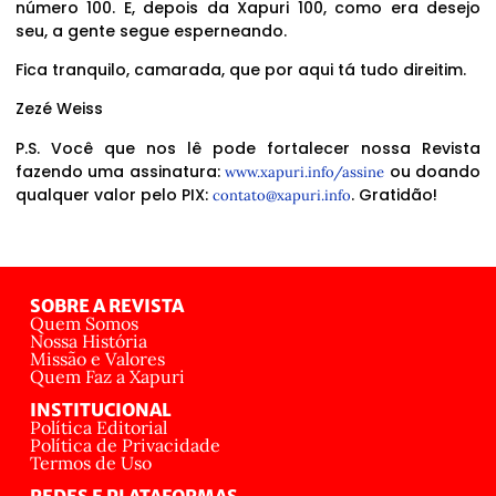
número 100. E, depois da Xapuri 100, como era desejo
seu, a gente segue esperneando.
Fica tranquilo, camarada, que por aqui tá tudo direitim.
Zezé Weiss
P.S. Você que nos lê pode fortalecer nossa Revista
fazendo uma assinatura:
ou doando
www.xapuri.info/assine
qualquer valor pelo PIX:
. Gratidão!
contato@xapuri.info
SOBRE A REVISTA
Quem Somos
Nossa História
Missão e Valores
Quem Faz a Xapuri
INSTITUCIONAL
Política Editorial
Política de Privacidade
Termos de Uso