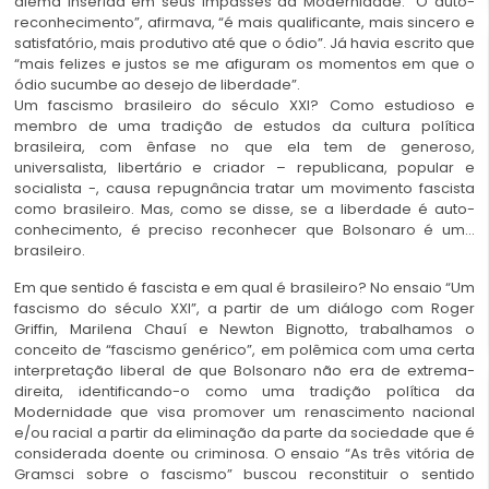
alemã inserida em seus impasses da Modernidade. “O auto-
reconhecimento”, afirmava, “é mais qualificante, mais sincero e
satisfatório, mais produtivo até que o ódio”. Já havia escrito que
“mais felizes e justos se me afiguram os momentos em que o
ódio sucumbe ao desejo de liberdade”.
Um fascismo brasileiro do século XXI? Como estudioso e
membro de uma tradição de estudos da cultura política
brasileira, com ênfase no que ela tem de generoso,
universalista, libertário e criador – republicana, popular e
socialista -, causa repugnância tratar um movimento fascista
como brasileiro. Mas, como se disse, se a liberdade é auto-
conhecimento, é preciso reconhecer que Bolsonaro é um…
brasileiro.
Em que sentido é fascista e em qual é brasileiro? No ensaio “Um
fascismo do século XXI”, a partir de um diálogo com Roger
Griffin, Marilena Chauí e Newton Bignotto, trabalhamos o
conceito de “fascismo genérico”, em polêmica com uma certa
interpretação liberal de que Bolsonaro não era de extrema-
direita, identificando-o como uma tradição política da
Modernidade que visa promover um renascimento nacional
e/ou racial a partir da eliminação da parte da sociedade que é
considerada doente ou criminosa. O ensaio “As três vitória de
Gramsci sobre o fascismo” buscou reconstituir o sentido