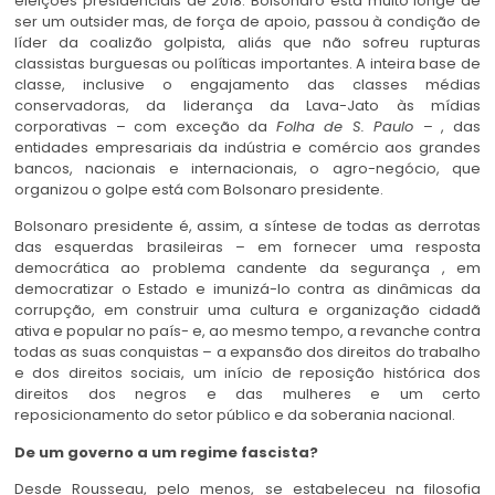
eleições presidenciais de 2018. Bolsonaro está muito longe de
ser um outsider mas, de força de apoio, passou à condição de
líder da coalizão golpista, aliás que não sofreu rupturas
classistas burguesas ou políticas importantes. A inteira base de
classe, inclusive o engajamento das classes médias
conservadoras, da liderança da Lava-Jato às mídias
corporativas – com exceção da
Folha de S. Paulo
– , das
entidades empresariais da indústria e comércio aos grandes
bancos, nacionais e internacionais, o agro-negócio, que
organizou o golpe está com Bolsonaro presidente.
Bolsonaro presidente é, assim, a síntese de todas as derrotas
das esquerdas brasileiras – em fornecer uma resposta
democrática ao problema candente da segurança , em
democratizar o Estado e imunizá-lo contra as dinâmicas da
corrupção, em construir uma cultura e organização cidadã
ativa e popular no país- e, ao mesmo tempo, a revanche contra
todas as suas conquistas – a expansão dos direitos do trabalho
e dos direitos sociais, um início de reposição histórica dos
direitos dos negros e das mulheres e um certo
reposicionamento do setor público e da soberania nacional.
De um governo a um regime fascista?
Desde Rousseau, pelo menos, se estabeleceu na filosofia