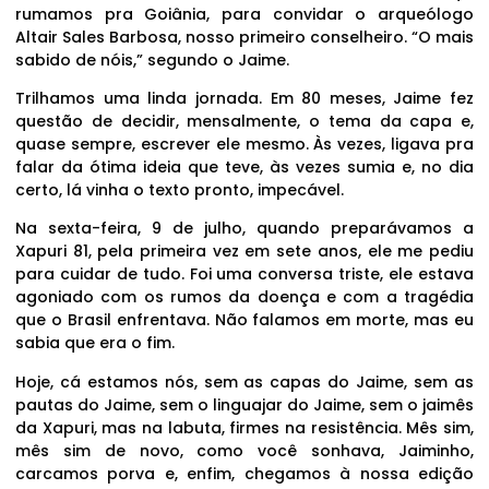
rumamos pra Goiânia, para convidar o arqueólogo
Altair Sales Barbosa, nosso primeiro conselheiro. “O mais
sabido de nóis,” segundo o Jaime.
Trilhamos uma linda jornada. Em 80 meses, Jaime fez
questão de decidir, mensalmente, o tema da capa e,
quase sempre, escrever ele mesmo. Às vezes, ligava pra
falar da ótima ideia que teve, às vezes sumia e, no dia
certo, lá vinha o texto pronto, impecável.
Na sexta-feira, 9 de julho, quando preparávamos a
Xapuri 81, pela primeira vez em sete anos, ele me pediu
para cuidar de tudo. Foi uma conversa triste, ele estava
agoniado com os rumos da doença e com a tragédia
que o Brasil enfrentava. Não falamos em morte, mas eu
sabia que era o fim.
Hoje, cá estamos nós, sem as capas do Jaime, sem as
pautas do Jaime, sem o linguajar do Jaime, sem o jaimês
da Xapuri, mas na labuta, firmes na resistência. Mês sim,
mês sim de novo, como você sonhava, Jaiminho,
carcamos porva e, enfim, chegamos à nossa edição