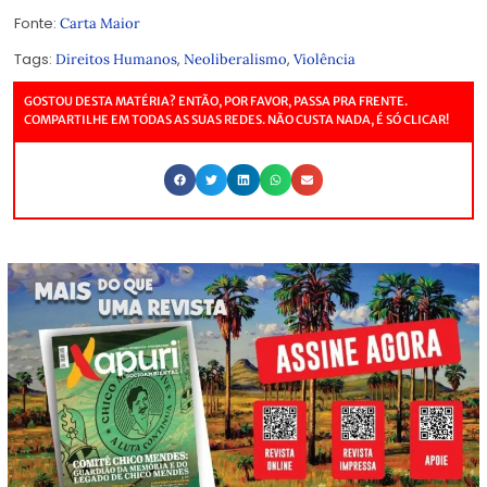
Fonte:
Carta Maior
Tags:
,
,
Direitos Humanos
Neoliberalismo
Violência
GOSTOU DESTA MATÉRIA? ENTÃO, POR FAVOR, PASSA PRA FRENTE.
COMPARTILHE EM TODAS AS SUAS REDES. NÃO CUSTA NADA, É SÓ CLICAR!