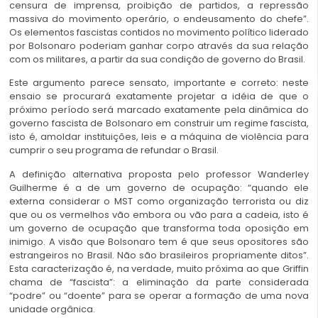
censura de imprensa, proibição de partidos, a repressão
massiva do movimento operário, o endeusamento do chefe”.
Os elementos fascistas contidos no movimento político liderado
por Bolsonaro poderiam ganhar corpo através da sua relação
com os militares, a partir da sua condição de governo do Brasil.
Este argumento parece sensato, importante e correto: neste
ensaio se procurará exatamente projetar a idéia de que o
próximo período será marcado exatamente pela dinâmica do
governo fascista de Bolsonaro em construir um regime fascista,
isto é, amoldar instituições, leis e a máquina de violência para
cumprir o seu programa de refundar o Brasil.
A definição alternativa proposta pelo professor Wanderley
Guilherme é a de um governo de ocupação: “quando ele
externa considerar o MST como organização terrorista ou diz
que ou os vermelhos vão embora ou vão para a cadeia, isto é
um governo de ocupação que transforma toda oposição em
inimigo. A visão que Bolsonaro tem é que seus opositores são
estrangeiros no Brasil. Não são brasileiros propriamente ditos”.
Esta caracterização é, na verdade, muito próxima ao que Griffin
chama de “fascista”: a eliminação da parte considerada
“podre” ou “doente” para se operar a formação de uma nova
unidade orgânica.