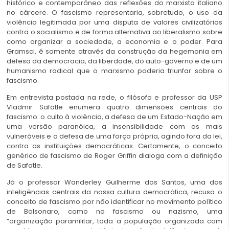
histórico e contemporâneo das reflexões do marxista italiano
no cárcere. O fascismo representaria, sobretudo, o uso da
violência legitimada por uma disputa de valores civilizatórios
contra o socialismo e de forma alternativa ao liberalismo sobre
como organizar a sociedade, a economia e o poder. Para
Gramsci, é somente através da construção da hegemonia em
defesa da democracia, da liberdade, do auto-governo e de um
humanismo radical que o marxismo poderia triunfar sobre o
fascismo.
Em entrevista postada na rede, o filósofo e professor da USP
Vladmir Safatle enumera quatro dimensões centrais do
fascismo: o culto à violência, a defesa de um Estado-Nação em
uma versão paranóica, a insensibilidade com os mais
vulneráveis e a defesa de uma força própria, agindo fora da lei,
contra as instituições democráticas. Certamente, o conceito
genérico de fascismo de Roger Griffin dialoga com a definição
de Safatle.
Já o professor Wanderley Guilherme dos Santos, uma das
inteligências centrais da nossa cultura democrática, recusa o
conceito de fascismo por não identificar no movimento político
de Bolsonaro, como no fascismo ou nazismo, uma
“organização paramilitar, toda a população organizada com