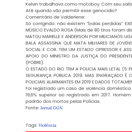
Kelvin trabalhava como motoboy. Com seu salár
Até quando vão permitir esse genocídio?
Comentário de Valderlene:
Só corrigindo: não existem “balas perdidas” 
MÚSICO EVALDO ROSA (Mais de 80 tiros foram dis
MATOU MARIELLE E ANDERSON POR MILICIANOS LIGAD
BALA ASSASSINA QUE MATA MILHARES DE JOVEN
SOCIAL E COR. TEM UM ESTADO OPRESSOR E AS
APOIO DO MINISTRO DA JUSTIÇA DO PRESIDENT
(POBRE).
O ESTADO DO RIO TEM A POLICIA MAIS LETAL (5
SEGURANÇA PÚBLICA 2019. MAS ENGRAÇADO É 
POLICIAIS ALARMANTES EM 2019 E DADOS TOTALME
Foi registrado um caso de violência doméstica
19,6% superior ao registrado em 2017. Homem 
padrão dos mortos pelas Polícias.
Fonte:
Jornal GGN
Tags:
Violência