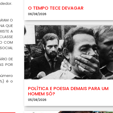
dedor.
O TEMPO TECE DEVAGAR
06/08/2026
TARAM O
INA QUE
XISTE A
CLASSE
DO COM
SOCIAL
ÁRIO DE
AS POR
 número
9%) é o
POLÍTICA E POESIA DEMAIS PARA UM
HOMEM SÓ?
05/08/2026