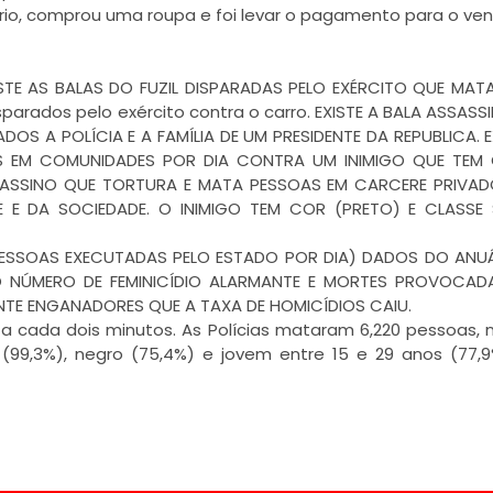
io, comprou uma roupa e foi levar o pagamento para o ven
EXISTE AS BALAS DO FUZIL DISPARADAS PELO EXÉRCITO QUE MA
parados pelo exército contra o carro. EXISTE A BALA ASSASS
OS A POLÍCIA E A FAMÍLIA DE UM PRESIDENTE DA REPUBLICA. E
S EM COMUNIDADES POR DIA CONTRA UM INIMIGO QUE TEM 
SASSINO QUE TORTURA E MATA PESSOAS EM CARCERE PRIVA
E E DA SOCIEDADE. O INIMIGO TEM COR (PRETO) E CLASSE 
 PESSOAS EXECUTADAS PELO ESTADO POR DIA) DADOS DO ANU
O NÚMERO DE FEMINICÍDIO ALARMANTE E MORTES PROVOCAD
NTE ENGANADORES QUE A TAXA DE HOMICÍDIOS CAIU.
 a cada dois minutos. As Polícias mataram 6,220 pessoas,
(99,3%), negro (75,4%) e jovem entre 15 e 29 anos (77,