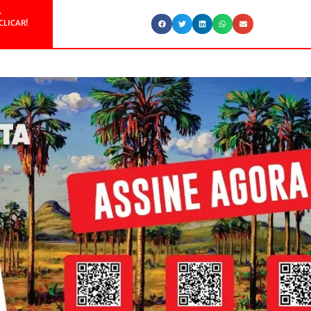
.
CLICAR!