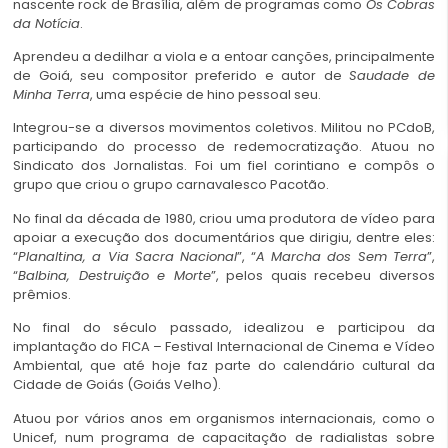
nascente rock de Brasília, além de programas como
Os Cobras
da Notícia
.
Aprendeu a dedilhar a viola e a entoar canções, principalmente
de Goiá, seu compositor preferido e autor de
Saudade de
Minha Terra
, uma espécie de hino pessoal seu.
Integrou-se a diversos movimentos coletivos. Militou no PCdoB,
participando do processo de redemocratização. Atuou no
Sindicato dos Jornalistas. Foi um fiel corintiano e compôs o
grupo que criou o grupo carnavalesco Pacotão.
No final da década de 1980, criou uma produtora de vídeo para
apoiar a execução dos documentários que dirigiu, dentre eles:
“
Planaltina, a Via Sacra Nacional
”, “
A Marcha dos Sem Terra
”,
“
Balbina, Destruição e Morte
”, pelos quais recebeu diversos
prêmios.
No final do século passado, idealizou e participou da
implantação do FICA – Festival Internacional de Cinema e Vídeo
Ambiental, que até hoje faz parte do calendário cultural da
Cidade de Goiás (Goiás Velho).
Atuou por vários anos em organismos internacionais, como o
Unicef, num programa de capacitação de radialistas sobre