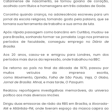
Catarinense de nascimento, se tornou goiano de coração,
acolhido com títulos e homenagens em três cidades de Goiás.
Coroinha quando criança, na adolescência escreveu para um
jornal da escola religiosa, tomando gosto pela palavra, que se
tornaria sua ferramenta de trabalho e sua arma de luta.
Após rápida passagem como bancário em Curitiba, mudou-se
para Brasília, sonhando formar-se jornalista. Logo nos primeiros
períodos de faculdade, conseguiu emprego no
Diário de
Brasília
.
Aos 20 anos, casou-se e emigrou para Londres, num dos
períodos mais duros da repressão, onde trabalhou na BBC.
De retorno ao país no final da década de 1970, passou por
muitos veículos da imprensa escrita,
como
Movimento
,
Opinião
,
Folha de São Paulo, Veja, O Globo,
Jornal de Brasília
. Afinal, e mais tarde,
O Pasquim
.
Realizou reportagens investigativas memoráveis, do universo
político aos mais diversos rincões.
Dirigiu duas emissoras de rádio da RBS em Brasília, a Alvorada-
AM e Atlântida-FM, onde tiveram espaço da música caipira ao