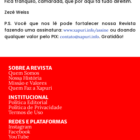
Fica tranquilo, camarada, que por aqui tá tudo direitim.
Zezé Weiss
P.S. Você que nos lê pode fortalecer nossa Revista
fazendo uma assinatura:
ou doando
www.xapuri.info/assine
qualquer valor pelo PIX:
. Gratidão!
contato@xapuri.info
SOBRE A REVISTA
Quem Somos
Nossa História
Missão e Valores
Quem Faz a Xapuri
INSTITUCIONAL
Política Editorial
Política de Privacidade
Termos de Uso
REDES E PLATAFORMAS
Instagram
Facebook
YouTube