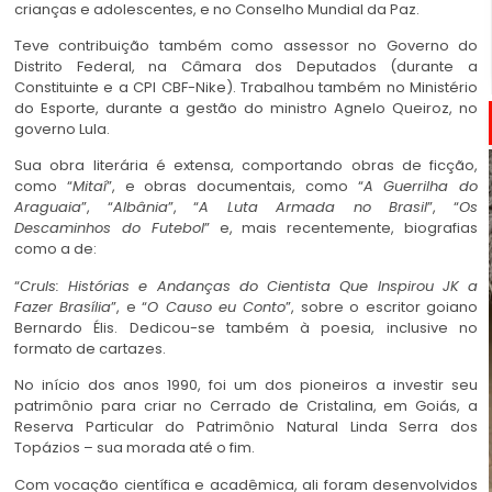
crianças e adolescentes, e no Conselho Mundial da Paz.
Teve contribuição também como assessor no Governo do
Distrito Federal, na Câmara dos Deputados (durante a
Constituinte e a CPI CBF-Nike). Trabalhou também no Ministério
do Esporte, durante a gestão do ministro Agnelo Queiroz, no
governo Lula.
Sua obra literária é extensa, comportando obras de ficção,
como “
Mitaí
”, e obras documentais, como “
A Guerrilha do
Araguaia
”, “
Albânia
”, “
A Luta Armada no Brasil
”, “
Os
Descaminhos do Futebol
” e, mais recentemente, biografias
como a de:
“
Cruls: Histórias e Andanças do Cientista Que Inspirou JK a
Fazer Brasília
”, e “
O Causo eu Conto
”, sobre o escritor goiano
Bernardo Élis. Dedicou-se também à poesia, inclusive no
formato de cartazes.
No início dos anos 1990, foi um dos pioneiros a investir seu
patrimônio para criar no Cerrado de Cristalina, em Goiás, a
Reserva Particular do Patrimônio Natural
Linda Serra
dos
Topázios – sua morada até o fim.
Com vocação científica e acadêmica, ali foram desenvolvidos