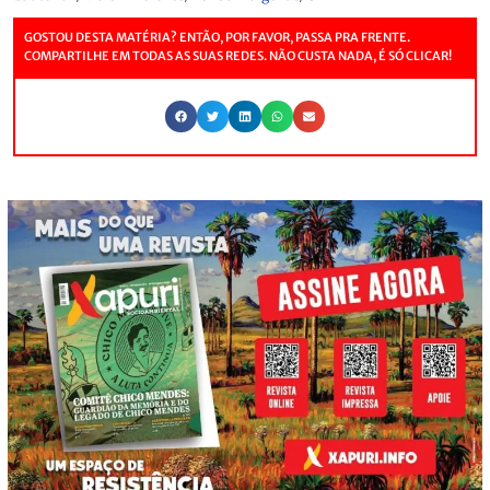
GOSTOU DESTA MATÉRIA? ENTÃO, POR FAVOR, PASSA PRA FRENTE.
COMPARTILHE EM TODAS AS SUAS REDES. NÃO CUSTA NADA, É SÓ CLICAR!