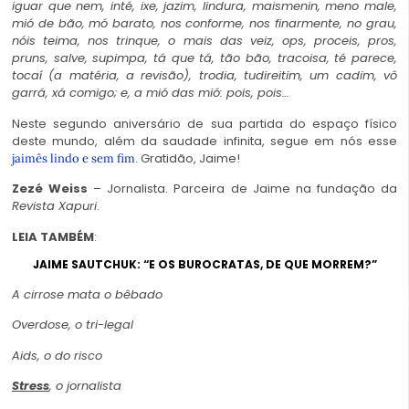
iguar que nem, inté, ixe, jazim, lindura, maismenin, meno male,
mió de bão,
mó barato, nos conforme, nos finarmente, no grau,
nóis teima, nos trinque, o mais das veiz, ops, proceis, pros,
pruns, salve, supimpa, tá que tá, tão bão, tracoisa, té parece,
tocaí (a matéria, a revisão), trodia, tudireitim, um cadim, vô
garrá, xá comigo; e, a mió das mió: pois, pois…
Neste segundo aniversário de sua partida do espaço físico
deste mundo, além da saudade infinita, segue em nós esse
. Gratidão, Jaime!
jaimês lindo e sem fim
Zezé Weiss
– Jornalista. Parceira de Jaime na fundação da
Revista Xapuri
.
LEIA TAMBÉM
:
JAIME SAUTCHUK: “E OS BUROCRATAS, DE QUE MORREM?”
A cirrose mata o bêbado
Overdose, o tri-legal
Aids, o do risco
Stress
, o jornalista