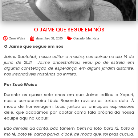
O JAIME QUE SEGUE EM NÓS
,
Zezé Weiss
dezembro 31, 2025
Cerrado
Memória
O Jaime que segue em nós
Jaime Sautchuk, nosso editor e mestre, nos deixou no dia 14 de
julho de
2021.
Jaime ancestralizou, virou pó de estrela em
alguma constelação de esperança, em algum jardim distante,
nos insondáveis mistérios do infinito.
Por Zezé Weiss
Durante os quase sete anos em que Jaime editou a Xapuri,
nossa companheira Lúcia Resende revisou os textos dele. À
moda de homenagem, Lúcia juntou as principais expressões
dele, que acabamos por adotar como fala própria da nossa
equipe aqui na Xapuri:
Bão demais da conta, bão tamém, bem na foto, bora lá, boto a
mó fé, boto fé, carca porva, c´ocê,
de modo que, foi pras cucuia,