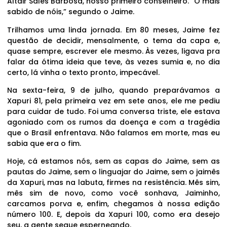
Altair Sales Barbosa, nosso primeiro conselheiro. “O mais
sabido de nóis,” segundo o Jaime.
Trilhamos uma linda jornada. Em 80 meses, Jaime fez
questão de decidir, mensalmente, o tema da capa e,
quase sempre, escrever ele mesmo. Às vezes, ligava pra
falar da ótima ideia que teve, às vezes sumia e, no dia
certo, lá vinha o texto pronto, impecável.
Na sexta-feira, 9 de julho, quando preparávamos a
Xapuri 81, pela primeira vez em sete anos, ele me pediu
para cuidar de tudo. Foi uma conversa triste, ele estava
agoniado com os rumos da doença e com a tragédia
que o Brasil enfrentava. Não falamos em morte, mas eu
sabia que era o fim.
Hoje, cá estamos nós, sem as capas do Jaime, sem as
pautas do Jaime, sem o linguajar do Jaime, sem o jaimês
da Xapuri, mas na labuta, firmes na resistência. Mês sim,
mês sim de novo, como você sonhava, Jaiminho,
carcamos porva e, enfim, chegamos à nossa edição
número 100. E, depois da Xapuri 100, como era desejo
seu, a gente segue esperneando.