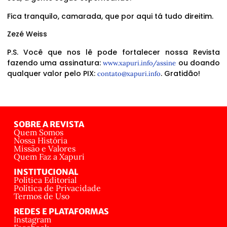
Fica tranquilo, camarada, que por aqui tá tudo direitim.
Zezé Weiss
P.S. Você que nos lê pode fortalecer nossa Revista
fazendo uma assinatura:
ou doando
www.xapuri.info/assine
qualquer valor pelo PIX:
. Gratidão!
contato@xapuri.info
SOBRE A REVISTA
Quem Somos
Nossa História
Missão e Valores
Quem Faz a Xapuri
INSTITUCIONAL
Política Editorial
Política de Privacidade
Termos de Uso
REDES E PLATAFORMAS
Instagram