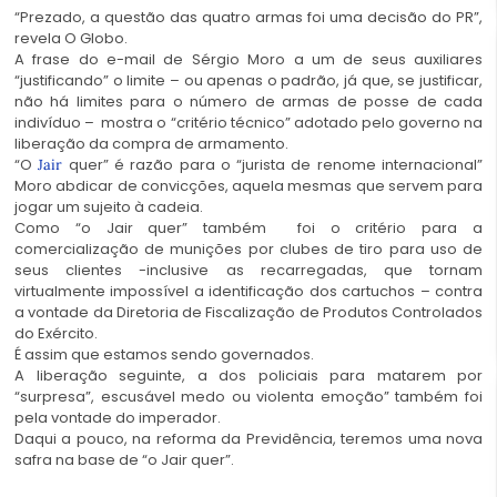
“Prezado, a questão das quatro armas foi uma decisão do PR”,
revela O Globo.
A frase do e-mail de Sérgio Moro a um de seus auxiliares
“justificando” o limite – ou apenas o padrão, já que, se justificar,
não há limites para o número de armas de posse de cada
indivíduo – mostra o “critério técnico” adotado pelo governo na
liberação da compra de armamento.
“O
quer” é razão para o “jurista de renome internacional”
Jair
Moro abdicar de convicções, aquela mesmas que servem para
jogar um sujeito à cadeia.
Como “o Jair quer” também foi o critério para a
comercialização de munições por clubes de tiro para uso de
seus clientes -inclusive as recarregadas, que tornam
virtualmente impossível a identificação dos cartuchos – contra
a vontade da Diretoria de Fiscalização de Produtos Controlados
do Exército.
É assim que estamos sendo governados.
A liberação seguinte, a dos policiais para matarem por
“surpresa”, escusável medo ou violenta emoção” também foi
pela vontade do imperador.
Daqui a pouco, na reforma da Previdência, teremos uma nova
safra na base de “o Jair quer”.