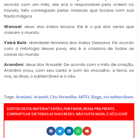
acordo com um mito, ele era o responsável pela ordem no
mundo, fato conseguido pelas músicas que tocava com sua
flauta mágica.
Wanadi
: deus dos índios Iecuna. Ele é o pai dos seres que
criaram o mundo.
Yebá Beló
: divindade feminina dos índios Dessana. De acordo
com a mitologia desse povo, ela é a criadora de todas as
coisas do mundo.
Aranãmi
: deus dos Araueté. De acordo com o mito de criação,
Aranãmi criou, com seu canto e som do chocalho, a terra, os
rios, as ilhas, o subterrâneo e o céu.
Tags:
,
,
,
,
,
Aranãmi
Araueté
Céu Vermelho
MITO
Xingu
rio subterrâneo
GOSTOU DESTA MATÉRIA? ENTÃO, POR FAVOR, PASSA PRA FRENTE.
COMPARTILHE EM TODAS AS SUAS REDES. NÃO CUSTA NADA, É SÓ CLICAR!