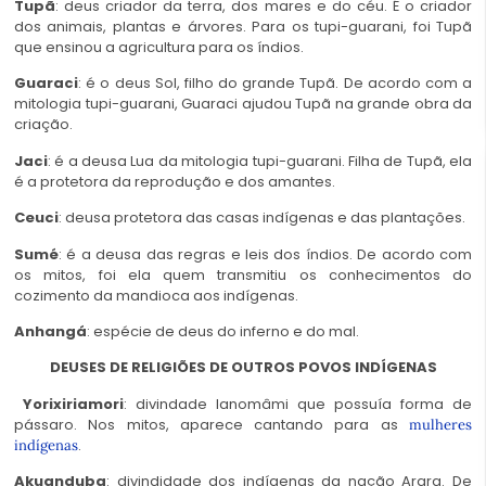
Tupã
: deus criador da terra, dos mares e do céu. É o criador
dos animais, plantas e árvores. Para os tupi-guarani, foi Tupã
que ensinou a agricultura para os índios.
Guaraci
: é o deus Sol, filho do grande Tupã. De acordo com a
mitologia tupi-guarani,
Guaraci ajudou Tupã
na grande obra da
criação.
Jaci
: é a deusa Lua da mitologia tupi-guarani. Filha de Tupã, ela
é a protetora da reprodução e dos amantes.
Ceuci
: deusa protetora das casas indígenas e das plantações.
Sumé
: é a deusa das regras e leis dos índios. De acordo com
os mitos, foi ela quem transmitiu os conhecimentos do
cozimento da mandioca aos indígenas.
Anhangá
: espécie de deus do inferno e do mal.
DEUSES DE RELIGIÕES DE OUTROS POVOS INDÍGENAS
Yorixiriamori
: divindade Ianomâmi que possuía forma de
pássaro. Nos mitos, aparece cantando para as
mulheres
.
indígenas
Akuanduba
: divindidade dos indígenas da nação Arara. De