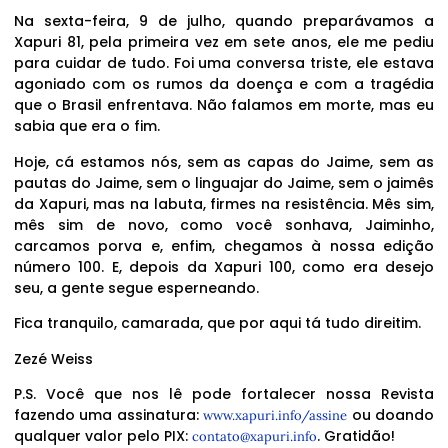
Na sexta-feira, 9 de julho, quando preparávamos a
Xapuri 81, pela primeira vez em sete anos, ele me pediu
para cuidar de tudo. Foi uma conversa triste, ele estava
agoniado com os rumos da doença e com a tragédia
que o Brasil enfrentava. Não falamos em morte, mas eu
sabia que era o fim.
Hoje, cá estamos nós, sem as capas do Jaime, sem as
pautas do Jaime, sem o linguajar do Jaime, sem o jaimês
da Xapuri, mas na labuta, firmes na resistência. Mês sim,
mês sim de novo, como você sonhava, Jaiminho,
carcamos porva e, enfim, chegamos à nossa edição
número 100. E, depois da Xapuri 100, como era desejo
seu, a gente segue esperneando.
Fica tranquilo, camarada, que por aqui tá tudo direitim.
Zezé Weiss
P.S. Você que nos lê pode fortalecer nossa Revista
fazendo uma assinatura:
ou doando
www.xapuri.info/assine
qualquer valor pelo PIX:
. Gratidão!
contato@xapuri.info