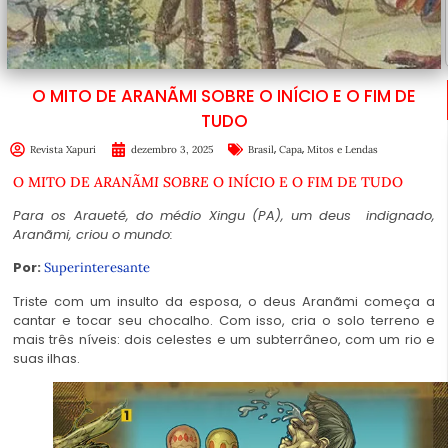
O MITO DE ARANÃMI SOBRE O INÍCIO E O FIM DE
TUDO
,
,
Revista Xapuri
dezembro 3, 2025
Brasil
Capa
Mitos e Lendas
O MITO DE
ARANÃMI SOBRE
O INÍCIO E O FIM DE TUDO
Para os Araueté, do médio Xingu (PA), um deus indignado,
Aranãmi, criou o mundo:
Por:
Superinteresante
Triste com um insulto da esposa, o deus Aranãmi começa a
cantar e tocar seu chocalho. Com isso, cria o solo terreno e
mais três níveis: dois celestes e um subterrâneo, com um rio e
suas ilhas.