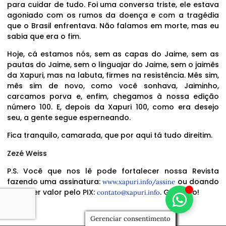
para cuidar de tudo. Foi uma conversa triste, ele estava
agoniado com os rumos da doença e com a tragédia
que o Brasil enfrentava. Não falamos em morte, mas eu
sabia que era o fim.
Hoje, cá estamos nós, sem as capas do Jaime, sem as
pautas do Jaime, sem o linguajar do Jaime, sem o jaimês
da Xapuri, mas na labuta, firmes na resistência. Mês sim,
mês sim de novo, como você sonhava, Jaiminho,
carcamos porva e, enfim, chegamos à nossa edição
número 100. E, depois da Xapuri 100, como era desejo
seu, a gente segue esperneando.
Fica tranquilo, camarada, que por aqui tá tudo direitim.
Zezé Weiss
P.S. Você que nos lê pode fortalecer nossa Revista
fazendo uma assinatura:
ou doando
www.xapuri.info/assine
qualquer valor pelo PIX:
. Gratidão!
contato@xapuri.info
Gerenciar consentimento