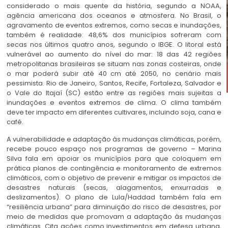
considerado o mais quente da história, segundo a NOAA,
agência americana dos oceanos e atmosfera. No Brasil, o
agravamento de eventos extremos, como secas e inundações,
também é realidade: 48,6% dos municípios sofreram com
secas nos últimos quatro anos, segundo o IBGE. O litoral está
vulnerável ao aumento do nível do mar: 18 das 42 regiões
metropolitanas brasileiras se situam nas zonas costeiras, onde
o mar poderá subir até 40 cm até 2050, no cenário mais
pessimista. Rio de Janeiro, Santos, Recife, Fortaleza, Salvador e
o Vale do Itajaí (SC) estão entre as regiões mais sujeitas a
inundações e eventos extremos de clima. O clima também
deve ter impacto em diferentes cultivares, incluindo soja, cana e
café.
A vulnerabilidade e adaptação às mudanças climáticas, porém,
recebe pouco espaço nos programas de governo – Marina
Silva fala em apoiar os municípios para que coloquem em
prática planos de contingência e monitoramento de extremos
climáticos, com o objetivo de prevenir e mitigar os impactos de
desastres naturais (secas, alagamentos, enxurradas e
deslizamentos). O plano de Lula/Haddad também fala em
“resiliência urbana” para diminuição do risco de desastres, por
meio de medidas que promovam a adaptação às mudanças
climáticas. Cita ações como investimentos em defesa urbana,