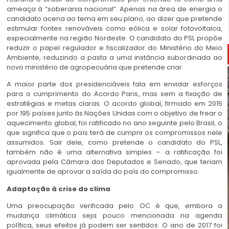
ameaça à “soberania nacional”. Apenas na área de energia o
candidato acena ao tema em seu plano, ao dizer que pretende
estimular fontes renováveis como eólica e solar fotovoltaica,
especialmente na região Nordeste. O candidato do PSL propõe
reduzir o papel regulador e fiscalizador do Ministério do Meio
Ambiente, reduzindo a pasta a uma instância subordinada ao
novo ministério de agropecuária que pretende criar.
A maior parte dos presidenciáveis fala em envidar esforços
para o cumprimento do Acordo Paris, mas sem a fixação de
estratégias e metas claras. O acordo global, firmado em 2015
por 195 países junto às Nações Unidas com o objetivo de frear o
aquecimento global, foi ratificado no ano seguinte pelo Brasil, o
que significa que o país terá de cumprir os compromissos nele
assumidos. Sair dele, como pretende o candidato do PSL,
também não é uma alternativa simples – a ratificação foi
aprovada pela Câmara dos Deputados e Senado, que teriam
igualmente de aprovar a saída do país do compromisso.
Adaptação à crise do clima
Uma preocupação verificada pelo OC é que, embora a
mudança climática seja pouco mencionada na agenda
política, seus efeitos já podem ser sentidos. O ano de 2017 foi