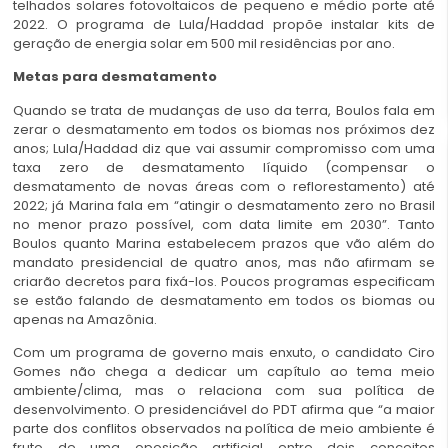
telhados solares fotovoltaicos de pequeno e médio porte até
2022. O programa de Lula/Haddad propõe instalar kits de
geração de energia solar em 500 mil residências por ano.
Metas para desmatamento
Quando se trata de mudanças de uso da terra, Boulos fala em
zerar o desmatamento em todos os biomas nos próximos dez
anos; Lula/Haddad diz que vai assumir compromisso com uma
taxa zero de desmatamento líquido (compensar o
desmatamento de novas áreas com o reflorestamento) até
2022; já Marina fala em “atingir o desmatamento zero no Brasil
no menor prazo possível, com data limite em 2030”. Tanto
Boulos quanto Marina estabelecem prazos que vão além do
mandato presidencial de quatro anos, mas não afirmam se
criarão decretos para fixá-los. Poucos programas especificam
se estão falando de desmatamento em todos os biomas ou
apenas na Amazônia.
Com um programa de governo mais enxuto, o candidato Ciro
Gomes não chega a dedicar um capítulo ao tema meio
ambiente/clima, mas o relaciona com sua política de
desenvolvimento. O presidenciável do PDT afirma que “a maior
parte dos conflitos observados na política de meio ambiente é
fruto de uma oposição artificial entre dois conceitos