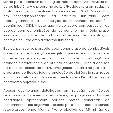
verde para incentivar tecnologias mais sustentáveis, revisão de
carga tributária – o programa de Lula/Haddad fala em reduzir o
custo fiscal para investimentos verdes em 46,5%; Marina fala
em “descarbonização” da estrutura tributária, com
aperfeiçoamento da contribuição de intervenção no domínio
econômico (CIDE, tributo que incide sobre combustíveis), de
acordo com as emissões de carbono e, no médio prazo,
incorporar uma taxa de carbono ao sistema de impostos, no
contexto de uma ampla reforma tributária.
Boulos, por sua vez, propõe abandonar o uso de combustíveis
fósseis, em uma transição energética que cederá lugar para as
fontes eólica e solar, sem dar continuidade à construção de
grandes hidrelétricas e ao projeto de Angra 3. Mas a decisão
de banir os fósseis da matriz energética esbarra no pré-sal: o
programa de Boulos fala na anulação dos leilões já realizados
e invoca a retomada dos investimentos pela Petrobras, o que
contradiz o objetivo inicial.
Apesar dos planos detalhados em relação aos tópicos
relacionados às energias renováveis, os programas dos três
candidatos apresentam poucas metas concretas de
cumprimento dos objetivos – exceto para instalação de painéis
fotovoltaicos, onde Marina fixa o objetivo de 1,5 milhão de