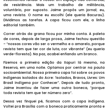
de resistência. Mais um trabalho de militância,
voluntário, por suposto. Jaime propôs um jornal; eu,
uma revista. O nome eu escolhi (ele queria Bacurau).
Dividimos as tarefas. A capa ficou com ele, a linha
editorial também.
Correr atrás da grana ficou por minha conta. A paleta
de cores, depois de larga prosa, Jaime fechou questão
– “nossas cores vão ser o vermelho e o amarelo, porque
revista tem que ter cor de luta, cor vibrante” (eu queria
verde-floresta). Na paz, acabei enfiando um branco.
Fizemos a primeira edição da Xapuri lá mesmo, na
Reserva, em uma noite. Optamos por centrar na pauta
socioambiental. Nossa primeira capa foi sobre os povos
indígenas isolados do Acre: ‘Isolados, Bravos, Livres: Um
Brasil Indígena por Conhecer”. Depois de tudo pronto,
Jaime inventou de fazer uma outra boneca, “porque
toda revista tem que ter número zero”.
Dessa vez finquei pé, ficamos com a capa indígena.
Voltei pra Brasília com a boneca praticamente pronta e