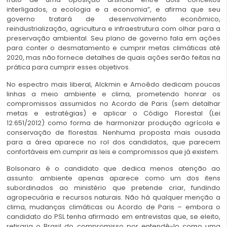
interligados, a ecologia e a economia”, e afirma que seu
governo tratará de desenvolvimento econômico,
reindustrialização, agricultura e infraestrutura com olhar para a
preservação ambiental. Seu plano de governo fala em ações
para conter o desmatamento e cumprir metas climáticas até
2020, mas não fornece detalhes de quais ações serão feitas na
prática para cumprir esses objetivos.
No espectro mais liberal, Alckmin e Amoêdo dedicam poucas
linhas a meio ambiente e clima, prometendo honrar os
compromissos assumidos no Acordo de Paris (sem detalhar
metas e estratégias) e aplicar o Código Florestal (Lei
12.651/2012) como forma de harmonizar produção agrícola e
conservação de florestas. Nenhuma proposta mais ousada
para a área aparece no rol dos candidatos, que parecem
confortáveis em cumprir as leis e compromissos que já existem.
Bolsonaro é o candidato que dedica menos atenção ao
assunto: ambiente apenas aparece como um dos itens
subordinados ao ministério que pretende criar, fundindo
agropecuária e recursos naturais. Não há qualquer menção a
clima, mudanças climáticas ou Acordo de Paris – embora o
candidato do PSL tenha afirmado em entrevistas que, se eleito,
retiraria o Brasil do compromisso por entendê-lo como uma