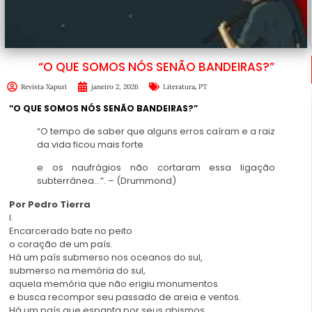
“O QUE SOMOS NÓS SENÃO BANDEIRAS?”
,
Revista Xapuri
janeiro 2, 2026
Literatura
PT
“O QUE SOMOS NÓS SENÃO BANDEIRAS?”
“O tempo de saber que alguns erros caíram e a raiz
da vida ficou mais forte
e os naufrágios não cortaram essa ligação
subterrânea…”. – (Drummond)
Por Pedro Tierra
I.
Encarcerado bate no peito
o coração de um país.
Há um país submerso nos oceanos do sul,
submerso na memória do sul,
aquela memória que não erigiu monumentos
e busca recompor seu passado de areia e ventos.
Há um país que espanta por seus abismos…