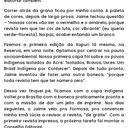
editorial também.
Correr atrás da grana ficou por minha conta. A paleta
de cores, depois de larga prosa, Jaime fechou questão
– “nossas cores vão ser o vermelho e o amarelo, porque
revista tem que ter cor de luta, cor vibrante” (eu queria
verde-floresta). Na paz, acabei enfiando um branco.
Fizemos a primeira edição da Xapuri lá mesmo, na
Reserva, em uma noite. Optamos por centrar na pauta
socioambiental. Nossa primeira capa foi sobre os povos
indígenas isolados do Acre: ‘Isolados, Bravos, Livres: Um
Brasil Indígena por Conhecer”. Depois de tudo pronto,
Jaime inventou de fazer uma outra boneca, “porque
toda revista tem que ter número zero”.
Dessa vez finquei pé, ficamos com a capa indígena.
Voltei pra Brasília com a boneca praticamente pronta e
com a missão de dar um jeito de imprimir. Nos dias
seguintes, o Jaime veio pra Formosa, pra convencer
minha irmã Lúcia a revisar a revista, “de grátis”. Com a
primeira revista impressa, a próxima tarefa foi montar o
Conselho Editorial.