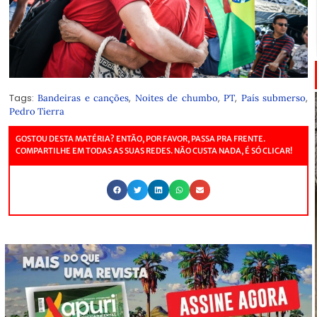
Tags:
,
,
,
,
Bandeiras e canções
Noites de chumbo
PT
País submerso
Pedro Tierra
GOSTOU DESTA MATÉRIA? ENTÃO, POR FAVOR, PASSA PRA FRENTE.
COMPARTILHE EM TODAS AS SUAS REDES. NÃO CUSTA NADA, É SÓ CLICAR!