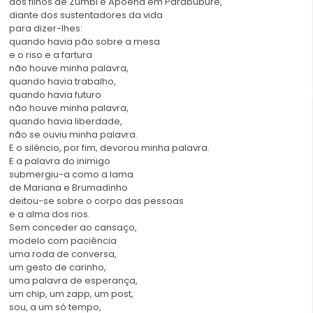
dos filhos de Zumbi e Apoena em Parabubure,
diante dos sustentadores da vida
para dizer-lhes:
quando havia pão sobre a mesa
e o riso e a fartura
não houve minha palavra,
quando havia trabalho,
quando havia futuro
não houve minha palavra,
quando havia liberdade,
não se ouviu minha palavra.
E o silêncio, por fim, devorou minha palavra.
E a palavra do inimigo
submergiu-a como a lama
de Mariana e Brumadinho
deitou-se sobre o corpo das pessoas
e a alma dos rios.
Sem conceder ao cansaço,
modelo com paciência
uma roda de conversa,
um gesto de carinho,
uma palavra de esperança,
um chip, um zapp, um post,
sou, a um só tempo,