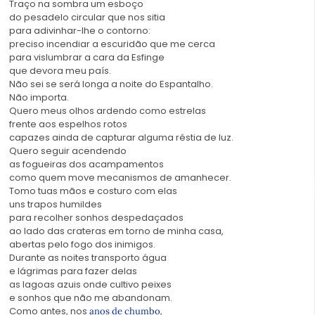
Traço na sombra um esboço
do pesadelo circular que nos sitia
para adivinhar-lhe o contorno:
preciso incendiar a escuridão que me cerca
para vislumbrar a cara da Esfinge
que devora meu país.
Não sei se será longa a noite do Espantalho.
Não importa.
Quero meus olhos ardendo como estrelas
frente aos espelhos rotos
capazes ainda de capturar alguma réstia de luz.
Quero seguir acendendo
as fogueiras dos acampamentos
como quem move mecanismos de amanhecer.
Tomo tuas mãos e costuro com elas
uns trapos humildes
para recolher sonhos despedaçados
ao lado das crateras em torno de minha casa,
abertas pelo fogo dos inimigos.
Durante as noites transporto água
e lágrimas para fazer delas
as lagoas azuis onde cultivo peixes
e sonhos que não me abandonam.
Como antes, nos
,
anos de chumbo