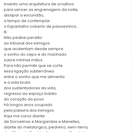
invento uma arquitetura de orvalhos
para vencer as engrenagens da noite,
dissipar a escuridão,
a tempo de contemplar
o Espantalho coberto de passarinhos…
III.
Não pedirei perdão
ao tribunal dos inimigos
que acalentam desde sempre
o sonho do cepo e do machado
sobre minhas mãos.
Para não permitir que se corte
essa ligação subterrânea
entre o sonho que me alimenta
e a vida bruta
dos sustentadores da vida,
regresso ao espaço baldio
do coração do povo
há longos anos ocupado
pela palavra dos inimigos.
Aqui me curvo diante
de Dorcelinas e Margaridas e Marielles,
diante do metalúrgico, pedreiro, sem-terra,