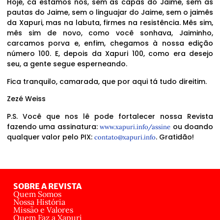
Hoje, cá estamos nós, sem as capas do Jaime, sem as
pautas do Jaime, sem o linguajar do Jaime, sem o jaimês
da Xapuri, mas na labuta, firmes na resistência. Mês sim,
mês sim de novo, como você sonhava, Jaiminho,
carcamos porva e, enfim, chegamos à nossa edição
número 100. E, depois da Xapuri 100, como era desejo
seu, a gente segue esperneando.
Fica tranquilo, camarada, que por aqui tá tudo direitim.
Zezé Weiss
P.S. Você que nos lê pode fortalecer nossa Revista
fazendo uma assinatura:
ou doando
www.xapuri.info/assine
qualquer valor pelo PIX:
. Gratidão!
contato@xapuri.info
SOBRE A REVISTA
Quem Somos
Nossa História
Missão e Valores
Quem Faz a Xapuri