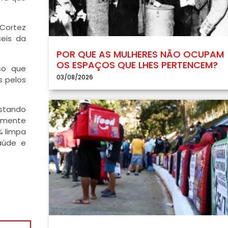
-Cortez
eis da
POR QUE AS MULHERES NÃO OCUPAM
OS ESPAÇOS QUE LHES PERTENCEM?
sso que
03/08/2026
s pelos
ustando
somente
% limpa
saúde e