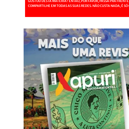
GOSTOU DESTA MATÉRIA? ENTÃO, POR FAVOR, PASSA PRA FRENTE
COMPARTILHE EM TODAS AS SUAS REDES. NÃO CUSTA NADA, É SÓ 