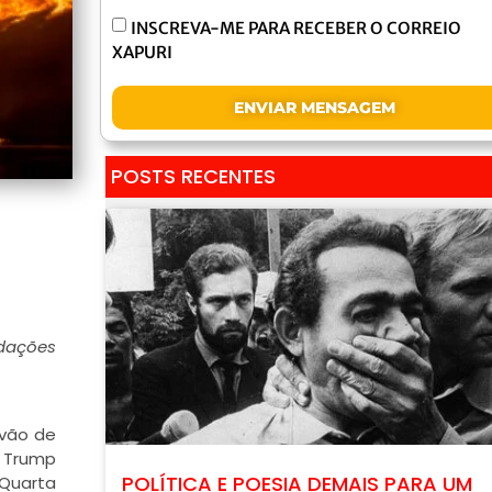
INSCREVA-ME PARA RECEBER O CORREIO
XAPURI
ENVIAR MENSAGEM
POSTS RECENTES
edações
 vão de
o Trump
POLÍTICA E POESIA DEMAIS PARA UM
 Quarta