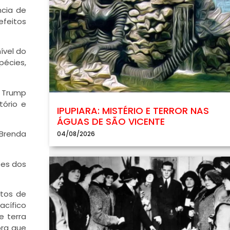
ncia de
efeitos
ível do
pécies,
o Trump
tório e
IPUPIARA: MISTÉRIO E TERROR NAS
ÁGUAS DE SÃO VICENTE
 Brenda
04/08/2026
ões dos
ntos de
acífico
e terra
ora que