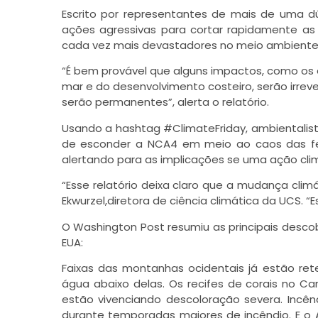
Escrito por representantes de mais de uma dú
ações agressivas para cortar rapidamente as 
cada vez mais devastadores no meio ambiente,
“É bem provável que alguns impactos, como os e
mar e do desenvolvimento costeiro, serão irreve
serão permanentes”, alerta o relatório.
Usando a hashtag #ClimateFriday, ambientalis
de esconder a NCA4 em meio ao caos das fes
alertando para as implicações se uma ação cli
“Esse relatório deixa claro que a mudança cli
Ekwurzel,diretora de ciência climática da UCS. 
O Washington Post resumiu as principais desco
EUA:
Faixas das montanhas ocidentais já estão r
água abaixo delas. Os recifes de corais no Cari
estão vivenciando descoloração severa. Incên
durante temporadas maiores de incêndio. E o