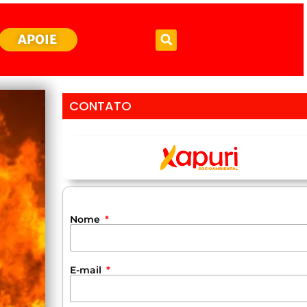
APOIE
CONTATO
Nome
E-mail