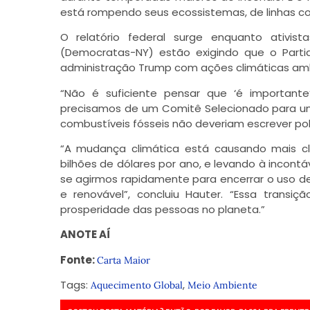
está rompendo seus ecossistemas, de linhas co
O relatório federal surge enquanto ativist
(Democratas-NY) estão exigindo que o Part
administração Trump com ações climáticas am
“Não é suficiente pensar que ‘é importante
precisamos de um Comitê Selecionado para um
combustíveis fósseis não deveriam escrever pol
“A mudança climática está causando mais cli
bilhões de dólares por ano, e levando à incon
se agirmos rapidamente para encerrar o uso de
e renovável”, concluiu Hauter. “Essa trans
prosperidade das pessoas no planeta.”
ANOTE AÍ
Fonte:
Carta Maior
Tags:
,
Aquecimento Global
Meio Ambiente