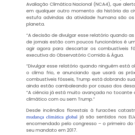
Avaliação Climática Nacional (NCA4), que aler
em qualquer outro momento da história da civ
estufa advindas da atividade humana são os
planeta.
“A decisão de divulgar esse relatório quando a
de jornais estão com poucos funcionários é u
agir agora para descartar os combustíveis fó
executiva do Observatório Comida & Água.
“Divulgar esse relatório quando ninguém está
o clima frio, e anunciando que usará as p
combustíveis fósseis, Trump está dobrando sua
ainda estão cambaleando por causa dos desastr
“A ciência já está muito avançada no tocante
climático com ou sem Trump.”
Desde incêndios florestais à furacões catast
já são sentidos nos EUA
mudança climática global
encomendado pelo congresso – o primeiro do t
seu mandato em 2017.