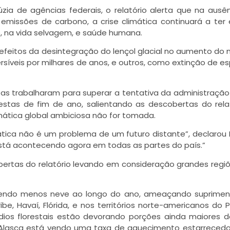
zia de agências federais, o relatório alerta que na ausê
emissões de carbono, a crise climática continuará a ter 
 na vida selvagem, e saúde humana.
feitos da desintegração do lençol glacial no aumento do n
rsíveis por milhares de anos, e outros, como extinção de es
tas trabalharam para superar a tentativa da administraçã
tas de fim de ano, salientando as descobertas do rela
mática global ambiciosa não for tomada.
mática não é um problema de um futuro distante”, declarou
“Está acontecendo agora em todas as partes do país.”
bertas do relatório levando em consideração grandes regi
etendo menos neve ao longo do ano, ameaçando suprime
be, Havaí, Flórida, e nos territórios norte-americanos do P
dios florestais estão devorando porções ainda maiores d
 Alasca está vendo uma taxa de aquecimento estarreced