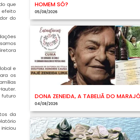
HOMEM SÓ?
 do que
 efeito
05/08/2026
ador do
edações
cisamos
iretora
lobal e
ara os
amílias
Hauter.
DONA ZENEIDA, A TABELIÃ DO MARAJ
 futuro
04/08/2026
ctos da
latório
iniciou