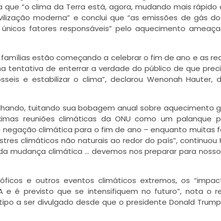
ta que “o clima da Terra está, agora, mudando mais rápido
ilização moderna” e conclui que “as emissões de gás do
 únicos fatores responsáveis” pelo aquecimento ameaç
s famílias estão começando a celebrar o fim de ano e as r
ma tentativa de enterrar a verdade do público de que pre
sseis e estabilizar o clima”, declarou Wenonah Hauter, d
 olhando, tuitando sua bobagem anual sobre aquecimento g
róximas reuniões climáticas da ONU como um palanque p
 negação climática para o fim de ano – enquanto muitas f
es climáticos não naturais ao redor do país”, continuou 
 da mudança climática … devemos nos preparar para nosso
róficos e outros eventos climáticos extremos, os “impa
 e é previsto que se intensifiquem no futuro”, nota o re
ipo a ser divulgado desde que o presidente Donald Trump 