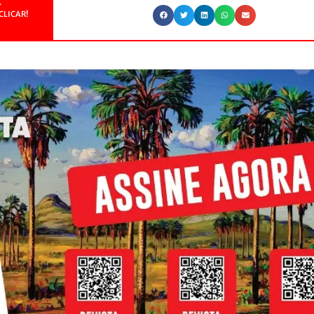
.
CLICAR!