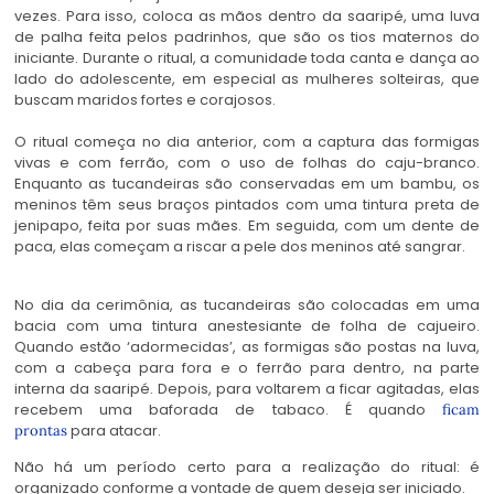
vezes. Para isso, coloca as mãos dentro da saaripé, uma luva
de palha feita pelos padrinhos, que são os tios maternos do
iniciante. Durante o ritual, a comunidade toda canta e dança ao
lado do adolescente, em especial as mulheres solteiras, que
buscam maridos fortes e corajosos.
O ritual começa no dia anterior, com a captura das formigas
vivas e com ferrão, com o uso de folhas do caju-branco.
Enquanto as tucandeiras são conservadas em um bambu, os
meninos têm seus braços pintados com uma tintura preta de
jenipapo, feita por suas mães. Em seguida, com um dente de
paca, elas começam a riscar a pele dos meninos até sangrar.
No dia da cerimônia, as tucandeiras são colocadas em uma
bacia com uma tintura anestesiante de folha de cajueiro.
Quando estão ‘adormecidas’, as formigas são postas na luva,
com a cabeça para fora e o ferrão para dentro, na parte
interna da saaripé. Depois, para voltarem a ficar agitadas, elas
recebem uma baforada de tabaco. É quando
ficam
para atacar.
prontas
Não há um período certo para a realização do ritual: é
organizado conforme a vontade de quem deseja ser iniciado.