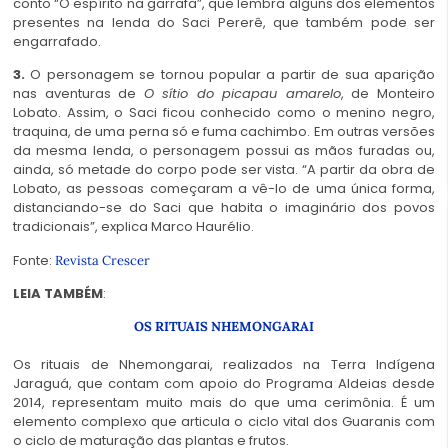
conto “O espírito na garrafa”, que lembra alguns dos elementos
presentes na lenda do Saci Pererê, que também pode ser
engarrafado.
3.
O personagem se tornou popular a partir de sua aparição
nas aventuras de
O sítio do picapau amarelo
, de Monteiro
Lobato. Assim, o Saci ficou conhecido como o menino negro,
traquina, de uma perna só e fuma cachimbo. Em outras versões
da mesma lenda, o personagem possui as mãos furadas ou,
ainda, só metade do corpo pode ser vista. “A partir da obra de
Lobato, as pessoas começaram a vê-lo de uma única forma,
distanciando-se do Saci que habita o imaginário dos povos
tradicionais”, explica Marco Haurélio.
Fonte:
Revista Crescer
LEIA TAMBÉM
:
OS RITUAIS NHEMONGARAI
Os rituais de Nhemongarai, realizados na Terra Indígena
Jaraguá, que contam com apoio do Programa Aldeias desde
2014, representam muito mais do que uma cerimônia. É um
elemento complexo que articula o ciclo vital dos Guaranis com
o ciclo de maturação das plantas e frutos.