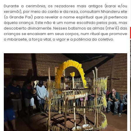
Durante a cerimônia, os rezadores mais antigos (karai e/ou
xeramõi), por meio do canto e da reza, consultam Nhanderu ete
(o Grande Pai) para revelar o nome espiritual que já pertencia
àquela criança. Este não é um nome escolhido pelos pais, mas
descoberto divinamente. Nesses batismos as almas (nhe’ẽ) das
crianças se encaixam em seus corpos, num ritual que promove
o mbaraete, a força vital, o vigor e a potência do coletivo.