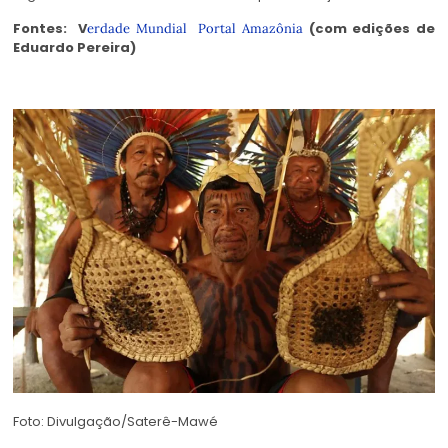
Fontes: V
(com edições de
erdade Mundial
Portal Amazônia
Eduardo Pereira)
Foto: Divulgação/Saterê-Mawé