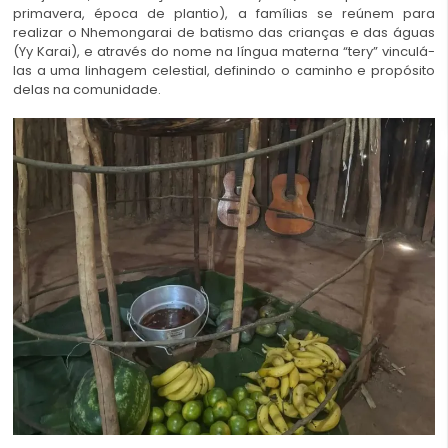
primavera, época de plantio), a famílias se reúnem para
realizar o Nhemongarai de batismo das crianças e das águas
(Yy Karai), e através do nome na língua materna “tery” vinculá-
las a uma linhagem celestial, definindo o caminho e propósito
delas na comunidade.