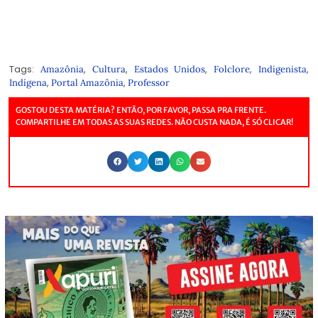
Tags:
,
,
,
,
,
Amazônia
Cultura
Estados Unidos
Folclore
Indigenista
,
,
Indígena
Portal Amazônia
Professor
GOSTOU DESTA MATÉRIA? ENTÃO, POR FAVOR, PASSA PRA FRENTE.
COMPARTILHE EM TODAS AS SUAS REDES. NÃO CUSTA NADA, É SÓ CLICAR!