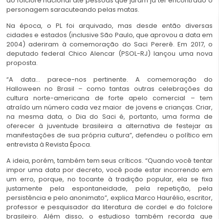
do folclore nacional até pessoas que juram já ter encontrado o
personagem saracuteando pelas matas.
Na época, o PL foi arquivado, mas desde então diversas
cidades e estados (inclusive São Paulo, que aprovou a data em
2004) aderiram à comemoração do Saci Pererê. Em 2017, o
deputado federal Chico Alencar (PSOL-RJ) lançou uma nova
proposta.
“A data… parece-nos pertinente. A comemoração do
Halloween no Brasil – como tantas outras celebrações da
cultura norte-americana de forte apelo comercial – tem
atraído um número cada vez maior de jovens e crianças. Criar,
na mesma data, o Dia do Saci é, portanto, uma forma de
oferecer à juventude brasileira a alternativa de festejar as
manifestações de sua própria cultura”, defendeu o político em
entrevista à Revista Época.
A ideia, porém, também tem seus críticos. “Quando você tentar
impor uma data por decreto, você pode estar incorrendo em
um erro, porque, no tocante à tradição popular, ela se fixa
justamente pela espontaneidade, pela repetição, pela
persistência e pelo anonimato”, explica Marco Haurélio, escritor,
professor e pesquisador da literatura de cordel e do folclore
brasileiro. Além disso, o estudioso também recorda que