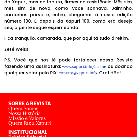
da Xapuri, mas na labuta, firmes na resistência. Mês sim,
mês sim de novo, como você sonhava, Jaiminho,
carcamos porva e, enfim, chegamos à nossa edição
número 100. E, depois da Xapuri 100, como era desejo
seu, a gente segue esperneando.
Fica tranquilo, camarada, que por aqui tá tudo direitim.
Zezé Weiss
P.S. Você que nos lê pode fortalecer nossa Revista
fazendo uma assinatura:
ou doando
www.xapuri.info/assine
qualquer valor pelo PIX:
. Gratidão!
contato@xapuri.info
SOBRE A REVISTA
Quem Somos
Nossa História
Missão e Valores
Quem Faz a Xapuri
INSTITUCIONAL