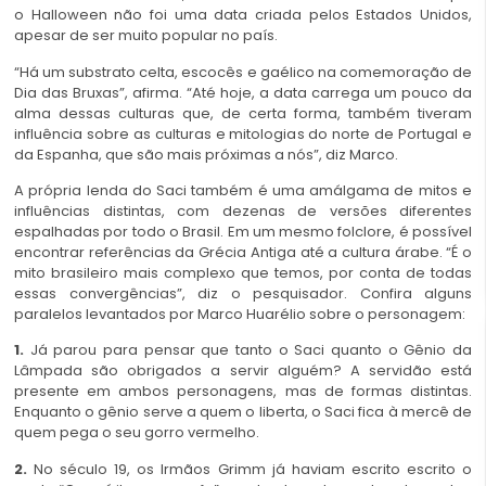
o Halloween não foi uma data criada pelos Estados Unidos,
apesar de ser muito popular no país.
“Há um substrato celta, escocês e gaélico na comemoração de
Dia das Bruxas”, afirma. “Até hoje, a data carrega um pouco da
alma dessas culturas que, de certa forma, também tiveram
influência sobre as culturas e mitologias do norte de Portugal e
da Espanha, que são mais próximas a nós”, diz Marco.
A própria lenda do Saci também é uma amálgama de mitos e
influências distintas, com dezenas de versões diferentes
espalhadas por todo o Brasil. Em um mesmo folclore, é possível
encontrar referências da Grécia Antiga até a cultura árabe. “É o
mito brasileiro mais complexo que temos, por conta de todas
essas convergências”, diz o pesquisador. Confira alguns
paralelos levantados por Marco Huarélio sobre o personagem:
1.
Já parou para pensar que tanto o Saci quanto o Gênio da
Lâmpada são obrigados a servir alguém? A servidão está
presente em ambos personagens, mas de formas distintas.
Enquanto o gênio serve a quem o liberta, o Saci fica à mercê de
quem pega o seu gorro vermelho.
2.
No século 19, os Irmãos Grimm já haviam escrito escrito o