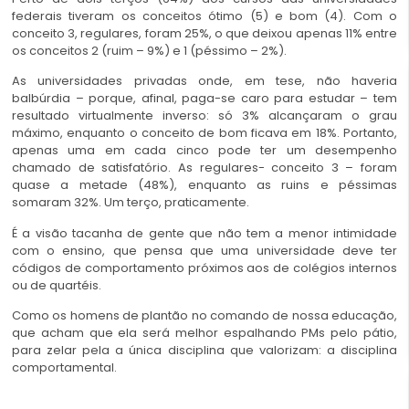
federais tiveram os conceitos ótimo (5) e bom (4). Com o
conceito 3, regulares, foram 25%, o que deixou apenas 11% entre
os conceitos 2 (ruim – 9%) e 1 (péssimo – 2%).
As universidades privadas onde, em tese, não haveria
balbúrdia – porque, afinal, paga-se caro para estudar – tem
resultado virtualmente inverso: só 3% alcançaram o grau
máximo, enquanto o conceito de bom ficava em 18%. Portanto,
apenas uma em cada cinco pode ter um desempenho
chamado de satisfatório. As regulares- conceito 3 – foram
quase a metade (48%), enquanto as ruins e péssimas
somaram 32%. Um terço, praticamente.
É a visão tacanha de gente que não tem a menor intimidade
com o ensino, que pensa que uma universidade deve ter
códigos de comportamento próximos aos de colégios internos
ou de quartéis.
Como os homens de plantão no comando de nossa educação,
que acham que ela será melhor espalhando PMs pelo pátio,
para zelar pela a única disciplina que valorizam: a disciplina
comportamental.