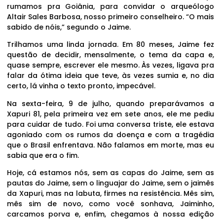
rumamos pra Goiânia, para convidar o arqueólogo
Altair Sales Barbosa, nosso primeiro conselheiro. “O mais
sabido de nóis,” segundo o Jaime.
Trilhamos uma linda jornada. Em 80 meses, Jaime fez
questão de decidir, mensalmente, o tema da capa e,
quase sempre, escrever ele mesmo. Às vezes, ligava pra
falar da ótima ideia que teve, às vezes sumia e, no dia
certo, lá vinha o texto pronto, impecável.
Na sexta-feira, 9 de julho, quando preparávamos a
Xapuri 81, pela primeira vez em sete anos, ele me pediu
para cuidar de tudo. Foi uma conversa triste, ele estava
agoniado com os rumos da doença e com a tragédia
que o Brasil enfrentava. Não falamos em morte, mas eu
sabia que era o fim.
Hoje, cá estamos nós, sem as capas do Jaime, sem as
pautas do Jaime, sem o linguajar do Jaime, sem o jaimês
da Xapuri, mas na labuta, firmes na resistência. Mês sim,
mês sim de novo, como você sonhava, Jaiminho,
carcamos porva e, enfim, chegamos à nossa edição