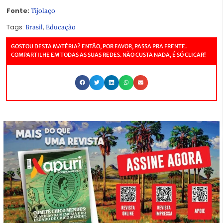
Fonte:
Tijolaço
Tags:
,
Brasil
Educação
GOSTOU DESTA MATÉRIA? ENTÃO, POR FAVOR, PASSA PRA FRENTE.
COMPARTILHE EM TODAS AS SUAS REDES. NÃO CUSTA NADA, É SÓ CLICAR!