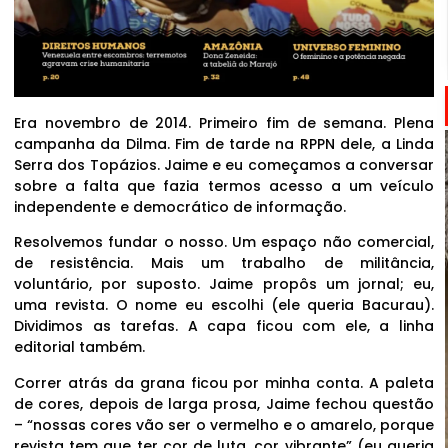
Era novembro de 2014. Primeiro fim de semana. Plena
campanha da Dilma. Fim de tarde na RPPN dele, a Linda
Serra dos Topázios. Jaime e eu começamos a conversar
sobre a falta que fazia termos acesso a um veículo
independente e democrático de informação.
Resolvemos fundar o nosso. Um espaço não comercial,
de resistência. Mais um trabalho de militância,
voluntário, por suposto. Jaime propôs um jornal; eu,
uma revista. O nome eu escolhi (ele queria Bacurau).
Dividimos as tarefas. A capa ficou com ele, a linha
editorial também.
Correr atrás da grana ficou por minha conta. A paleta
de cores, depois de larga prosa, Jaime fechou questão
– “nossas cores vão ser o vermelho e o amarelo, porque
revista tem que ter cor de luta, cor vibrante” (eu queria