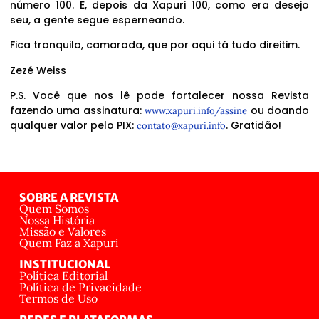
número 100. E, depois da Xapuri 100, como era desejo
seu, a gente segue esperneando.
Fica tranquilo, camarada, que por aqui tá tudo direitim.
Zezé Weiss
P.S. Você que nos lê pode fortalecer nossa Revista
fazendo uma assinatura:
ou doando
www.xapuri.info/assine
qualquer valor pelo PIX:
. Gratidão!
contato@xapuri.info
SOBRE A REVISTA
Quem Somos
Nossa História
Missão e Valores
Quem Faz a Xapuri
INSTITUCIONAL
Política Editorial
Política de Privacidade
Termos de Uso