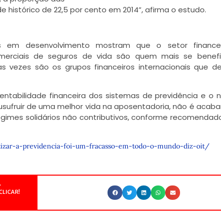
 histórico de 22,5 por cento em 2014”, afirma o estudo.
es em desenvolvimento mostram que o setor financei
merciais de seguros de vida são quem mais se benefi
s vezes são os grupos financeiros internacionais que 
entabilidade financeira dos sistemas de previdência e o n
sufruir de uma melhor vida na aposentadoria, não é acabar
 regimes solidários não contributivos, conforme recomendad
vatizar-a-previdencia-foi-um-fracasso-em-todo-o-mundo-diz-oit/
.
CLICAR!