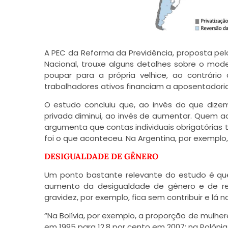
A PEC da Reforma da Previdência, proposta pe
Nacional, trouxe alguns detalhes sobre o mode
poupar para a própria velhice, ao contrár
trabalhadores ativos financiam a aposentadoria
O estudo concluiu que, ao invés do que dize
privada diminui, ao invés de aumentar. Quem a
argumenta que contas individuais obrigatórias t
foi o que aconteceu. Na Argentina, por exemplo
DESIGUALDADE DE GÊNERO
Um ponto bastante relevante do estudo é qu
aumento da desigualdade de gênero e de re
gravidez, por exemplo, fica sem contribuir e l
“Na Bolívia, por exemplo, a proporção de mulh
em 1995 para 12,8 por cento em 2007; na Polônia