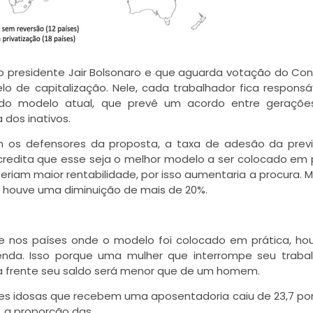
lo presidente Jair Bolsonaro e que aguarda votação do Co
lo de capitalização. Nele, cada trabalhador fica responsá
io do modelo atual, que prevê um acordo entre geraçõe
 dos inativos.
m os defensores da proposta, a taxa de adesão da prev
credita que esse seja o melhor modelo a ser colocado em 
eriam maior rentabilidade, por isso aumentaria a procura. 
, houve uma diminuição de mais de 20%.
e nos países onde o modelo foi colocado em prática, h
nda. Isso porque uma mulher que interrompe seu trabal
á na frente seu saldo será menor que de um homem.
eres idosas que recebem uma aposentadoria caiu de 23,7 po
, a proporção das