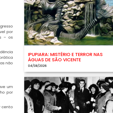
ngresso
vel por
s – os
idência
IPUPIARA: MISTÉRIO E TERROR NAS
prática
ÁGUAS DE SÃO VICENTE
Mas não
04/08/2026
ouve um
ho por
r cento