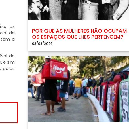
ro, os
POR QUE AS MULHERES NÃO OCUPAM
cia da
OS ESPAÇOS QUE LHES PERTENCEM?
detêm a
03/08/2026
ível de
, e sim
o pelas