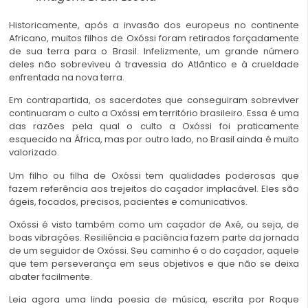
Historicamente, após a invasão dos europeus no continente
Africano, muitos filhos de Oxóssi foram retirados forçadamente
de sua terra para o
Brasil
.
Infelizmente, um grande número
deles não sobreviveu à travessia do Atlântico e à crueldade
enfrentada na nova terra.
Em contrapartida, os sacerdotes que conseguiram sobreviver
continuaram o culto a Oxóssi em território brasileiro. Essa é uma
das razões pela qual o culto a Oxóssi foi praticamente
esquecido na África, mas por outro lado, no Brasil ainda é muito
valorizado.
Um filho ou filha de Oxóssi tem qualidades poderosas que
fazem referência aos trejeitos do caçador implacável. Eles são
ágeis, focados, precisos, pacientes e comunicativos.
Oxóssi é visto também como um caçador de Axé, ou seja, de
boas vibrações.
Resiliência e paciência fazem parte da jornada
de um seguidor de Oxóssi.
Seu caminho é o do caçador, aquele
que tem perseverança em seus objetivos e que não se deixa
abater facilmente.
Leia agora uma linda poesia de música, escrita por Roque