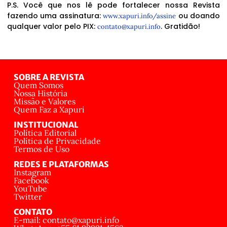
P.S. Você que nos lê pode fortalecer nossa Revista
fazendo uma assinatura:
ou doando
www.xapuri.info/assine
qualquer valor pelo PIX:
. Gratidão!
contato@xapuri.info
SOBRE A REVISTA
Quem Somos
Nossa História
Missão e Valores
Quem Faz a Xapuri
INSTITUCIONAL
Política Editorial
Política de Privacidade
Termos de Uso
REDES E PLATAFORMAS
Instagram
Facebook
YouTube
Twitter
CONTATO
E-mail: contato@xapuri.info