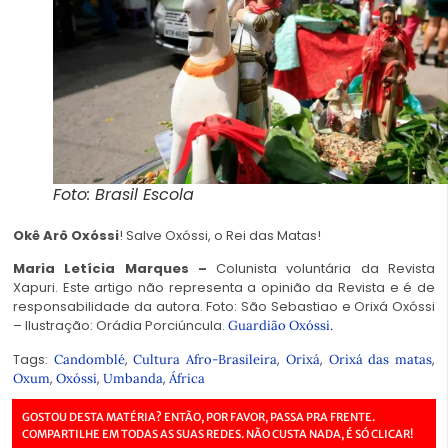
Foto: Brasil Escola
Okê Arô Oxóssi
! Salve Oxóssi, o Rei das Matas!
Maria Letícia Marques –
Colunista voluntária da Revista
Xapuri. Este artigo não representa a opinião da Revista e é de
responsabilidade da autora. Foto: São Sebastiao e Orixá Oxóssi
– Ilustração: Orádia Porciúncula.
Guardião Oxóssi.
Tags:
,
,
,
,
Candomblé
Cultura Afro-Brasileira
Orixá
Orixá das matas
,
,
,
Oxum
Oxóssi
Umbanda
África
GOSTOU DESTA MATÉRIA? ENTÃO, POR FAVOR, PASSA PRA FRENTE.
COMPARTILHE EM TODAS AS SUAS REDES. NÃO CUSTA NADA, É SÓ CLICAR!