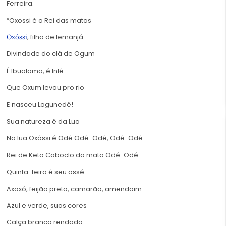
Ferreira.
“Oxossi é o Rei das matas
, filho de Iemanjá
Oxóssi
Divindade do clã de Ogum
É Ibualama, é Inlé
Que Oxum levou pro rio
E nasceu Logunedé!
Sua natureza é da Lua
Na lua Oxóssi é Odé Odé-Odé, Odé-Odé
Rei de Keto Caboclo da mata Odé-Odé
Quinta-feira é seu ossé
Axoxó, feijão preto, camarão, amendoim
Azul e verde, suas cores
Calça branca rendada