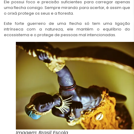
Ele possui foco e precisão suficientes para carregar apenas
uma flecha consigo. Sempre mirando para acertar, é assim que
o orixá
protege os seus e a floresta
.
Este forte guerreiro de uma flecha só tem uma ligação
intrínseca com a natureza, ele mantém o equilíbrio do
ecossistema e o protege de pessoas mal intencionadas.
Imagem: Brasil Escola