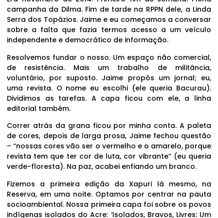
campanha da Dilma. Fim de tarde na RPPN dele, a Linda
Serra dos Topázios. Jaime e eu começamos a conversar
sobre a falta que fazia termos acesso a um veículo
independente e democrático de informação.
Resolvemos fundar o nosso. Um espaço não comercial,
de resistência. Mais um trabalho de militância,
voluntário, por suposto. Jaime propôs um jornal; eu,
uma revista. O nome eu escolhi (ele queria Bacurau).
Dividimos as tarefas. A capa ficou com ele, a linha
editorial também.
Correr atrás da grana ficou por minha conta. A paleta
de cores, depois de larga prosa, Jaime fechou questão
– “nossas cores vão ser o vermelho e o amarelo, porque
revista tem que ter cor de luta, cor vibrante” (eu queria
verde-floresta). Na paz, acabei enfiando um branco.
Fizemos a primeira edição da Xapuri lá mesmo, na
Reserva, em uma noite. Optamos por centrar na pauta
socioambiental. Nossa primeira capa foi sobre os povos
indígenas isolados do Acre: ‘Isolados, Bravos, Livres: Um