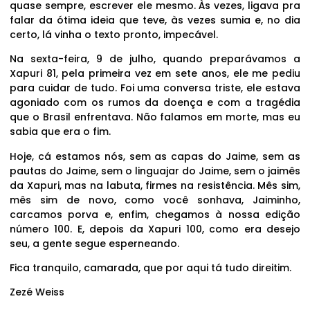
quase sempre, escrever ele mesmo. Às vezes, ligava pra
falar da ótima ideia que teve, às vezes sumia e, no dia
certo, lá vinha o texto pronto, impecável.
Na sexta-feira, 9 de julho, quando preparávamos a
Xapuri 81, pela primeira vez em sete anos, ele me pediu
para cuidar de tudo. Foi uma conversa triste, ele estava
agoniado com os rumos da doença e com a tragédia
que o Brasil enfrentava. Não falamos em morte, mas eu
sabia que era o fim.
Hoje, cá estamos nós, sem as capas do Jaime, sem as
pautas do Jaime, sem o linguajar do Jaime, sem o jaimês
da Xapuri, mas na labuta, firmes na resistência. Mês sim,
mês sim de novo, como você sonhava, Jaiminho,
carcamos porva e, enfim, chegamos à nossa edição
número 100. E, depois da Xapuri 100, como era desejo
seu, a gente segue esperneando.
Fica tranquilo, camarada, que por aqui tá tudo direitim.
Zezé Weiss