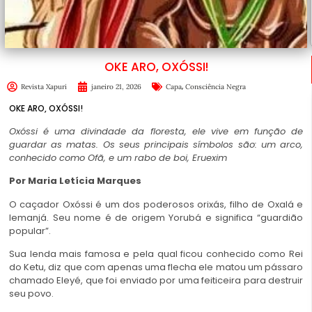
OKE ARO, OXÓSSI!
,
Revista Xapuri
janeiro 21, 2026
Capa
Consciência Negra
OKE ARO, OXÓSSI!
Oxóssi é uma divindade da floresta, ele vive em função de
guardar as matas. Os seus principais símbolos são: um arco,
conhecido como Ofã, e um rabo de boi, Eruexim
Por Maria Letícia Marques
O caçador Oxóssi é um dos poderosos orixás, filho de Oxalá e
Iemanjá. Seu nome é de origem Yorubá e significa “guardião
popular”.
Sua lenda mais famosa e pela qual ficou conhecido como Rei
do Ketu, diz que com apenas uma flecha ele matou um pássaro
chamado
Eleyé, que foi enviado
por uma feiticeira para destruir
seu povo.