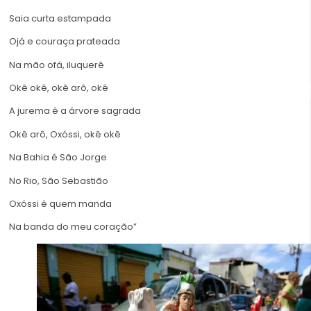
Saia curta estampada
Ojá e couraça prateada
Na mão ofá, iluquerê
Okê okê, okê arô, okê
A jurema é a árvore sagrada
Okê arô, Oxóssi, okê okê
Na Bahia é São Jorge
No Rio, São Sebastião
Oxóssi é quem manda
Na banda do meu coração”