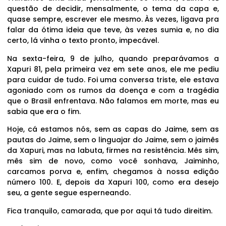
questão de decidir, mensalmente, o tema da capa e,
quase sempre, escrever ele mesmo. Às vezes, ligava pra
falar da ótima ideia que teve, às vezes sumia e, no dia
certo, lá vinha o texto pronto, impecável.
Na sexta-feira, 9 de julho, quando preparávamos a
Xapuri 81, pela primeira vez em sete anos, ele me pediu
para cuidar de tudo. Foi uma conversa triste, ele estava
agoniado com os rumos da doença e com a tragédia
que o Brasil enfrentava. Não falamos em morte, mas eu
sabia que era o fim.
Hoje, cá estamos nós, sem as capas do Jaime, sem as
pautas do Jaime, sem o linguajar do Jaime, sem o jaimês
da Xapuri, mas na labuta, firmes na resistência. Mês sim,
mês sim de novo, como você sonhava, Jaiminho,
carcamos porva e, enfim, chegamos à nossa edição
número 100. E, depois da Xapuri 100, como era desejo
seu, a gente segue esperneando.
Fica tranquilo, camarada, que por aqui tá tudo direitim.