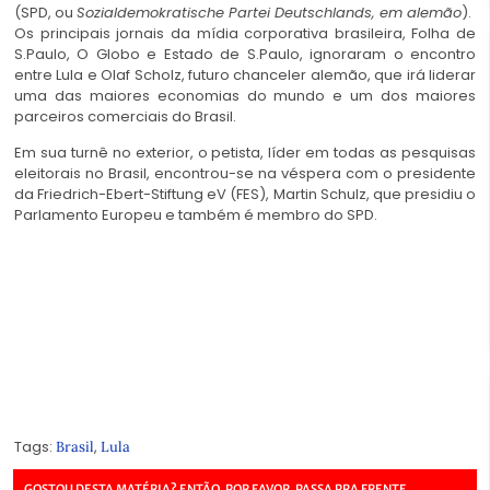
(SPD, ou
Sozialdemokratische Partei Deutschlands, em alemão
).
Os principais jornais da mídia corporativa brasileira, Folha de
S.Paulo, O Globo e Estado de S.Paulo, ignoraram o encontro
entre Lula e Olaf Scholz, futuro chanceler alemão, que irá liderar
uma das maiores economias do mundo e um dos maiores
parceiros comerciais do Brasil.
Em sua turnê no exterior, o petista, líder em todas as pesquisas
eleitorais no Brasil, encontrou-se na véspera com o presidente
da Friedrich-Ebert-Stiftung eV (FES), Martin Schulz, que presidiu o
Parlamento Europeu e também é membro do SPD.
Tags:
,
Brasil
Lula
GOSTOU DESTA MATÉRIA? ENTÃO, POR FAVOR, PASSA PRA FRENTE.