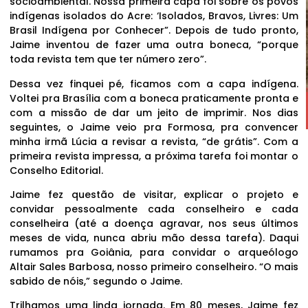
socioambiental. Nossa primeira capa foi sobre os povos
indígenas isolados do Acre: ‘Isolados, Bravos, Livres: Um
Brasil Indígena por Conhecer”. Depois de tudo pronto,
Jaime inventou de fazer uma outra boneca, “porque
toda revista tem que ter número zero”.
Dessa vez finquei pé, ficamos com a capa indígena.
Voltei pra Brasília com a boneca praticamente pronta e
com a missão de dar um jeito de imprimir. Nos dias
seguintes, o Jaime veio pra Formosa, pra convencer
minha irmã Lúcia a revisar a revista, “de grátis”. Com a
primeira revista impressa, a próxima tarefa foi montar o
Conselho Editorial.
Jaime fez questão de visitar, explicar o projeto e
convidar pessoalmente cada conselheiro e cada
conselheira (até a doença agravar, nos seus últimos
meses de vida, nunca abriu mão dessa tarefa). Daqui
rumamos pra Goiânia, para convidar o arqueólogo
Altair Sales Barbosa, nosso primeiro conselheiro. “O mais
sabido de nóis,” segundo o Jaime.
Trilhamos uma linda jornada. Em 80 meses, Jaime fez