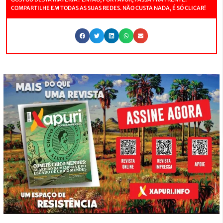
COMPARTILHE EM TODAS AS SUAS REDES. NÃO CUSTA NADA, É SÓ CLICAR!