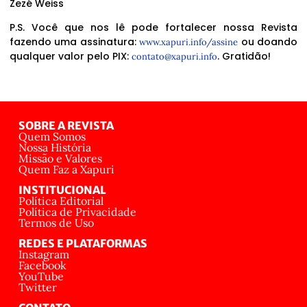
Zezé Weiss
P.S. Você que nos lê pode fortalecer nossa Revista
fazendo uma assinatura:
ou doando
www.xapuri.info/assine
qualquer valor pelo PIX:
. Gratidão!
contato@xapuri.info
SOBRE A REVISTA
Quem Somos
Nossa História
Missão e Valores
Quem Faz a Xapuri
INSTITUCIONAL
Política Editorial
Política de Privacidade
Termos de Uso
REDES E PLATAFORMAS
Instagram
Facebook
YouTube
Twitter