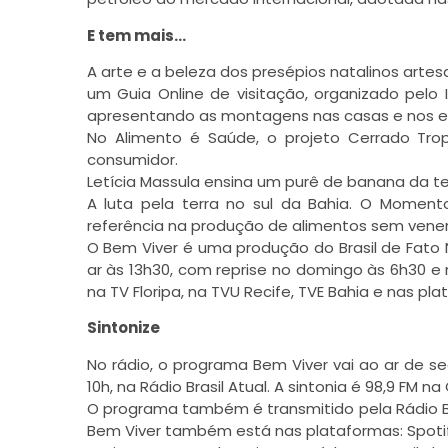
E tem mais…
A arte e a beleza dos presépios natalinos arte
um Guia Online de visitação, organizado pelo I
apresentando as montagens nas casas e nos e
No Alimento é Saúde, o projeto Cerrado Tro
consumidor.
Letícia Massula ensina um purê de banana da 
A luta pela terra no sul da Bahia. O Mome
referência na produção de alimentos sem vene
O
Bem Viver
é uma produção do Brasil de Fato 
ar às 13h30, com reprise no domingo às 6h30 e 
na TV Floripa, na TVU Recife, TVE Bahia e nas pl
Sintonize
No rádio, o programa Bem Viver vai ao ar de se
10h, na Rádio Brasil Atual. A sintonia é 98,9 FM 
O programa também é transmitido pela Rádio Bra
Bem Viver também está nas plataformas: Spotif