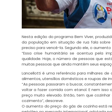
Nesta edição do programa Bem Viver, produzido p
da população em situação de rua fala sobre
preciso para vencê-la. Segundo ele, o aumento d
“Essa crise humanitária se acentua pela i
qualidade. Hoje, o número de pessoas que est
muitas pessoas que ainda mantêm seus espaços 
Lancellotti é uma referência para milhares
alimentos, utensílios domésticos e roupas de in
“As pessoas passaram a buscar, constantemente,
voltar a fazer comida com etanol. E nem isso 
preço muito elevado. Então, tem que cozinhar
cozimento”, descreve.
O aumento do preço do gás de cozinha está re
petróleo ao mercado internacional, adotada na