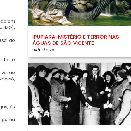
stão em
ha-MG),
IPUPIARA: MISTÉRIO E TERROR NAS
mesa do
ÁGUAS DE SÃO VICENTE
04/08/2026
ocha é
 vai ao
Maceió,
gos, às
rograma