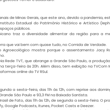
sanais de Minas Gerais, que este ano, devido a pandemia, e
nstituto Estadual do Patrimônio Histórico e Artístico (Iep
spaços públicos.
picano traz a diversidade alimentar da região para a 
terra que vai bem com quase tudo, no Comida de Verdade.
nto Agroecológico mostra porque o assentamento Jacy R
no.
Na Rede TVT, que abrange a Grande São Paulo, a produção
na terça-feira às 20h. Além disso, tem exibição na TVCom 
ataformas online da TV RSul.
gunda a sexta-feira, das 11h às 12h, com reprise aos domin
na Grande São Paulo e 93,3 FM na Baixada Santista.
sil de Fato, das 11h às 12h, de segunda a sexta-feira. O p
y, Google Podcasts, Itunes, Pocket Casts e Deezer.