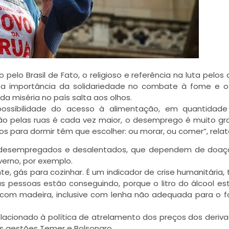
elo Brasil de Fato, o religioso e referência na luta pelos d
 a importância da solidariedade no combate à fome e 
a miséria no país salta aos olhos.
mpossibilidade do acesso à alimentação, em quantidad
ão pelas ruas é cada vez maior, o desemprego é muito gr
para dormir têm que escolher: ou morar, ou comer”, relat
 de desempregados e desalentados, que dependem de doa
verno, por exemplo.
 gás para cozinhar. É um indicador de crise humanitária, 
as pessoas estão conseguindo, porque o litro do álcool e
 com madeira, inclusive com lenha não adequada para o 
lacionado à política de atrelamento dos preços dos deriv
s gestões Temer e Bolsonaro.