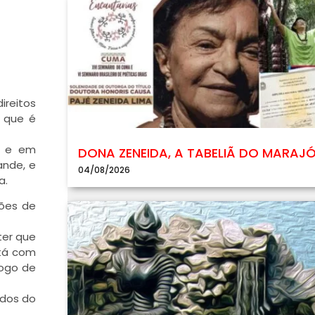
ireitos
o que é
e e em
DONA ZENEIDA, A TABELIÃ DO MARAJ
ande, e
04/08/2026
a.
ções de
ter que
stá com
fogo de
ados do