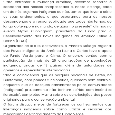
“Para enfrentar a mudança climática, devemos recorrer à
sabedoria dos nossos antepassados e, nesse esforço, cada
um de nós, sejamos indígenas ou não, temos que levar a sério
os seus ensinamentos, o que esperamos para os nossos
descendentes e a responsabilidade que todos nós temos, ao
longo do tempo e no mundo, de atuar no presente”, afirmou no
evento Myrna Cunningham, presidenta do Fundo para o
Desenvolvimento dos Povos Indígenas da América Latina e
Caribe (FILAC).
Organizado de 18 a 20 de fevereiro, o Primeiro Diálogo Regional
dos Povos Indígenas da América Latina e Caribe teve o apoio
do Fundo Verde para o Clima. O encontro contou com a
participação de mais de 25 organizações de populações
indígenas, vindas de 18 países, além de autoridades de
governos e especialistas internacionais.
“Não é coincidência que os parques nacionais de Petén, na
Guatemala, com poucos funcionários, queimem sem controle,
enquanto que os bosques administrados pelas comunidades
(indígenas) praticamente não tenham sofrido com incêndios
florestais”, completou Myrna sobre as contribuições dos povos
originários para a conservação ambiental.
O fórum discutiu meios de fortalecer os conhecimentos das
lideranças indígenas sobre como utilizar e recorrer aos
mecanismos de financiamento do Fundo Verde.