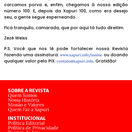
carcamos porva e, enfim, chegamos à nossa edição
número 100. E, depois da Xapuri 100, como era desejo
seu, a gente segue esperneando.
Fica tranquilo, camarada, que por aqui tá tudo direitim.
Zezé Weiss
P.S. Você que nos lê pode fortalecer nossa Revista
fazendo uma assinatura:
ou doando
www.xapuri.info/assine
qualquer valor pelo PIX:
. Gratidão!
contato@xapuri.info
SOBRE A REVISTA
Quem Somos
Nossa História
Missão e Valores
Quem Faz a Xapuri
INSTITUCIONAL
Política Editorial
Política de Privacidade