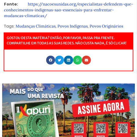
Fonte:
https://nacoesunidas.org/especialistas-defendem-que-
conhecimentos-indigenas-sao-essenciais-para-enfrentar-
mudancas-climaticas/
Tags:
,
,
Mudanças Climáticas
Povos Indígenas
Povos Originários
GOSTOU DESTA MATÉRIA? ENTÃO, POR FAVOR, PASSA PRA FRENTE.
COMPARTILHE EM TODAS AS SUAS REDES. NÃO CUSTA NADA, É SÓ CLICAR!