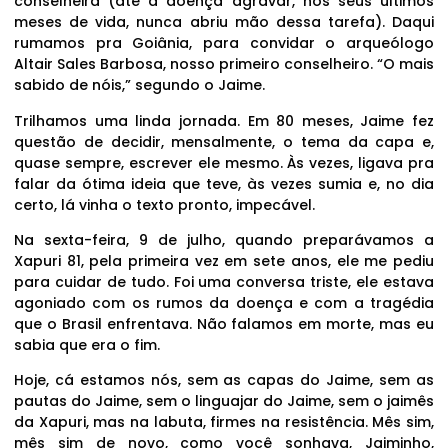
conselheira (até a doença agravar, nos seus últimos
meses de vida, nunca abriu mão dessa tarefa). Daqui
rumamos pra Goiânia, para convidar o arqueólogo
Altair Sales Barbosa, nosso primeiro conselheiro. “O mais
sabido de nóis,” segundo o Jaime.
Trilhamos uma linda jornada. Em 80 meses, Jaime fez
questão de decidir, mensalmente, o tema da capa e,
quase sempre, escrever ele mesmo. Às vezes, ligava pra
falar da ótima ideia que teve, às vezes sumia e, no dia
certo, lá vinha o texto pronto, impecável.
Na sexta-feira, 9 de julho, quando preparávamos a
Xapuri 81, pela primeira vez em sete anos, ele me pediu
para cuidar de tudo. Foi uma conversa triste, ele estava
agoniado com os rumos da doença e com a tragédia
que o Brasil enfrentava. Não falamos em morte, mas eu
sabia que era o fim.
Hoje, cá estamos nós, sem as capas do Jaime, sem as
pautas do Jaime, sem o linguajar do Jaime, sem o jaimês
da Xapuri, mas na labuta, firmes na resistência. Mês sim,
mês sim de novo, como você sonhava, Jaiminho,