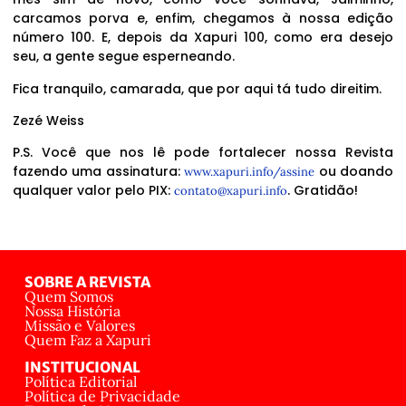
carcamos porva e, enfim, chegamos à nossa edição
número 100. E, depois da Xapuri 100, como era desejo
seu, a gente segue esperneando.
Fica tranquilo, camarada, que por aqui tá tudo direitim.
Zezé Weiss
P.S. Você que nos lê pode fortalecer nossa Revista
fazendo uma assinatura:
ou doando
www.xapuri.info/assine
qualquer valor pelo PIX:
. Gratidão!
contato@xapuri.info
SOBRE A REVISTA
Quem Somos
Nossa História
Missão e Valores
Quem Faz a Xapuri
INSTITUCIONAL
Política Editorial
Política de Privacidade