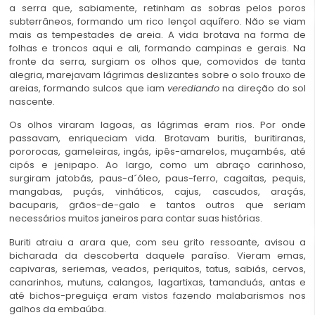
a serra que, sabiamente, retinham as sobras pelos poros
subterrâneos, formando um rico lençol aquífero. Não se viam
mais as tempestades de areia. A vida brotava na forma de
folhas e troncos aqui e ali, formando campinas e gerais. Na
fronte da serra, surgiam os olhos que, comovidos de tanta
alegria, marejavam lágrimas deslizantes sobre o solo frouxo de
areias, formando sulcos que iam
verediando
na direção do sol
nascente.
Os olhos viraram lagoas, as lágrimas eram rios. Por onde
passavam, enriqueciam vida. Brotavam buritis, buritiranas,
pororocas, gameleiras, ingás, ipês-amarelos, muçambés, até
cipós e jenipapo. Ao largo, como um abraço carinhoso,
surgiram jatobás, paus-d´óleo, paus-ferro, cagaitas, pequis,
mangabas, puçás, vinháticos, cajus, cascudos, araçás,
bacuparis, grãos-de-galo e tantos outros que seriam
necessários muitos janeiros para contar suas histórias.
Buriti atraiu a arara que, com seu grito ressoante, avisou a
bicharada da descoberta daquele paraíso. Vieram emas,
capivaras, seriemas, veados, periquitos, tatus, sabiás, cervos,
canarinhos, mutuns, calangos, lagartixas, tamanduás, antas e
até bichos-preguiça eram vistos fazendo malabarismos nos
galhos da embaúba.