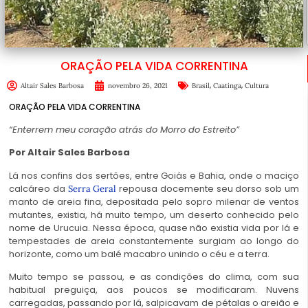
ORAÇÃO PELA VIDA CORRENTINA
,
,
Altair Sales Barbosa
novembro 26, 2021
Brasil
Caatinga
Cultura
ORAÇÃO PELA VIDA CORRENTINA
“Enterrem meu coração atrás do Morro do Estreito”
Por Altair Sales Barbosa
Lá nos confins dos sertões, entre Goiás e Bahia, onde o maciço
calcáreo da
repousa docemente seu dorso sob um
Serra Geral
manto de areia fina, depositada pelo sopro milenar de ventos
mutantes, existia, há muito tempo, um deserto conhecido pelo
nome de Urucuia. Nessa época, quase não existia vida por lá e
tempestades de areia constantemente surgiam ao longo do
horizonte, como um balé macabro unindo o céu e a terra.
Muito tempo se passou, e as condições do clima, com sua
habitual preguiça, aos poucos se modificaram. Nuvens
carregadas, passando por lá, salpicavam de pétalas o areião e