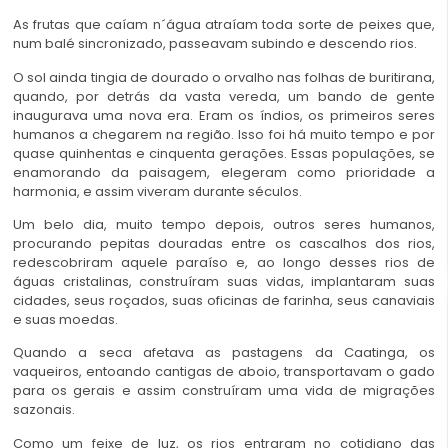
As frutas que caíam n´água atraíam toda sorte de peixes que,
num balé sincronizado, passeavam subindo e descendo rios.
O sol ainda tingia de dourado o orvalho nas folhas de buritirana,
quando, por detrás da vasta vereda, um bando de gente
inaugurava uma nova era. Eram os índios, os primeiros seres
humanos a chegarem na região. Isso foi há muito tempo e por
quase quinhentas e cinquenta gerações. Essas populações, se
enamorando da paisagem, elegeram como prioridade a
harmonia, e assim viveram durante séculos.
Um belo dia, muito tempo depois, outros seres humanos,
procurando pepitas douradas entre os cascalhos dos rios,
redescobriram aquele paraíso e, ao longo desses rios de
águas cristalinas, construíram suas vidas, implantaram suas
cidades, seus roçados, suas oficinas de farinha, seus canaviais
e suas moedas.
Quando a seca afetava as pastagens da Caatinga, os
vaqueiros, entoando cantigas de aboio, transportavam o gado
para os gerais e assim construíram uma vida de migrações
sazonais.
Como um feixe de luz, os rios entraram no cotidiano das