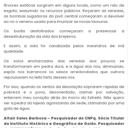
Árvores exóticas surgiram em alguns locais, como um ralo de
esgoto, exaurindo os recursos públicos. Roçaram as veredas,
as bombas sugadoras do pivô central começaram a devolver
ao rio o veneno usado para imunizar as novas lavouras.
Os buritis desfolhados começaram a presenciar a
desestruturação da vida dos brejeiros.
E assim, a vida foi canalizada pelos meandros de má
qualidade.
Os solos encharcados das veredas aos poucos se
transformaram em pedra dura, e a água dos rios, diminuindo,
expôs nos barrancos os seixos arredondados que outrora
repousavam no leito farto desses rios.
Por isso, quando os ventos da desolação soprarem rajadas de
pobreza e o povo, desorientado, clamar por salvação,
enterrem meu coração atrás do morro do Estreito. Não quero
ver a pedra do lajedo agonizando de sede, clamando por uma
gota de água.
Altair Sales Barbosa –
Pesquisador
do CNPq. Sócio Titular
do Instituto Histórico e Geográfico de Goiás. Pesquisador