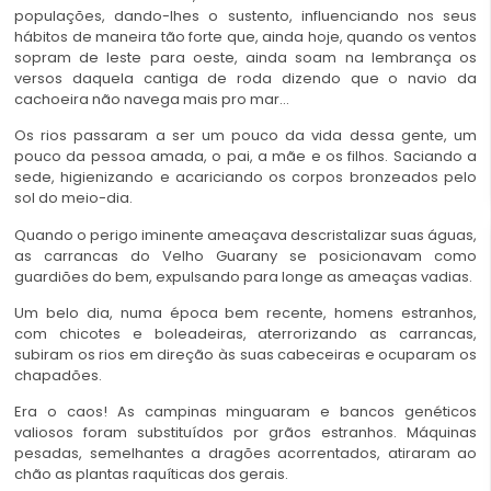
populações, dando-lhes o sustento, influenciando nos seus
hábitos de maneira tão forte que, ainda hoje, quando os ventos
sopram de leste para oeste, ainda soam na lembrança os
versos daquela cantiga de roda dizendo que o navio da
cachoeira não navega mais pro mar…
Os rios passaram a ser um pouco da vida dessa gente, um
pouco da pessoa amada, o pai, a mãe e os filhos. Saciando a
sede, higienizando e acariciando os corpos bronzeados pelo
sol do meio-dia.
Quando o perigo iminente ameaçava descristalizar suas águas,
as carrancas do Velho Guarany se posicionavam como
guardiões do bem, expulsando para longe as ameaças vadias.
Um belo dia, numa época bem recente, homens estranhos,
com chicotes e boleadeiras, aterrorizando as carrancas,
subiram os rios em direção às suas cabeceiras e ocuparam os
chapadões.
Era o caos! As campinas minguaram e bancos genéticos
valiosos foram substituídos por grãos estranhos. Máquinas
pesadas, semelhantes a dragões acorrentados, atiraram ao
chão as plantas raquíticas dos gerais.