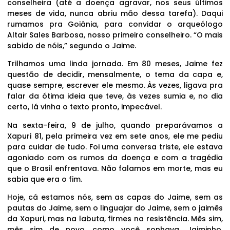
conselheira (até a doença agravar, nos seus últimos
meses de vida, nunca abriu mão dessa tarefa). Daqui
rumamos pra Goiânia, para convidar o arqueólogo
Altair Sales Barbosa, nosso primeiro conselheiro. “O mais
sabido de nóis,” segundo o Jaime.
Trilhamos uma linda jornada. Em 80 meses, Jaime fez
questão de decidir, mensalmente, o tema da capa e,
quase sempre, escrever ele mesmo. Às vezes, ligava pra
falar da ótima ideia que teve, às vezes sumia e, no dia
certo, lá vinha o texto pronto, impecável.
Na sexta-feira, 9 de julho, quando preparávamos a
Xapuri 81, pela primeira vez em sete anos, ele me pediu
para cuidar de tudo. Foi uma conversa triste, ele estava
agoniado com os rumos da doença e com a tragédia
que o Brasil enfrentava. Não falamos em morte, mas eu
sabia que era o fim.
Hoje, cá estamos nós, sem as capas do Jaime, sem as
pautas do Jaime, sem o linguajar do Jaime, sem o jaimês
da Xapuri, mas na labuta, firmes na resistência. Mês sim,
mês sim de novo, como você sonhava, Jaiminho,