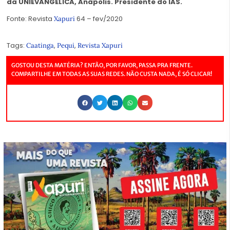
da UNIEVANGÉLICA, Anápolis. Presidente do IAS.
Fonte: Revista
64 – fev/2020
Xapuri
Tags:
,
,
Caatinga
Pequi
Revista Xapuri
GOSTOU DESTA MATÉRIA? ENTÃO, POR FAVOR, PASSA PRA FRENTE.
COMPARTILHE EM TODAS AS SUAS REDES. NÃO CUSTA NADA, É SÓ CLICAR!