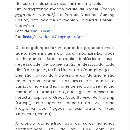
descubra mais sobre esses animais incríveis.
Um orangotango macho adulto de Bornéu
(Pongo
pygmaeus wurmbii)
no Parque Nacional Gunung
Palung, província de Kalimantan Ocidental, Bornéu,
Indonésia.
Foto de
Tim Lamán
Por
Redação National Geographic Brasil
Os orangotangos fazem parte dos grandes símios,
que também incluem gorilas, chimpanzés, bonobos
e humanos. São animais fantásticos, cuja
necessidade de conservação é destacada todo
dia 19 de agosto, no Dia Mundial do Orangotango.
Eles são nativos da Indonésia e da Malásia e são
encontrados apenas nas ilhas de Bornéu e
Sumatra, na Ásia. Seu nome deriva da frase malaia
e indonésia “orang hutan”, que significa “pessoa da
floresta”, explica a Great Apes Survival Partnership
(Grasp), uma agência lançada em 2001 pelo
Programa das Nações Unidas para o Meio
Ambiente (Pnuma).
A ciência demonstrou que os seres humanos
compartilham 97% de seu DNA com os