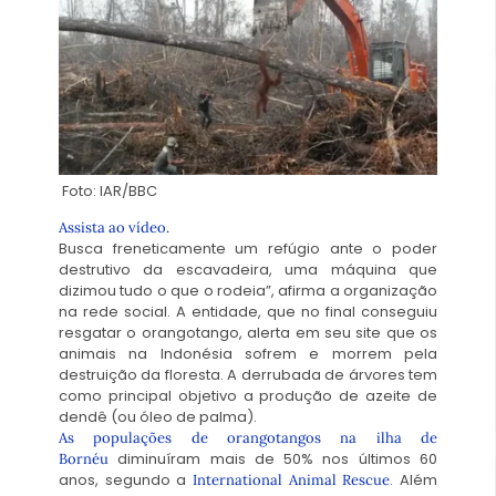
Foto: IAR/BBC
Assista ao vídeo.
Busca freneticamente um refúgio ante o poder
destrutivo da escavadeira, uma máquina que
dizimou tudo o que o rodeia”, afirma a organização
na rede social. A entidade, que no final conseguiu
resgatar o orangotango, alerta em seu site que os
animais na Indonésia sofrem e morrem pela
destruição da floresta. A derrubada de árvores tem
como principal objetivo a produção de azeite de
dendê (ou óleo de palma).
As populações de orangotangos na ilha de
diminuíram mais de 50% nos últimos 60
Bornéu
anos, segundo a
. Além
International Animal Rescue