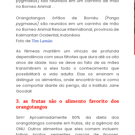
Orangotangos órfãos de Bornéu
(Pongo
pygmaeus)
são reunidos em um carrinho de mão
no Borneo Animal Rescue International, província de
Kalimantan Ocidental, Indonésia.
Foto de
Tim Lamán
As fêmeas mantêm um vínculo de profunda
dependência com seus filhotes que dura até os oito
anos de idade. Isso se deve ao fato de as mães
transmitirem a eles todo o conhecimento que
possibilitará a vida adulta. Elas os ensinam a
distinguir os alimentos, onde encontrá-los e como
se comportar diante do perigo, diz o Instituto Jane
Goodall.
3. as frutas são o alimento favorito dos
orangotangos
Sim! Aproximadamente 60% da dieta dos
orangotangos consiste em frutas, diz a agência da
ONU. Outros alimentos que eles comem incluem:
folhas, brotos, sementes, cascas de árvores,