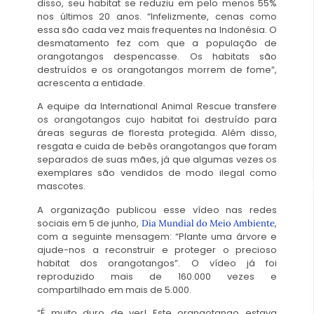
disso, seu habitat se reduziu em pelo menos 55%
nos últimos 20 anos. “Infelizmente, cenas como
essa são cada vez mais frequentes na Indonésia. O
desmatamento fez com que a população de
orangotangos despencasse. Os habitats são
destruídos e os orangotangos morrem de fome”,
acrescenta a entidade.
A equipe da International Animal Rescue transfere
os orangotangos cujo habitat foi destruído para
áreas seguras de floresta protegida. Além disso,
resgata e cuida de bebês orangotangos que foram
separados de suas mães, já que algumas vezes os
exemplares são vendidos de modo ilegal como
mascotes.
A organização publicou esse vídeo nas redes
sociais em 5 de junho,
,
Dia Mundial do Meio Ambiente
com a seguinte mensagem: “Plante uma árvore e
ajude-nos a reconstruir e proteger o precioso
habitat dos orangotangos”. O vídeo já foi
reproduzido mais de 160.000 vezes e
compartilhado em mais de 5.000.
“É muito duro de ver! Este orangotango estava