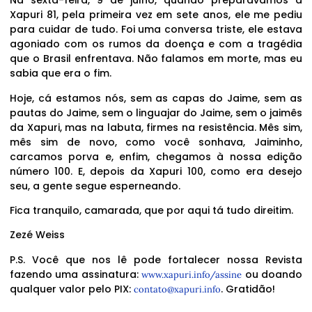
Na sexta-feira, 9 de julho, quando preparávamos a
Xapuri 81, pela primeira vez em sete anos, ele me pediu
para cuidar de tudo. Foi uma conversa triste, ele estava
agoniado com os rumos da doença e com a tragédia
que o Brasil enfrentava. Não falamos em morte, mas eu
sabia que era o fim.
Hoje, cá estamos nós, sem as capas do Jaime, sem as
pautas do Jaime, sem o linguajar do Jaime, sem o jaimês
da Xapuri, mas na labuta, firmes na resistência. Mês sim,
mês sim de novo, como você sonhava, Jaiminho,
carcamos porva e, enfim, chegamos à nossa edição
número 100. E, depois da Xapuri 100, como era desejo
seu, a gente segue esperneando.
Fica tranquilo, camarada, que por aqui tá tudo direitim.
Zezé Weiss
P.S. Você que nos lê pode fortalecer nossa Revista
fazendo uma assinatura:
ou doando
www.xapuri.info/assine
qualquer valor pelo PIX:
. Gratidão!
contato@xapuri.info