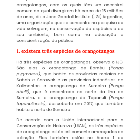
orangotangos, com os quais têm um ancestral
comum do qual divergiram há cerca de 15 milhões
de anos, diz o Jane Goodall Institute (JGI) Argentina,
uma organização que se concentra na pesquisa da
vida selvagem, na conservação de espécies e de
seu ambiente, bem como na educação e
conscientização do público.
1. existem três espécies de orangotangos
Há três espécies de orangotangos, observa o IJG.
São elas: o orangotango de Bornéu
(Pongo
pygmaeus)
, que habita as províncias malaias de
Sabah e Sarawak e as províncias indonésias de
Kalimantan; o orangotango de Sumatra
(Pongo
abelii)
, que é encontrado no norte da Ilha de
Sumatra; e o orangotango de Tapanuli
(Pongo
tapanuliensis)
, descoberto em 2017, que também
habita o norte de Sumatra.
De acordo com a União Internacional para a
Conservação da Natureza (UICN), as três espécies
de orangotango estão criticamente ameaçadas de
extinção. Elas também estão no Anexo 1 da