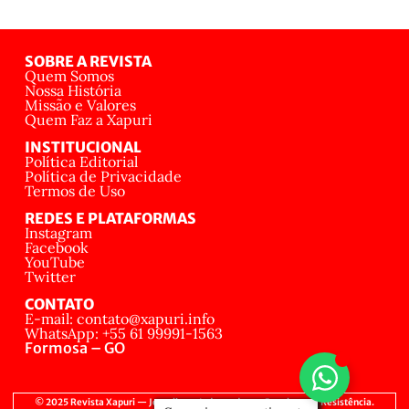
SOBRE A REVISTA
Quem Somos
Nossa História
Missão e Valores
Quem Faz a Xapuri
INSTITUCIONAL
Política Editorial
Política de Privacidade
Termos de Uso
REDES E PLATAFORMAS
Instagram
Facebook
YouTube
Twitter
CONTATO
E-mail: contato@xapuri.info
WhatsApp: +55 61 99991-1563
Formosa – GO
© 2025 Revista Xapuri — Jornalismo Independente, Popular e de Resistência.