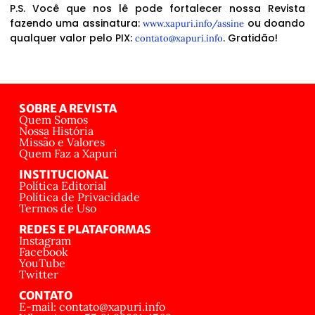
P.S. Você que nos lê pode fortalecer nossa Revista
fazendo uma assinatura:
ou doando
www.xapuri.info/assine
qualquer valor pelo PIX:
. Gratidão!
contato@xapuri.info
SOBRE A REVISTA
Quem Somos
Nossa História
Missão e Valores
Quem Faz a Xapuri
INSTITUCIONAL
Política Editorial
Política de Privacidade
Termos de Uso
REDES E PLATAFORMAS
Instagram
Facebook
YouTube
Twitter
CONTATO
E-mail: contato@xapuri.info