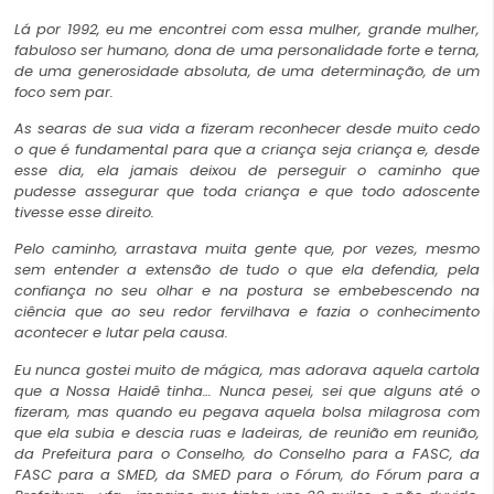
Lá por 1992, eu me encontrei com essa mulher, grande mulher,
fabuloso ser humano, dona de uma personalidade forte e terna,
de uma generosidade absoluta, de uma determinação, de um
foco sem par.
As searas de sua vida a fizeram reconhecer desde muito cedo
o que é fundamental para que a criança seja criança e, desde
esse dia, ela jamais deixou de perseguir o caminho que
pudesse assegurar que toda criança e que todo adoscente
tivesse esse direito.
Pelo caminho, arrastava muita gente que, por vezes, mesmo
sem entender a extensão de tudo o que ela defendia, pela
confiança no seu olhar e na postura se embebescendo na
ciência que ao seu redor fervilhava e fazia o conhecimento
acontecer e lutar pela causa.
Eu nunca gostei muito de mágica, mas adorava aquela cartola
que a Nossa Haidê tinha… Nunca pesei, sei que alguns até o
fizeram, mas quando eu pegava aquela bolsa milagrosa com
que ela subia e descia ruas e ladeiras, de reunião em reunião,
da Prefeitura para o Conselho, do Conselho para a FASC, da
FASC para a SMED, da SMED para o Fórum, do Fórum para a