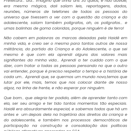
Prefeitura… ufa… imagino que tinha uns 30 quilos, e não duvide,
era mesmo mágica, dali saíam leis, reportagens, dados,
reuniões, números de telefones de todas as pessoas do
universo que tivessem a ver com a questão da criança e do
adolescente, saíam também polígrafos, ah, os polígrafos… e
umas balinhas de goma coloridas, porque ninguém é de ferro!
Não cabem em palavras as marcas deixadas pela Haidê em
minha vida, e creio ser o mesmo para tantos outros de nossa
militância, do partido da Criança e do Adolescente, o que sei
mesmo é que com ela aprendi alguns dos valores mais
signifiantes da minha vida… Aprendi a ter cuiddo com o que
dzer, com tratar a todas as pessoas pensando no que o outro
vai entender, porque é preciso respeitar o tempo e a história de
cada um… Aprendi que, se quermos um mundo novo,temos que
lutar por ele, mais, temos que nos colocar diante de nosso
algoz, na linha de frente, e não esperar por ninguém.
Que bom… que alegria ter podido, além de aprender tanto com
ela, ser seu amigo e ter tido tantos momentos tão especiais.
Haidê era absurdamente especial, e sabemos todos que há um
antes e um depois dela na trajetória dos direitos da criança e
do adolescente, e também nos processos democráticos de
participação na construção e consolidação das políticas