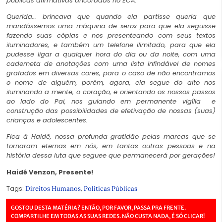
públicas afirmativas ancoradas no ECA.
Querida… brincava que quando ela partisse queria que
mandássemos uma máquina de xerox para que ela seguisse
fazendo suas cópias e nos presenteando com seus textos
iluminadores, e também um telefone ilimitado, para que ela
pudesse ligar a qualquer hora do dia ou da noite, com uma
caderneta de anotações com uma lista infindável de nomes
grafados em diversas cores, para o caso de não encontramos
o nome de alguém, porém, agora, ela segue do alto nos
iluminando a mente, o coração, e orientando os nossos passos
ao lado do Pai, nos guiando em permanente vigília e
construção das possíbilidades de efetivação de nossas (suas)
crianças e adolescentes.
Fica à Haidê, nossa profunda gratidão pelas marcas que se
tornaram eternas em nós, em tantas outras pessoas e na
história dessa luta que seguee que permanecerá por gerações!
Haidê Venzon, Presente!
Tags:
,
Direitos Humanos
Políticas Públicas
GOSTOU DESTA MATÉRIA? ENTÃO, POR FAVOR, PASSA PRA FRENTE.
COMPARTILHE EM TODAS AS SUAS REDES. NÃO CUSTA NADA, É SÓ CLICAR!