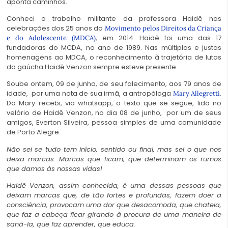
aponta caminhos.
Conheci o trabalho militante da professora Haidê nas
celebrações dos 25 anos do
Movimento pelos Direitos da Criança
, em 2014. Haidê foi uma das 17
e do Adolescente (MDCA)
fundadoras do MCDA, no ano de 1989. Nas múltiplas e justas
homenagens ao MDCA, o reconhecimento à trajetória de lutas
da gaúcha Haidê Venzon sempre esteve presente.
Soube ontem, 09 de junho, de seu falecimento, aos 79 anos de
idade, por uma nota de sua irmã, a antropóloga
.
Mary Allegretti
Da Mary recebi, via whatsapp, o texto que se segue, lido no
velório de Haidê Venzon, no dia 08 de junho, por um de seus
amigos, Everton Silveira, pessoa simples de uma comunidade
de Porto Alegre:
Não sei se tudo tem início, sentido ou final, mas sei o que nos
deixa marcas. Marcas que ficam, que determinam os rumos
que damos às nossas vidas!
Haidê Venzon, assim conhecida, é uma dessas pessoas que
deixam marcas que, de tão fortes e profundas, fazem doer a
consciência, provocam uma dor que desacomoda, que chateia,
que faz a cabeça ficar girando à procura de uma maneira de
saná-la, que faz aprender, que educa.