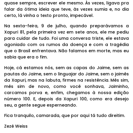
quase sempre, escrever ele mesmo. Às vezes, ligava pra
falar da ótima ideia que teve, às vezes sumia e, no dia
certo, lá vinha o texto pronto, impecável.
Na sexta-feira, 9 de julho, quando preparávamos a
Xapuri 81, pela primeira vez em sete anos, ele me pediu
para cuidar de tudo. Foi uma conversa triste, ele estava
agoniado com os rumos da doença e com a tragédia
que o Brasil enfrentava. Não falamos em morte, mas eu
sabia que era o fim.
Hoje, cá estamos nós, sem as capas do Jaime, sem as
pautas do Jaime, sem o linguajar do Jaime, sem o jaimês
da Xapuri, mas na labuta, firmes na resistência. Mês sim,
mês sim de novo, como você sonhava, Jaiminho,
carcamos porva e, enfim, chegamos à nossa edição
número 100. E, depois da Xapuri 100, como era desejo
seu, a gente segue esperneando.
Fica tranquilo, camarada, que por aqui tá tudo direitim.
Zezé Weiss