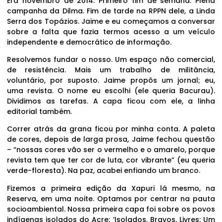
Era novembro de 2014. Primeiro fim de semana. Plena
campanha da Dilma. Fim de tarde na RPPN dele, a Linda
Serra dos Topázios. Jaime e eu começamos a conversar
sobre a falta que fazia termos acesso a um veículo
independente e democrático de informação.
Resolvemos fundar o nosso. Um espaço não comercial,
de resistência. Mais um trabalho de militância,
voluntário, por suposto. Jaime propôs um jornal; eu,
uma revista. O nome eu escolhi (ele queria Bacurau).
Dividimos as tarefas. A capa ficou com ele, a linha
editorial também.
Correr atrás da grana ficou por minha conta. A paleta
de cores, depois de larga prosa, Jaime fechou questão
– “nossas cores vão ser o vermelho e o amarelo, porque
revista tem que ter cor de luta, cor vibrante” (eu queria
verde-floresta). Na paz, acabei enfiando um branco.
Fizemos a primeira edição da Xapuri lá mesmo, na
Reserva, em uma noite. Optamos por centrar na pauta
socioambiental. Nossa primeira capa foi sobre os povos
indígenas isolados do Acre: ‘Isolados, Bravos, Livres: Um