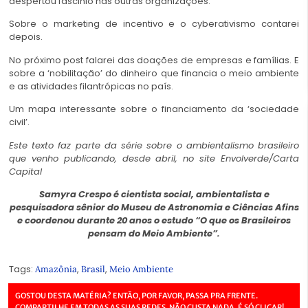
despertou fascinio nas outras organizações.
Sobre o marketing de incentivo e o cyberativismo contarei
depois.
No próximo post falarei das doações de empresas e famílias. E
sobre a ‘nobilitação’ do dinheiro que financia o meio ambiente
e as atividades filantrópicas no país.
Um mapa interessante sobre o financiamento da ‘sociedade
civil’.
Este texto faz parte da série sobre o ambientalismo brasileiro
que venho publicando, desde abril, no site Envolverde/Carta
Capital
Samyra Crespo é cientista social, ambientalista e
pesquisadora sênior do Museu de Astronomia e Ciências Afins
e coordenou durante 20 anos o estudo “O que os Brasileiros
pensam do Meio Ambiente”.
Tags:
,
,
Amazônia
Brasil
Meio Ambiente
GOSTOU DESTA MATÉRIA? ENTÃO, POR FAVOR, PASSA PRA FRENTE.
COMPARTILHE EM TODAS AS SUAS REDES. NÃO CUSTA NADA, É SÓ CLICAR!