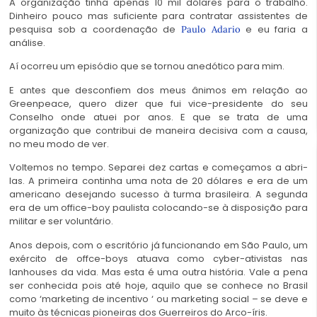
A organização tinha apenas 10 mil dólares para o trabalho.
Dinheiro pouco mas suficiente para contratar assistentes de
pesquisa sob a coordenação de
e eu faria a
Paulo Adario
análise.
Aí ocorreu um episódio que se tornou anedótico para mim.
E antes que desconfiem dos meus ânimos em relação ao
Greenpeace, quero dizer que fui vice-presidente do seu
Conselho onde atuei por anos. E que se trata de uma
organização que contribui de maneira decisiva com a causa,
no meu modo de ver.
Voltemos no tempo. Separei dez cartas e começamos a abri-
las. A primeira continha uma nota de 20 dólares e era de um
americano desejando sucesso à turma brasileira. A segunda
era de um office-boy paulista colocando-se à disposição para
militar e ser voluntário.
Anos depois, com o escritório já funcionando em São Paulo, um
exército de offce-boys atuava como cyber-ativistas nas
lanhouses da vida. Mas esta é uma outra história. Vale a pena
ser conhecida pois até hoje, aquilo que se conhece no Brasil
como ‘marketing de incentivo ‘ ou marketing social – se deve e
muito às técnicas pioneiras dos Guerreiros do Arco-íris.