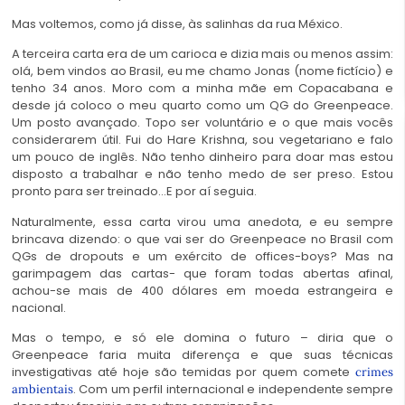
Mas voltemos, como já disse, às salinhas da rua México.
A terceira carta era de um carioca e dizia mais ou menos assim:
olá, bem vindos ao Brasil, eu me chamo Jonas (nome fictício) e
tenho 34 anos. Moro com a minha mãe em Copacabana e
desde já coloco o meu quarto como um QG do Greenpeace.
Um posto avançado. Topo ser voluntário e o que mais vocês
considerarem útil. Fui do Hare Krishna, sou vegetariano e falo
um pouco de inglês. Não tenho dinheiro para doar mas estou
disposto a trabalhar e não tenho medo de ser preso. Estou
pronto para ser treinado…E por aí seguia.
Naturalmente, essa carta virou uma anedota, e eu sempre
brincava dizendo: o que vai ser do Greenpeace no Brasil com
QGs de dropouts e um exército de offices-boys? Mas na
garimpagem das cartas- que foram todas abertas afinal,
achou-se mais de 400 dólares em moeda estrangeira e
nacional.
Mas o tempo, e só ele domina o futuro – diria que o
Greenpeace faria muita diferença e que suas técnicas
investigativas até hoje são temidas por quem comete
crimes
. Com um perfil internacional e independente sempre
ambientais