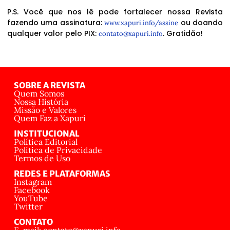
P.S. Você que nos lê pode fortalecer nossa Revista
fazendo uma assinatura:
ou doando
www.xapuri.info/assine
qualquer valor pelo PIX:
. Gratidão!
contato@xapuri.info
SOBRE A REVISTA
Quem Somos
Nossa História
Missão e Valores
Quem Faz a Xapuri
INSTITUCIONAL
Política Editorial
Política de Privacidade
Termos de Uso
REDES E PLATAFORMAS
Instagram
Facebook
YouTube
Twitter
CONTATO
E-mail: contato@xapuri.info