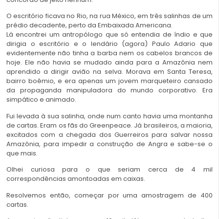
O escritório ficava no Rio, na rua México, em três salinhas de um
prédio decadente, perto da Embaixada Americana.
Lá encontrei um antropólogo que só entendia de índio e que
dirigia o escritório e o lendário (agora) Paulo Adario que
evidentemente não tinha a barba nem os cabelos brancos de
hoje. Ele não havia se mudado ainda para a Amazônia nem
aprendido a dirigir avião na selva. Morava em Santa Teresa,
bairro boêmio, e era apenas um jovem marqueteiro cansado
da propaganda manipuladora do mundo corporativo. Era
simpático e animado.
Fui levada à sua salinha, onde num canto havia uma montanha
de cartas. Eram os fãs do Greenpeace. Já brasileiros, a maioria,
excitados com a chegada dos Guerreiros para salvar nossa
Amazônia, para impedir a construção de Angra e sabe-se o
que mais.
Olhei curiosa para o que seriam cerca de 4 mil
correspondências amontoadas em caixas.
Resolvemos então, começar por uma amostragem de 400
cartas.