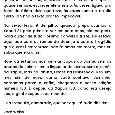
questão de decidir, mensalmente, o tema da capa e,
quase sempre, escrever ele mesmo. Às vezes, ligava pra
falar da ótima ideia que teve, às vezes sumia e, no dia
certo, lá vinha o texto pronto, impecável.
Na sexta-feira, 9 de julho, quando preparávamos a
Xapuri 81, pela primeira vez em sete anos, ele me pediu
para cuidar de tudo. Foi uma conversa triste, ele estava
agoniado com os rumos da doença e com a tragédia
que o Brasil enfrentava. Não falamos em morte, mas eu
sabia que era o fim.
Hoje, cá estamos nós, sem as capas do Jaime, sem as
pautas do Jaime, sem o linguajar do Jaime, sem o jaimês
da Xapuri, mas na labuta, firmes na resistência. Mês sim,
mês sim de novo, como você sonhava, Jaiminho,
carcamos porva e, enfim, chegamos à nossa edição
número 100. E, depois da Xapuri 100, como era desejo
seu, a gente segue esperneando.
Fica tranquilo, camarada, que por aqui tá tudo direitim.
Zezé Weiss