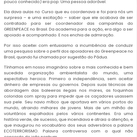
pouco conhecido) era pop. Uma pessoa adorável.
Ela dava aulas no Curso que eu coordenava e foi para nós um
surpresa – e uma excitação – saber que ele acabava de ser
contratado para ser coordenador das campanhas do
GREENPEACE no Brasil. Da academia para a ação, era algo a ser
apoiado e acompanhado. E nos enchia de admiração.
Por isso aceitei com entusiasmo a incumbência de conduzir
uma pesquisa sobre o perfil dos apoiadores do Greenpeace no
Brasil, quando fui chamada por sugestão do Pádua.
Tínhamos em nosso imaginário sobre a mais conhecida e bem
sucedida organização ambientalista do mundo, uma
expectativa heroica. Primeiro a independência, sem aceitar
dinheiro de empresas ou governos. Depois suas técnicas de
abordagem das baleeiras ilegais nos mares, as foquinhas
coloridas com spray para impedir que os caçadores usassem
sua pele. Seu navio mítico que aportava em vários portos do
mundo, atraindo milhares de jovens. Mais de um milhão de
voluntários espalhados pelos vários continentes. Era uma
história verde, de sucesso, que incendiava e atraia a atenção, e
que inaugurou no vocabulário dos seus adversários a palavra
ECOTERRORISMO. Palavra controversa com a qual não
concordo de jeito nenhum.