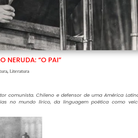
O NERUDA: “O PAI”
,
tura
Literatura
tor comunista. Chileno e defensor de uma América Latina
ssias no mundo lírico, da linguagem poética como veíc