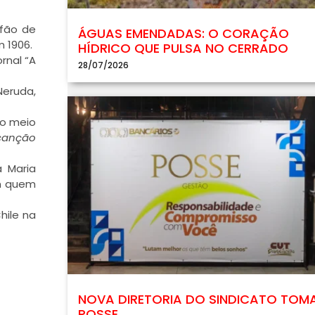
rfão de
ÁGUAS EMENDADAS: O CORAÇÃO
 1906.
HÍDRICO QUE PULSA NO CERRADO
rnal “A
28/07/2026
Neruda,
no meio
canção
a Maria
om quem
hile na
NOVA DIRETORIA DO SINDICATO TOM
POSSE