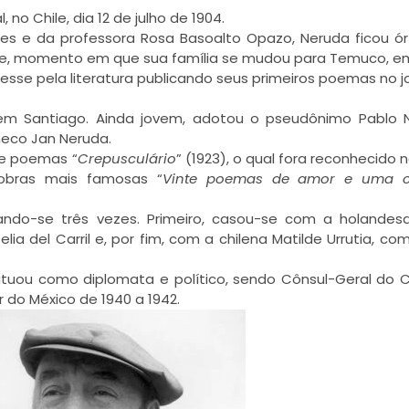
no Chile, dia 12 de julho de 1904.
les e da professora Rosa Basoalto Opazo, Neruda ficou ó
e, momento em que sua família se mudou para Temuco, em
esse pela literatura publicando seus primeiros poemas no jo
 em Santiago. Ainda jovem, adotou o pseudônimo Pablo 
checo Jan Neruda.
de poemas “
Crepusculário
” (1923), o qual fora reconhecido 
 obras mais famosas “
Vinte poemas de amor e uma 
ndo-se três vezes. Primeiro, casou-se com a holandes
ia del Carril e, por fim, com a chilena Matilde Urrutia, c
 atuou como diplomata e político, sendo Cônsul-Geral do C
 do México de 1940 a 1942.