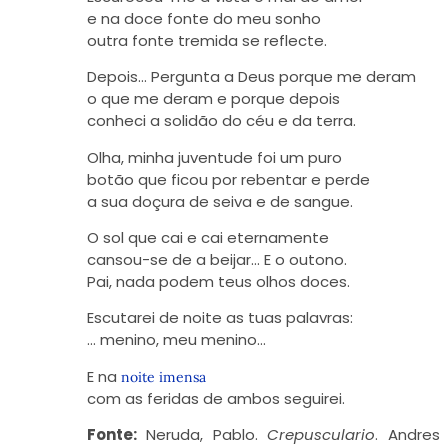
e na doce fonte do meu sonho
outra fonte tremida se reflecte.
Depois… Pergunta a Deus porque me deram
o que me deram e porque depois
conheci a solidão do céu e da terra.
Olha, minha juventude foi um puro
botão que ficou por rebentar e perde
a sua doçura de seiva e de sangue.
O sol que cai e cai eternamente
cansou-se de a beijar… E o outono.
Pai, nada podem teus olhos doces.
Escutarei de noite as tuas palavras:
… menino, meu menino…
E na
noite imensa
com as feridas de ambos seguirei.
Fonte:
Neruda, Pablo.
Crepusculario
. Andres 