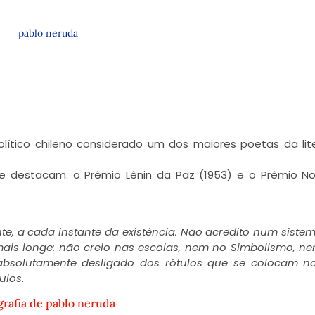
pablo neruda
olítico chileno considerado um dos maiores poetas da lit
se destacam: o Prêmio Lênin da Paz (1953) e o Prêmio N
te, a cada instante da existência. Não acredito num siste
 mais longe: não creio nas escolas, nem no Simbolismo, n
absolutamente desligado dos rótulos que se colocam n
ulos
.
grafia de pablo neruda