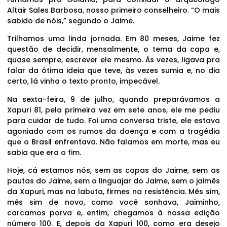
Altair Sales Barbosa, nosso primeiro conselheiro. “O mais
sabido de nóis,” segundo o Jaime.
Trilhamos uma linda jornada. Em 80 meses, Jaime fez
questão de decidir, mensalmente, o tema da capa e,
quase sempre, escrever ele mesmo. Às vezes, ligava pra
falar da ótima ideia que teve, às vezes sumia e, no dia
certo, lá vinha o texto pronto, impecável.
Na sexta-feira, 9 de julho, quando preparávamos a
Xapuri 81, pela primeira vez em sete anos, ele me pediu
para cuidar de tudo. Foi uma conversa triste, ele estava
agoniado com os rumos da doença e com a tragédia
que o Brasil enfrentava. Não falamos em morte, mas eu
sabia que era o fim.
Hoje, cá estamos nós, sem as capas do Jaime, sem as
pautas do Jaime, sem o linguajar do Jaime, sem o jaimês
da Xapuri, mas na labuta, firmes na resistência. Mês sim,
mês sim de novo, como você sonhava, Jaiminho,
carcamos porva e, enfim, chegamos à nossa edição
número 100. E, depois da Xapuri 100, como era desejo