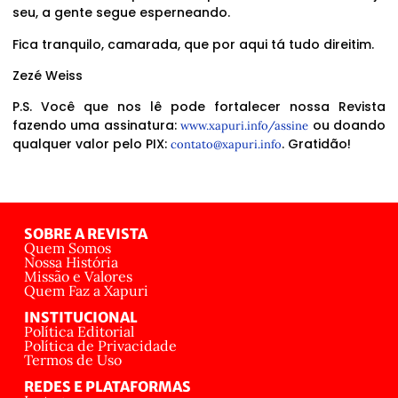
seu, a gente segue esperneando.
Fica tranquilo, camarada, que por aqui tá tudo direitim.
Zezé Weiss
P.S. Você que nos lê pode fortalecer nossa Revista
fazendo uma assinatura:
ou doando
www.xapuri.info/assine
qualquer valor pelo PIX:
. Gratidão!
contato@xapuri.info
SOBRE A REVISTA
Quem Somos
Nossa História
Missão e Valores
Quem Faz a Xapuri
INSTITUCIONAL
Política Editorial
Política de Privacidade
Termos de Uso
REDES E PLATAFORMAS