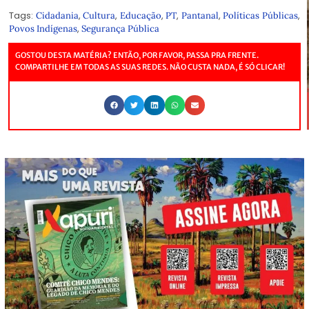
Tags:
,
,
,
,
,
,
Cidadania
Cultura
Educação
PT
Pantanal
Políticas Públicas
,
Povos Indígenas
Segurança Pública
GOSTOU DESTA MATÉRIA? ENTÃO, POR FAVOR, PASSA PRA FRENTE.
COMPARTILHE EM TODAS AS SUAS REDES. NÃO CUSTA NADA, É SÓ CLICAR!