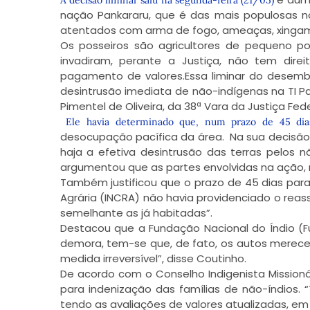
A decisão liminar saiu na segunda-feira (21/05)
nação Pankararu, que é das mais populosas n
atentados com arma de fogo, ameaças, xingamen
Os posseiros são agricultores de pequeno po
invadiram, perante a Justiça, não tem dire
pagamento de valores.Essa liminar do desem
desintrusão imediata de não-indígenas na TI Pa
Pimentel de Oliveira, da 38ª Vara da Justiça Fed
Ele havia determinado que, num prazo de 45 dia
desocupação pacífica da área. Na sua decisão,
haja a efetiva desintrusão das terras pelos 
argumentou que as partes envolvidas na ação,
Também justificou que o prazo de 45 dias para
Agrária (INCRA) não havia providenciado o rea
semelhante as já habitadas”.
Destacou que a Fundação Nacional do Índio (F
demora, tem-se que, de fato, os autos merece
medida irreversível”, disse Coutinho.
De acordo com o Conselho Indigenista Missionár
para indenização das famílias de não-índios. 
tendo as avaliações de valores atualizadas, em 2