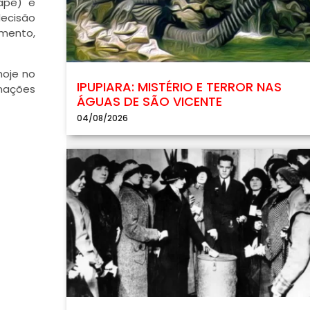
ape) e
decisão
mento,
hoje no
IPUPIARA: MISTÉRIO E TERROR NAS
 nações
ÁGUAS DE SÃO VICENTE
04/08/2026