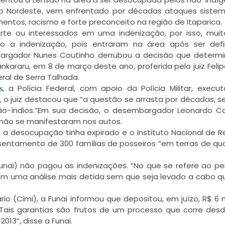
o Nordeste, vem enfrentado por décadas ataques sistem
tos, racismo e forte preconceito na região de Itaparica.
rte ou interessados em uma indenização, por isso, mui
ito a indenização, pois entraram na área após ser def
bargador Nunes Coutinho derrubou a decisão que determ
nkararu, em 8 de março deste ano, proferida pelo juiz Feli
eral de Serra Talhada.
, a Polícia Federal, com apoio da Polícia Militar, execu
s
 o juiz destacou que “a questão se arrasta por décadas, 
não-índios.”Em sua decisão, o desembargador Leonardo C
 não se manifestaram nos autos.
 a desocupação tinha expirado e o Instituto Nacional de 
ssentamento de 300 famílias de posseiros “em terras de qu
unai) não pagou as indenizações. “No que se refere ao pe
m uma análise mais detida sem que seja levado a cabo q
io (Cimi), a Funai informou que depositou, em juízo, R$ 6 
“Tais garantias são frutos de um processo que corre desd
013”, disse a Funai.