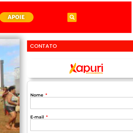
APOIE
CONTATO
Nome
E-mail