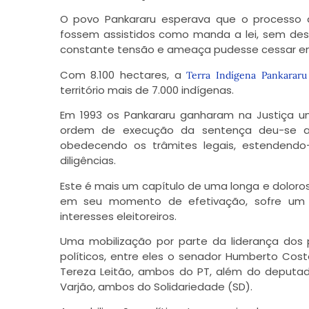
O povo Pankararu esperava que o processo d
fossem assistidos como manda a lei, sem desa
constante tensão e ameaça pudesse cessar ent
Com 8.100 hectares, a
Terra Indígena Pankararu
território mais de 7.000 indígenas.
Em 1993 os Pankararu ganharam na Justiça u
ordem de execução da sentença deu-se ap
obedecendo os trâmites legais, estendendo
diligências.
Este é mais um capítulo de uma longa e dolorosa
em seu momento de efetivação, sofre um 
interesses eleitoreiros.
Uma mobilização por parte da liderança dos p
políticos, entre eles o senador Humberto Cos
Tereza Leitão, ambos do PT, além do deputad
Varjão, ambos do Solidariedade (SD).