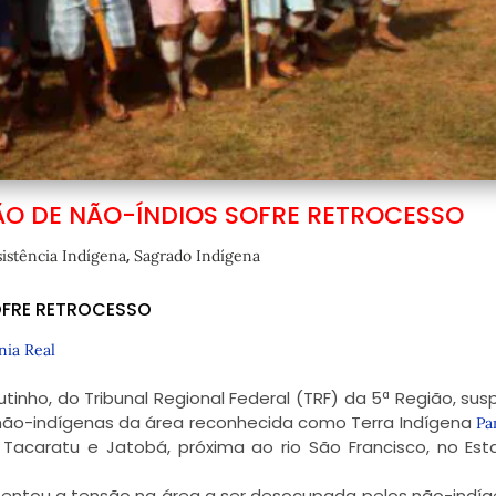
ÃO DE NÃO-ÍNDIOS SOFRE RETROCESSO
,
istência Indígena
Sagrado Indígena
OFRE RETROCESSO
ia Real
nho, do Tribunal Regional Federal (TRF) da 5ª Região, su
não-indígenas da área reconhecida como Terra Indígena
Pa
, Tacaratu e Jatobá, próxima ao rio São Francisco, no Es
ntou a tensão na área a ser desocupada pelos não-indíg