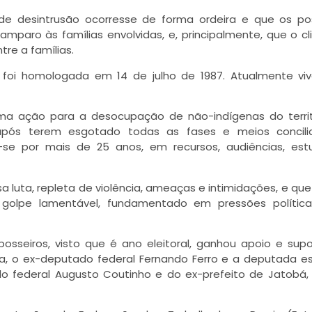
e desintrusão ocorresse de forma ordeira e que os po
mparo às famílias envolvidas, e, principalmente, que o c
re a famílias.
foi homologada em 14 de julho de 1987. Atualmente vi
ma ação para a desocupação de não-indígenas do territ
ós terem esgotado todas as fases e meios conciliat
-se por mais de 25 anos, em recursos, audiências, est
 luta, repleta de violência, ameaças e intimidações, e que
golpe lamentável, fundamentado em pressões polític
osseiros, visto que é ano eleitoral, ganhou apoio e sup
ta, o ex-deputado federal Fernando Ferro e a deputada e
o federal Augusto Coutinho e do ex-prefeito de Jatobá,