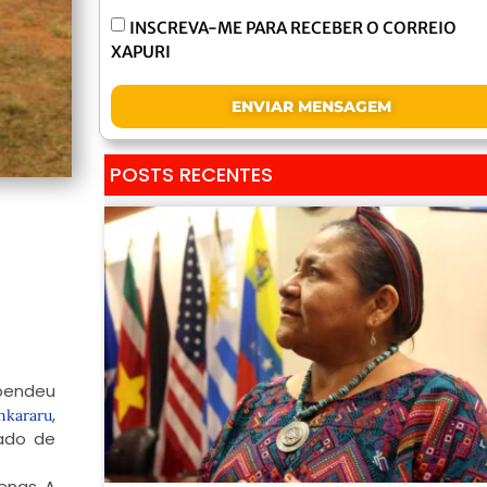
INSCREVA-ME PARA RECEBER O CORREIO
XAPURI
ENVIAR MENSAGEM
POSTS RECENTES
spendeu
,
nkararu
tado de
enas. A