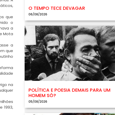
áticos,
O TEMPO TECE DEVAGAR
06/08/2026
tos que
inido o
inava a
pe Mota
tasse a
sem que
outinho
Reforma
alidade
rigo na
POLÍTICA E POESIA DEMAIS PARA UM
ualquer
HOMEM SÓ?
milhões
05/08/2026
e 1993,