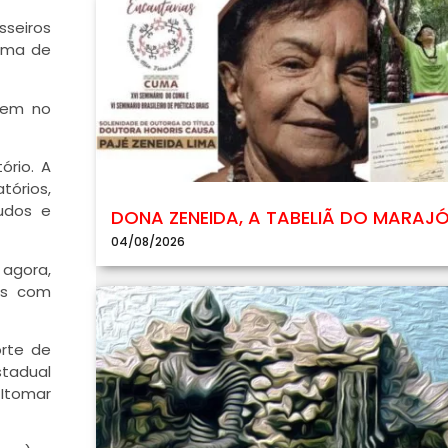
sseiros
lima de
vem no
ório. A
órios,
udos e
DONA ZENEIDA, A TABELIÃ DO MARAJ
04/08/2026
 agora,
as com
orte de
stadual
 Itomar