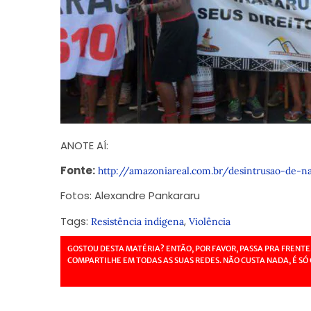
ANOTE AÍ:
Fonte:
http://amazoniareal.com.br/desintrusao-de-na
Fotos: Alexandre Pankararu
Tags:
,
Resistência indígena
Violência
GOSTOU DESTA MATÉRIA? ENTÃO, POR FAVOR, PASSA PRA FRENTE
COMPARTILHE EM TODAS AS SUAS REDES. NÃO CUSTA NADA, É SÓ 