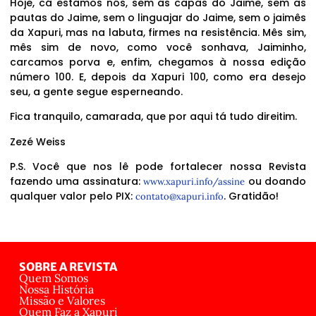
Hoje, cá estamos nós, sem as capas do Jaime, sem as
pautas do Jaime, sem o linguajar do Jaime, sem o jaimês
da Xapuri, mas na labuta, firmes na resistência. Mês sim,
mês sim de novo, como você sonhava, Jaiminho,
carcamos porva e, enfim, chegamos à nossa edição
número 100. E, depois da Xapuri 100, como era desejo
seu, a gente segue esperneando.
Fica tranquilo, camarada, que por aqui tá tudo direitim.
Zezé Weiss
P.S. Você que nos lê pode fortalecer nossa Revista
fazendo uma assinatura:
ou doando
www.xapuri.info/assine
qualquer valor pelo PIX:
. Gratidão!
contato@xapuri.info
SOBRE A REVISTA
Quem Somos
Nossa História
Missão e Valores
Quem Faz a Xapuri