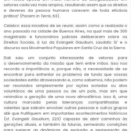
setores cada vez mais amplos, resultando assim que os direitos
e deveres da pessoa humana carecem de toda eficácia
prática” (
Pacem in Terris
, 63).
Celebro essa iniciativa de se reunir, assim como a realizada o
ano passado na cidade de Buenos Aires, na qual mais de 300
magistrado e funcionários judiciais deliberaram sobre os
Direitos Sociais, à luz da Evangelii Gaudium, Laudato Si’ e o
discurso aos Movimentos Populares em Santa Cruz de la Sierra.
Dali saiu um conjunto interessante de vetores para
o desenvolvimento da missão que tem entre mãos. Isso nos
recorda a importância e, porque não, a necessidade de se
encontrar para enfrentar os problema de fundo que vossas
sociedades estão atravessando e, como sabemos, não podem
ser resolvidos simplesmente por ações isoladas ou atos
voluntários de uma pessoa ou de um país, mas sim que
reivindica a geração de uma nova atmosférica; isso é, uma
cultura marcada pelas lideranças compartilhadas e
valentes que saibam envolver outras pessoas e outros grupos
até que frutifiquem em importantes acontecimentos históricos
(cf.
Evangelii Gaudium
, 223) capazes de abrir caminhos às
gerações atuais, e também às futuras, semeando condições
para superar as dinâmicas de exclusão e segregação de