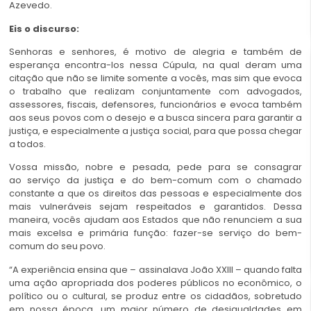
Azevedo.
Eis o discurso:
Senhoras e senhores, é motivo de alegria e também de
esperança encontra-los nessa Cúpula, na qual deram uma
citação que não se limite somente a vocês, mas sim que evoca
o trabalho que realizam conjuntamente com advogados,
assessores, fiscais, defensores, funcionários e evoca também
aos seus povos com o desejo e a busca sincera para garantir a
justiça, e especialmente a justiça social, para que possa chegar
a todos.
Vossa missão, nobre e pesada, pede para se consagrar
ao serviço da justiça e do bem-comum com o chamado
constante a que os direitos das pessoas e especialmente dos
mais vulneráveis sejam respeitados e garantidos. Dessa
maneira, vocês ajudam aos Estados que não renunciem a sua
mais excelsa e primária função: fazer-se serviço do bem-
comum do seu povo.
“A experiência ensina que – assinalava João XXIII – quando falta
uma ação apropriada dos poderes públicos no econômico, o
político ou o cultural, se produz entre os cidadãos, sobretudo
em nossa época, um maior número de desigualdades em