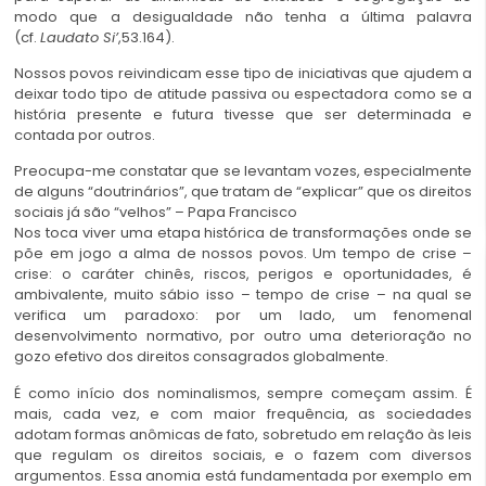
modo que a desigualdade não tenha a última palavra
(cf.
Laudato Si’
,53.164).
Nossos povos reivindicam esse tipo de iniciativas que ajudem a
deixar todo tipo de atitude passiva ou espectadora como se a
história presente e futura tivesse que ser determinada e
contada por outros.
Preocupa-me constatar que se levantam vozes, especialmente
de alguns “doutrinários”, que tratam de “explicar” que os direitos
sociais já são “velhos” – Papa Francisco
Nos toca viver uma etapa histórica de transformações onde se
põe em jogo a alma de nossos povos. Um tempo de crise –
crise: o caráter chinês, riscos, perigos e oportunidades, é
ambivalente, muito sábio isso – tempo de crise – na qual se
verifica um paradoxo: por um lado, um fenomenal
desenvolvimento normativo, por outro uma deterioração no
gozo efetivo dos direitos consagrados globalmente.
É como início dos nominalismos, sempre começam assim. É
mais, cada vez, e com maior frequência, as sociedades
adotam formas anômicas de fato, sobretudo em relação às leis
que regulam os direitos sociais, e o fazem com diversos
argumentos. Essa anomia está fundamentada por exemplo em