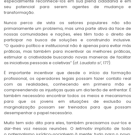
especialmente reconhecê-los em sua plena cidadania e em
seu potencial para serem agentes de mudança e
transformação.
Nunca perca de vista os setores populares não são
primariamente um problema, mas uma parte ativa da face de
nossas comunidades e nações, eles têm todo o direito de
participar na busca de soluções e construindo inclusive.
“O quadro político e institucional não é apenas para evitar más
práticas, mas também para incentivar as melhores práticas,
estimular a criatividade buscando novas maneiras de facilitar
as iniciativas pessoais e coletivas” (cf.
Laudato si’
, 177).
É importante incentivar que desde o início da formação
profissional, os operadores legais possam fazer contato real
com as realidades, conhecendo em primeira mão e
compreendendo as injustiças quais um dia terão de enfrentar. É
também necessário encontrar todos os meios e mecanismos
para que os jovens em situações de exclusão ou
marginalização possam ser treinados para que possam
desempenhar o papel necessário.
Muito tem sido dito para eles, também precisamos ouvi-los e
dar-lhes voz nessas reuniões. O
leitmotiv
implícito de todo
o paternalismo jurídico-socialvem à mente: tudo para o povo,