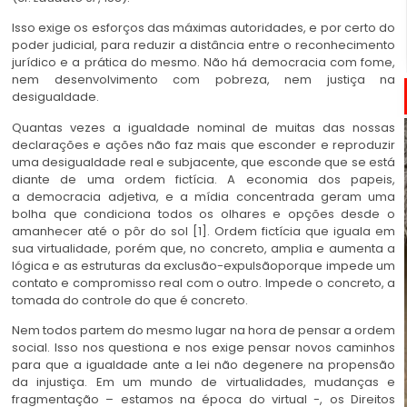
Isso exige os esforços das máximas autoridades, e por certo do
poder judicial, para reduzir a distância entre o reconhecimento
jurídico e a prática do mesmo. Não há democracia com fome,
nem desenvolvimento com pobreza, nem justiça na
desigualdade.
Quantas vezes a igualdade nominal de muitas das nossas
declarações e ações não faz mais que esconder e reproduzir
uma desigualdade real e subjacente, que esconde que se está
diante de uma ordem fictícia. A economia dos papeis,
a democracia adjetiva, e a mídia concentrada geram uma
bolha que condiciona todos os olhares e opções desde o
amanhecer até o pôr do sol [1]. Ordem fictícia que iguala em
sua virtualidade, porém que, no concreto, amplia e aumenta a
lógica e as estruturas da exclusão-expulsãoporque impede um
contato e compromisso real com o outro. Impede o concreto, a
tomada do controle do que é concreto.
Nem todos partem do mesmo lugar na hora de pensar a ordem
social. Isso nos questiona e nos exige pensar novos caminhos
para que a igualdade ante a lei não degenere na propensão
da injustiça. Em um mundo de virtualidades, mudanças e
fragmentação – estamos na época do virtual -, os Direitos