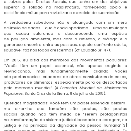
e Juízas pelos Direitos Sociais, que tenha um dos objetivos
superar a solidão na magistratura, fornecendo apoio e
assistência mútua para revitalizar o exercício de sua missão.
A verdadeira sabedoria não é alcançada com um mero
acúmulo de dados – que é enciclopedismo – uma acumulação
que acaba saturando e obscurecendo uma espécie
de poluição ambiental, mas com a reflexão, o diálogo e o
generoso encontro entre as pessoas, aquele confronto adulto,
saudável, faz nós todos crescermos (cf. Laudato Si’, 47).
Em 2015, eu dizia aos membros dos movimentos populares:
“Vocês têm um papel essencial, não apenas exigindo e
reivindicando, mas fundamentalmente criando. Vocês
são poetas sociais: criadores de obras, construtores de casas,
produtores de alimentos, especialmente para os descartados
pelo mercado mundial” (
II Encontro Mundial de Movimentos
Populares
, Santa Cruz de la Sierra, 9 de julho de 2015).
Queridos magistrados: Você tem um papel essencial: deixem-
me dizer-lhe que também são poetas, são poetas
sociais quando não têm medo de “serem protagonistas
na transformação do sistema judicial, baseado na coragem, na
justiça e na primazia da dignidade da pessoa humana”[3]
sobre qualquer outro tipo de interesse ou justificativa. Eu