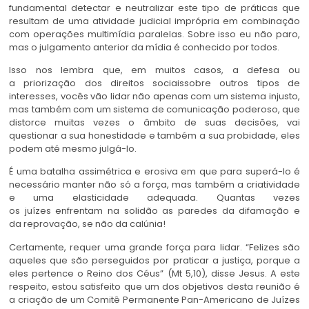
fundamental detectar e neutralizar este tipo de práticas que
resultam de uma atividade judicial imprópria em combinação
com operações multimídia paralelas. Sobre isso eu não paro,
mas o julgamento anterior da mídia é conhecido por todos.
Isso nos lembra que, em muitos casos, a defesa ou
a priorização dos direitos sociaissobre outros tipos de
interesses, vocês vão lidar não apenas com um sistema injusto,
mas também com um sistema de comunicação poderoso, que
distorce muitas vezes o âmbito de suas decisões, vai
questionar a sua honestidade e também a sua probidade, eles
podem até mesmo julgá-lo.
É uma batalha assimétrica e erosiva em que para superá-lo é
necessário manter não só a força, mas também a criatividade
e uma elasticidade adequada. Quantas vezes
os juízes enfrentam na solidão as paredes da difamação e
da reprovação, se não da calúnia!
Certamente, requer uma grande força para lidar. “Felizes são
aqueles que são perseguidos por praticar a justiça, porque a
eles pertence o Reino dos Céus” (Mt 5,10), disse Jesus. A este
respeito, estou satisfeito que um dos objetivos desta reunião é
a criação de um Comitê Permanente Pan-Americano de Juízes