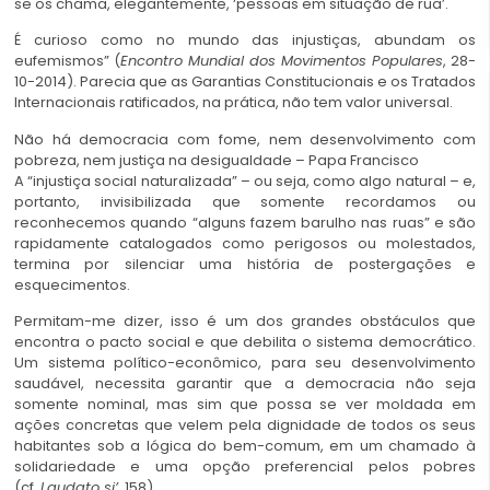
se os chama, elegantemente, ‘pessoas em situação de rua’.
É curioso como no mundo das injustiças, abundam os
eufemismos” (
Encontro Mundial dos Movimentos Populares
, 28-
10-2014). Parecia que as Garantias Constitucionais e os Tratados
Internacionais ratificados, na prática, não tem valor universal.
Não há democracia com fome, nem desenvolvimento com
pobreza, nem justiça na desigualdade – Papa Francisco
A “injustiça social naturalizada” – ou seja, como algo natural – e,
portanto, invisibilizada que somente recordamos ou
reconhecemos quando “alguns fazem barulho nas ruas” e são
rapidamente catalogados como perigosos ou molestados,
termina por silenciar uma história de postergações e
esquecimentos.
Permitam-me dizer, isso é um dos grandes obstáculos que
encontra o pacto social e que debilita o sistema democrático.
Um sistema político-econômico, para seu desenvolvimento
saudável, necessita garantir que a democracia não seja
somente nominal, mas sim que possa se ver moldada em
ações concretas que velem pela dignidade de todos os seus
habitantes sob a lógica do bem-comum, em um chamado à
solidariedade e uma opção preferencial pelos pobres
(cf.
Laudato si’
, 158).