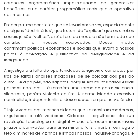
carências orçamentárias, impossibilidade de generalizar
benefícios ou o caráter-programático mais que o operativo
dos mesmos.
Preocupa-me constatar que se levantam vozes, especialmente
de alguns “doutrinários”, que tratam de “explicar” que os direitos
sociais já são “velhos”, estão fora de moda e não tem nada que
contribuir a nossas sociedades. Desse modo,
confirmam políticas econômicas e sociais que levam a nossos
povos à aceitação e justificativa da desigualdade e da
indignidade.
A injustiça e a falta de oportunidades tangíveis e concretas por
trás de tantas análises incapazes de se colocar aos pés do
outro – e digo pés, não sapatos, porque em muitos casos essas
pessoas não têm –, é também uma forma de gerar violência:
silenciosa, porém violenta ao fim. A normatividade excessiva
nominalista, independentista, desemboca sempre na violência.
“Hoje vivemos em imensas cidades que se mostram modernas,
orgulhosas e até vaidosas. Cidades – orgulhosas de sua
revolução tecnológica e digital – que oferecem inumeráveis
prazer e bem-estar para uma minoria feliz…, porém os nega o
teto a milhares de vizinhos e irmãos nossos, inclusive crianças, e