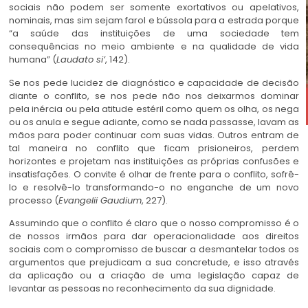
sociais não podem ser somente exortativos ou apelativos,
nominais, mas sim sejam farol e bússola para a estrada porque
“a saúde das instituições de uma sociedade tem
consequências no meio ambiente e na qualidade de vida
humana” (
Laudato si’
, 142).
Se nos pede lucidez de diagnóstico e capacidade de decisão
diante o conflito, se nos pede não nos deixarmos dominar
pela inércia ou pela atitude estéril como quem os olha, os nega
ou os anula e segue adiante, como se nada passasse, lavam as
mãos para poder continuar com suas vidas. Outros entram de
tal maneira no conflito que ficam prisioneiros, perdem
horizontes e projetam nas instituições as próprias confusões e
insatisfações. O convite é olhar de frente para o conflito, sofrê-
lo e resolvê-lo transformando-o no enganche de um novo
processo (
Evangelii Gaudium
, 227).
Assumindo que o conflito é claro que o nosso compromisso é o
de nossos irmãos para dar operacionalidade aos direitos
sociais com o compromisso de buscar a desmantelar todos os
argumentos que prejudicam a sua concretude, e isso através
da aplicação ou a criação de uma legislação capaz de
levantar as pessoas no reconhecimento da sua dignidade.