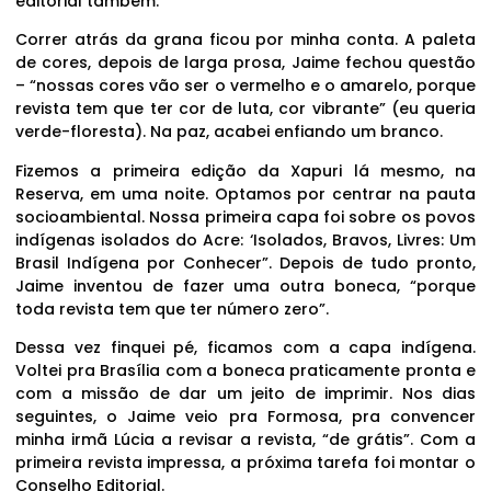
editorial também.
Correr atrás da grana ficou por minha conta. A paleta
de cores, depois de larga prosa, Jaime fechou questão
– “nossas cores vão ser o vermelho e o amarelo, porque
revista tem que ter cor de luta, cor vibrante” (eu queria
verde-floresta). Na paz, acabei enfiando um branco.
Fizemos a primeira edição da Xapuri lá mesmo, na
Reserva, em uma noite. Optamos por centrar na pauta
socioambiental. Nossa primeira capa foi sobre os povos
indígenas isolados do Acre: ‘Isolados, Bravos, Livres: Um
Brasil Indígena por Conhecer”. Depois de tudo pronto,
Jaime inventou de fazer uma outra boneca, “porque
toda revista tem que ter número zero”.
Dessa vez finquei pé, ficamos com a capa indígena.
Voltei pra Brasília com a boneca praticamente pronta e
com a missão de dar um jeito de imprimir. Nos dias
seguintes, o Jaime veio pra Formosa, pra convencer
minha irmã Lúcia a revisar a revista, “de grátis”. Com a
primeira revista impressa, a próxima tarefa foi montar o
Conselho Editorial.