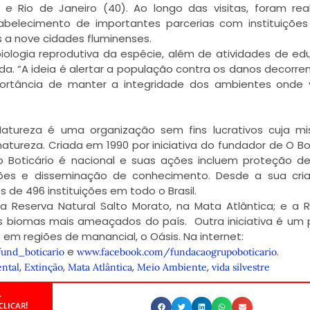
e Rio de Janeiro (40). Ao longo das visitas, foram rea
elecimento de importantes parcerias com instituições 
 a nove cidades fluminenses.
biologia reprodutiva da espécie, além de atividades de e
a. “A ideia é alertar a população contra os danos decorre
mportância de manter a integridade dos ambientes onde 
atureza é uma organização sem fins lucrativos cuja m
tureza. Criada em 1990 por iniciativa do fundador de O Bot
o Boticário é nacional e suas ações incluem proteção d
uições e disseminação de conhecimento. Desde a sua cri
s de 496 instituições em todo o Brasil.
 a Reserva Natural Salto Morato, na Mata Atlântica; e a 
is biomas mais ameaçados do país. Outra iniciativa é um 
em regiões de manancial, o Oásis. Na internet:
e
.
fund_
boticario
www.facebook.com/
fundacaogrupoboticario
,
,
,
,
ntal
Extinção
Mata Atlântica
Meio Ambiente
vida silvestre
.
CLICAR!