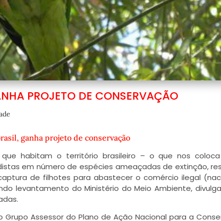
ANHA PROJETO DE CONSERVAÇÃO
dade
asil, ganha projeto de conservação
 que habitam o território brasileiro – o que nos colo
rdistas em número de espécies ameaçadas de extinção, re
ptura de filhotes para abastecer o comércio ilegal (nac
ndo levantamento do Ministério do Meio Ambiente, divul
adas.
, o Grupo Assessor do Plano de Ação Nacional para a Cons