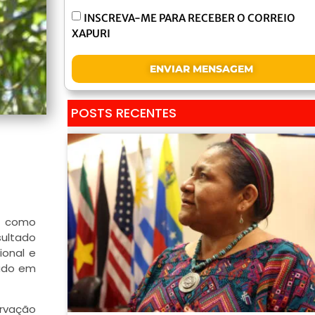
INSCREVA-ME PARA RECEBER O CORREIO
XAPURI
ENVIAR MENSAGEM
POSTS RECENTES
ca como
sultado
ional e
gado em
ervação