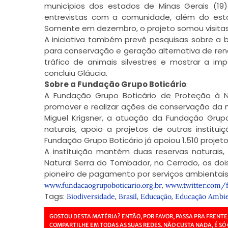
municípios dos estados de Minas Gerais (19) 
entrevistas com a comunidade, além do estab
Somente em dezembro, o projeto somou visitas
A iniciativa também prevê pesquisas sobre a 
para conservação e geração alternativa de rend
tráfico de animais silvestres e mostrar a i
concluiu Gláucia.
Sobre a Fundação Grupo Boticário
:
A Fundação Grupo Boticário de Proteção à N
promover e realizar ações de conservação da na
Miguel Krigsner, a atuação da Fundação Grup
naturais, apoio a projetos de outras instit
Fundação Grupo Boticário já apoiou 1.510 projeto
A instituição mantém duas reservas naturais,
Natural Serra do Tombador, no Cerrado, os do
pioneiro de pagamento por serviços ambientais 
,
www.
fundacaogrupoboticario.org.br
www.twitter.com/
Tags:
,
,
,
Biodiversidade
Brasil
Educação
Educação Ambie
GOSTOU DESTA MATÉRIA? ENTÃO, POR FAVOR, PASSA PRA FRENTE
COMPARTILHE EM TODAS AS SUAS REDES. NÃO CUSTA NADA, É SÓ 