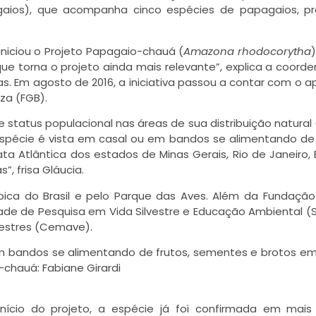
gaios), que acompanha cinco espécies de papagaios, p
iniciou o Projeto Papagaio-chauá (
Amazona rhodocorytha
ue torna o projeto ainda mais relevante”, explica a coord
as. Em agosto de 2016, a iniciativa passou a contar com o a
za (FGB).
tatus populacional nas áreas de sua distribuição natural 
espécie é vista em casal ou em bandos se alimentando de 
 Atlântica dos estados de Minas Gerais, Rio de Janeiro, E
”, frisa Gláucia.
ica do Brasil e pelo Parque das Aves. Além da Fundaçã
ade de Pesquisa em Vida Silvestre e Educação Ambiental (
vestres (Cemave).
m bandos se alimentando de frutos, sementes e brotos e
-chauá: Fabiane Girardi
início do projeto, a espécie já foi confirmada em mai