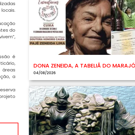
lizadas
locais.
ducação
ntes do
vivem”,
issão é
icário,
DONA ZENEIDA, A TABELIÃ DO MARAJ
e áreas
04/08/2026
ação, a
Reserva
projeto