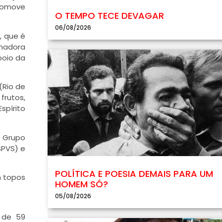
romove
O TEMPO TECE DEVAGAR
06/08/2026
), que é
enadora
poio da
(Rio de
frutos,
spírito
o Grupo
SPVS) e
POLÍTICA E POESIA DEMAIS PARA UM
m topos
HOMEM SÓ?
05/08/2026
s de 59