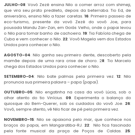
JULHO-08
: Vovó Zezé ensina Nilo a comer arroz com shimeji,
que vira seu prato predileto, depois da beterraba. Tio Ed, de
aniversário, ensina Nilo a fazer caretas.
16
: Primeiro passeio de
eco-turismo, presente da vovó Zezé do vovô Joe, para
pousada Mandu Zan-Zan, em Goiás Velho, onde o papai levou
o Nilo para tomar banho de cachoeira.
19
: Tia Fabíola chega de
Cuba e vem conhecer o Nilo.
22
: Vovô Magela vem dos Estados
Unidos para conhecer o Nilo.
AGOSTO-04
: Nilo ganha seu primeiro dente, descoberto pela
mamãe depois de uma rara crise de choro. 2
8
: Tio Marcelo
chega dos Estados Unidos para conhecer o Nilo.
SETEMBRO-04
: Nilo bate palmas pela primeira vez.
12
: Nilo
pronuncia sua primeira palavra – papa (papai).
OUTUBRO-05
: Nilo engatinha na casa da vovó Lúcia, sob o
olhar atento do tio Vinícius.
09
. Experimenta o balanço do
quiosque do Bem-Querer, sob os cuidados do vovô Joe.
26
:
Vovô, sempre atento, vê Nilo ficar de pé pela primeira vez.
NOVEMBRO-15
: Nilo se apaixona pelo mar, que conhece nos
braços do papai, em Mangaratiba-RJ.
22
: Nilo fica fascinado
pela fonte musical da praça de Poços de Caldas.
25
: