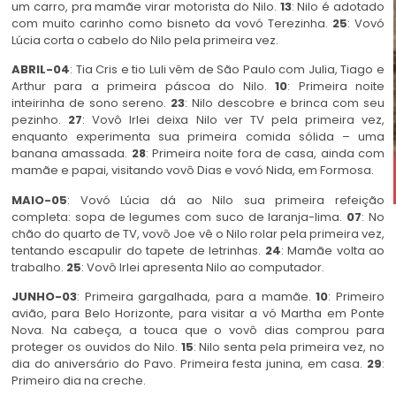
um carro, pra mamãe virar motorista do Nilo.
13
: Nilo é adotado
com muito carinho como bisneto da vovó Terezinha.
25
: Vovó
Lúcia corta o cabelo do Nilo pela primeira vez.
ABRIL-04
: Tia Cris e tio Luli vêm de São Paulo com Julia, Tiago e
Arthur para a primeira páscoa do Nilo.
10
: Primeira noite
inteirinha de sono sereno.
23
: Nilo descobre e brinca com seu
pezinho.
27
: Vovô Irlei deixa Nilo ver TV pela primeira vez,
enquanto experimenta sua primeira comida sólida – uma
banana amassada.
28
: Primeira noite fora de casa, ainda com
mamãe e papai, visitando vovô Dias e vovó Nida, em Formosa.
MAIO-05
: Vovó Lúcia dá ao Nilo sua primeira refeição
completa: sopa de legumes com suco de laranja-lima.
07
: No
chão do quarto de TV, vovô Joe vê o Nilo rolar pela primeira vez,
tentando escapulir do tapete de letrinhas.
24
: Mamãe volta ao
trabalho.
25
: Vovô Irlei apresenta Nilo ao computador.
JUNHO-03
: Primeira gargalhada, para a mamãe.
10
: Primeiro
avião, para Belo Horizonte, para visitar a vó Martha em Ponte
Nova. Na cabeça, a touca que o vovô dias comprou para
proteger os ouvidos do Nilo.
15
: Nilo senta pela primeira vez, no
dia do aniversário do Pavo. Primeira festa junina, em casa.
29
:
Primeiro dia na creche.