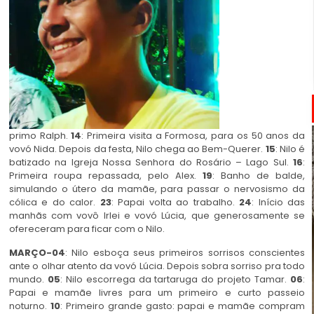
primo Ralph.
14
: Primeira visita a Formosa, para os 50 anos da
vovó Nida. Depois da festa, Nilo chega ao Bem-Querer.
15
: Nilo é
batizado na Igreja Nossa Senhora do Rosário – Lago Sul.
16
:
Primeira roupa repassada, pelo Alex.
19
: Banho de balde,
simulando o útero da mamãe, para passar o nervosismo da
cólica e do calor.
23
: Papai volta ao trabalho.
24
: Início das
manhãs com vovô Irlei e vovó Lúcia, que generosamente se
ofereceram para ficar com o Nilo.
MARÇO-04
: Nilo esboça seus primeiros sorrisos conscientes
ante o olhar atento da vovó Lúcia. Depois sobra sorriso pra todo
mundo.
05
: Nilo escorrega da tartaruga do projeto Tamar.
06
:
Papai e mamãe livres para um primeiro e curto passeio
noturno.
10
: Primeiro grande gasto: papai e mamãe compram