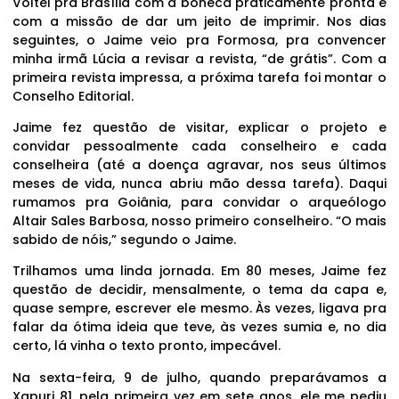
Voltei pra Brasília com a boneca praticamente pronta e
com a missão de dar um jeito de imprimir. Nos dias
seguintes, o Jaime veio pra Formosa, pra convencer
minha irmã Lúcia a revisar a revista, “de grátis”. Com a
primeira revista impressa, a próxima tarefa foi montar o
Conselho Editorial.
Jaime fez questão de visitar, explicar o projeto e
convidar pessoalmente cada conselheiro e cada
conselheira (até a doença agravar, nos seus últimos
meses de vida, nunca abriu mão dessa tarefa). Daqui
rumamos pra Goiânia, para convidar o arqueólogo
Altair Sales Barbosa, nosso primeiro conselheiro. “O mais
sabido de nóis,” segundo o Jaime.
Trilhamos uma linda jornada. Em 80 meses, Jaime fez
questão de decidir, mensalmente, o tema da capa e,
quase sempre, escrever ele mesmo. Às vezes, ligava pra
falar da ótima ideia que teve, às vezes sumia e, no dia
certo, lá vinha o texto pronto, impecável.
Na sexta-feira, 9 de julho, quando preparávamos a
Xapuri 81, pela primeira vez em sete anos, ele me pediu