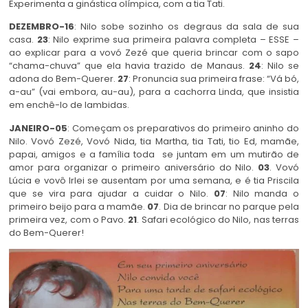
Experimenta a ginástica olímpica, com a tia Tati.
DEZEMBRO-16
: Nilo sobe sozinho os degraus da sala de sua
casa.
23
: Nilo exprime sua primeira palavra completa – ESSE –
ao explicar para a vovó Zezé que queria brincar com o sapo
“chama-chuva” que ela havia trazido de Manaus.
24
: Nilo se
adona do Bem-Querer.
27
: Pronuncia sua primeira frase: “Vá bó,
a-au” (vai embora, au-au), para a cachorra Linda, que insistia
em enchê-lo de lambidas.
JANEIRO-05
: Começam os preparativos do primeiro aninho do
Nilo. Vovó Zezé, Vovó Nida, tia Martha, tia Tati, tio Ed, mamãe,
papai, amigos e a família toda se juntam em um mutirão de
amor para organizar o primeiro aniversário do Nilo.
03
. Vovó
Lúcia e vovô Irlei se ausentam por uma semana, e é tia Priscila
que se vira para ajudar a cuidar o Nilo.
07
: Nilo manda o
primeiro beijo para a mamãe.
07
. Dia de brincar no parque pela
primeira vez, com o Pavo.
21
. Safari ecológico do Nilo, nas terras
do Bem-Querer!