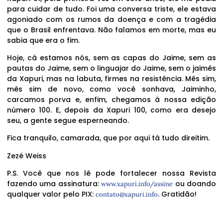
para cuidar de tudo. Foi uma conversa triste, ele estava
agoniado com os rumos da doença e com a tragédia
que o Brasil enfrentava. Não falamos em morte, mas eu
sabia que era o fim.
Hoje, cá estamos nós, sem as capas do Jaime, sem as
pautas do Jaime, sem o linguajar do Jaime, sem o jaimês
da Xapuri, mas na labuta, firmes na resistência. Mês sim,
mês sim de novo, como você sonhava, Jaiminho,
carcamos porva e, enfim, chegamos à nossa edição
número 100. E, depois da Xapuri 100, como era desejo
seu, a gente segue esperneando.
Fica tranquilo, camarada, que por aqui tá tudo direitim.
Zezé Weiss
P.S. Você que nos lê pode fortalecer nossa Revista
fazendo uma assinatura:
ou doando
www.xapuri.info/assine
qualquer valor pelo PIX:
. Gratidão!
contato@xapuri.info