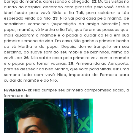
barriga da mamãe, apressando a chegada.
22
: Muitas visitas no
quarto do hospital, decorado com girassóis pela vovó Zezé e
identificado pelo vovó Nida e tia Tati, para celebrar a tão
esperada vinda do Nilo.
23
: Nilo vai para casa pela manhã, de
sapatinhos vermelhos (superstição da amiga Marcelle) om
papai, mamãe, vó Martha e tia Tati, que foram as pessoas que
mais ajudaram a mamãe e o papai a cuidar do Nilo em sua
primeira semana de vida. Em casa, Nilo ganha o primeiro banho
da vó Martha e do papai. Depois, dorme tranquilo em seu
bercinho, ao suave som do seu móbile de bichinhos, mimo do
vovô Joe.
26
: Nilo sai de casa pela primeira vez, com a mamãe
e o papai, para tomar vacinas.
29
: Primeira ida ao Aeroporto,
para se despedir da bisa Martha, que volta para Minas.
30
: Uma
semana toda com vovó Nida, importada de Formosa para
cuidar da mamãe e do Nilo.
FEVEREIRO-13
: Nilo cumpre seu primeiro compromisso social, a
formatura do