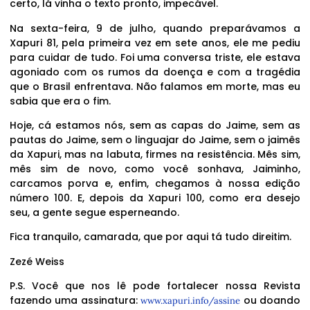
certo, lá vinha o texto pronto, impecável.
Na sexta-feira, 9 de julho, quando preparávamos a
Xapuri 81, pela primeira vez em sete anos, ele me pediu
para cuidar de tudo. Foi uma conversa triste, ele estava
agoniado com os rumos da doença e com a tragédia
que o Brasil enfrentava. Não falamos em morte, mas eu
sabia que era o fim.
Hoje, cá estamos nós, sem as capas do Jaime, sem as
pautas do Jaime, sem o linguajar do Jaime, sem o jaimês
da Xapuri, mas na labuta, firmes na resistência. Mês sim,
mês sim de novo, como você sonhava, Jaiminho,
carcamos porva e, enfim, chegamos à nossa edição
número 100. E, depois da Xapuri 100, como era desejo
seu, a gente segue esperneando.
Fica tranquilo, camarada, que por aqui tá tudo direitim.
Zezé Weiss
P.S. Você que nos lê pode fortalecer nossa Revista
fazendo uma assinatura:
ou doando
www.xapuri.info/assine