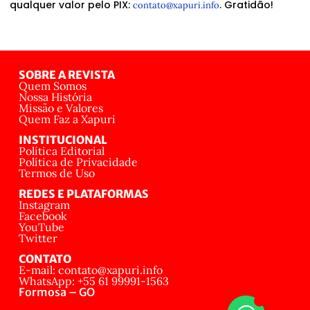
qualquer valor pelo PIX:
. Gratidão!
contato@xapuri.info
SOBRE A REVISTA
Quem Somos
Nossa História
Missão e Valores
Quem Faz a Xapuri
INSTITUCIONAL
Política Editorial
Política de Privacidade
Termos de Uso
REDES E PLATAFORMAS
Instagram
Facebook
YouTube
Twitter
CONTATO
E-mail: contato@xapuri.info
WhatsApp: +55 61 99991-1563
Formosa – GO