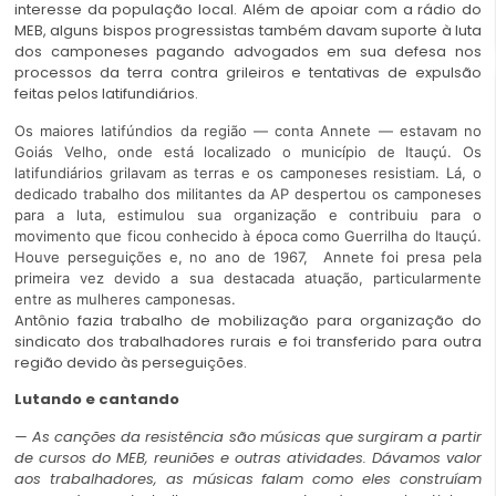
interesse da população local. Além de apoiar com a rádio do
MEB, alguns bispos progressistas também davam suporte à luta
dos camponeses pagando advogados em sua defesa nos
processos da terra contra grileiros e tentativas de expulsão
feitas pelos latifundiários.
Os maiores latifúndios da região — conta Annete — estavam no
Goiás Velho, onde está localizado o município de Itauçú. Os
latifundiários grilavam as terras e os camponeses resistiam. Lá, o
dedicado trabalho dos militantes da AP despertou os camponeses
para a luta, estimulou sua organização e contribuiu para o
movimento que ficou conhecido à época como Guerrilha do Itauçú.
Houve perseguições e, no ano de 1967, Annete foi presa pela
primeira vez devido a sua destacada atuação, particularmente
entre as mulheres camponesas.
Antônio fazia trabalho de mobilização para organização do
sindicato dos trabalhadores rurais e foi transferido para outra
região devido às perseguições.
Lutando e cantando
— As canções da resistência são músicas que surgiram a partir
de cursos do MEB, reuniões e outras atividades. Dávamos valor
aos trabalhadores, as músicas falam como eles construíam