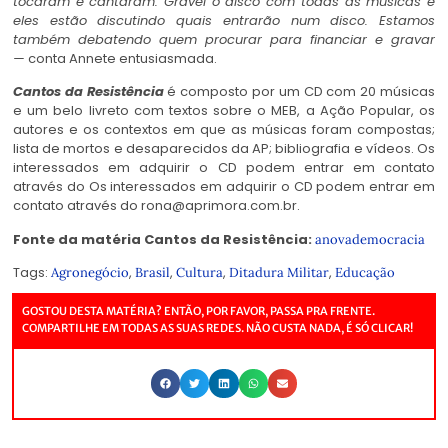
tocaram e cantaram. Gravei o disco com todas as músicas e
eles estão discutindo quais entrarão num disco. Estamos
também debatendo quem procurar para financiar e gravar
—
conta Annete entusiasmada.
Cantos da Resistência
é composto por um CD com 20 músicas
e um belo livreto com textos sobre o MEB, a Ação Popular, os
autores e os contextos em que as músicas foram compostas;
lista de mortos e desaparecidos da AP; bibliografia e vídeos. Os
interessados em adquirir o CD podem entrar em contato
através do Os interessados em adquirir o CD podem entrar em
contato através do
rona@aprimora.com.br
.
Fonte da matéria Cantos da Resistência:
anovademocracia
Tags:
,
,
,
,
Agronegócio
Brasil
Cultura
Ditadura Militar
Educação
GOSTOU DESTA MATÉRIA? ENTÃO, POR FAVOR, PASSA PRA FRENTE.
COMPARTILHE EM TODAS AS SUAS REDES. NÃO CUSTA NADA, É SÓ CLICAR!