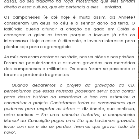
casas, do seu trabalho na roça, mostrando que eles tinham
direito a essa cultura, que ela pertencia a eles
— enfatiza.
Os camponeses (e até hoje é muito assim, diz Annete)
consideram um deus no céu e o senhor dono da terra. O
latifúndio queria difundir a criação de gado em Goiás e
começam a grilar as terras porque a lavoura já não os
interessava. Hoje a coisa é diferente, a lavoura interessa para
plantar soja para o agronegócio.
As músicas eram cantadas na rádio, nas reuniões e nas prisões.
Foram se popularizando e estavam gravadas nas memórias
dos camponeses e militantes. Os anos foram se passando e
foram se perdendo fragmentos.
— Quando debatemos o projeto da gravação do CD,
percebíamos que essas músicas poderiam servir para contar
parte dessa história da resistência, e isso nos estimulou a
concretizar o projeto. Contatamos todos os compositores que
pudemos para resgatar as letras
— diz Annete, que continua,
entre sorrisos —
Em uma primeira tentativa, o companheiro
Manoel da Conceição pegou uma fita que havíamos gravado,
levou com ele e ela se perdeu. Tivemos que gravar tudo de
novo”.