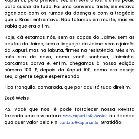
Xapuri 81, pela primeira vez em sete anos, ele me pediu
para cuidar de tudo. Foi uma conversa triste, ele estava
agoniado com os rumos da doença e com a tragédia
que o Brasil enfrentava. Não falamos em morte, mas eu
sabia que era o fim.
Hoje, cá estamos nós, sem as capas do Jaime, sem as
pautas do Jaime, sem o linguajar do Jaime, sem o jaimês
da Xapuri, mas na labuta, firmes na resistência. Mês sim,
mês sim de novo, como você sonhava, Jaiminho,
carcamos porva e, enfim, chegamos à nossa edição
número 100. E, depois da Xapuri 100, como era desejo
seu, a gente segue esperneando.
Fica tranquilo, camarada, que por aqui tá tudo direitim.
Zezé Weiss
P.S. Você que nos lê pode fortalecer nossa Revista
fazendo uma assinatura:
ou doando
www.xapuri.info/assine
qualquer valor pelo PIX:
. Gratidão!
contato@xapuri.info