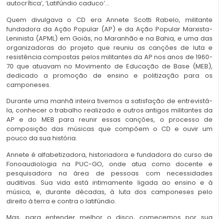
autocrítica’, ‘Latifúndio caduco’…
Quem divulgava o CD era Annete Scotti Rabelo, militante
fundadora da Ação Popular (AP) e da Ação Popular Marxista-
Leninista (APML) em Goiás, no Maranhão e na Bahia, e uma das
organizadoras do projeto que reuniu as canções de luta e
resistência compostas pelos militantes da AP nos anos de 1960-
70 que atuavam no Movimento de Educação de Base (MEB),
dedicado a promoção de ensino e politização para os
camponeses.
Durante uma manhã inteira tivemos a satisfação de entrevistá-
la, conhecer o trabalho realizado e outros antigos militantes da
AP e do MEB para reunir essas canções, o processo de
composição das músicas que compõem o CD e ouvir um
pouco da sua história.
Annete é alfabetizadora, historiadora e fundadora do curso de
Fonoaudiologia na PUC-GO, onde atua como docente e
pesquisadora na área de pessoas com necessidades
auditivas. Sua vida está intimamente ligada ao ensino e à
música, e, durante décadas, à luta dos camponeses pelo
direito à terra e contra o latifúndio.
Mas, para entender melhor o disco, comecemos por sua