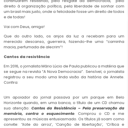
continuarem resistindo, pelo resgate da democracia, pelo
direito à organização política, pela liberdade de sonhar com
um brasil mais justo, onde a felicidade fosse um direito de todos
e de todas!
Vai com Deus, amiga!
Que do outro lado, os anjos da luz a recebam para um
merecido descanso, guerreira, fazendo-lhe uma “caminha
macia, perfumada de alecrim”!
Cantos da resistência
Em 2016, o jornalista Mário Lúcio de Paula publicou a matéria que
se segue na revista “A Nova Democracia”. Sensível, o jornalista
registrou a seu modo uma linda visão da história de Annete.
Confira:
Um apoiador do jornal passava por um parque em Belo
Horizonte quando, em uma banca, o título de um CD chamou
sua atenção:
Cantos da Resistência – Pela preservação da
memória, contra o esquecimento
. Comprou o CD e me
apresentou as músicas entusiasmado. Os títulos já soam como
convite: ‘Xote do arroz’, ‘Canção de libertação’, ‘Crítica e