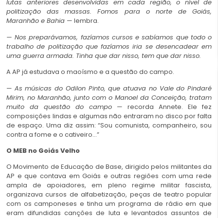
lutas anteriores desenvolvidas em cada região, o nível de
politização das massas. Fomos para o norte de Goiás,
Maranhão e Bahia
— lembra.
— Nos preparávamos, fazíamos cursos e sabíamos que todo o
trabalho de politização que fazíamos iria se desencadear em
uma guerra armada. Tinha que dar nisso, tem que dar nisso.
A AP já estudava o maoísmo e a questão do campo.
—
As músicas do Odilon Pinto, que atuava no Vale do Pindaré
Mirim, no Maranhão, junto com o Manoel da Conceição, tratam
muito da questão do campo
— recorda Annete. Ele fez
composições lindas e algumas não entraram no disco por falta
de espaço. Uma diz assim: “Sou comunista, companheiro, sou
contra a fome e o cativeiro…”
O MEB no Goiás Velho
O Movimento de Educação de Base, dirigido pelos militantes da
AP e que contava em Goiás e outras regiões com uma rede
ampla de apoiadores, em pleno regime militar fascista,
organizava cursos de alfabetização, peças de teatro popular
com os camponeses e tinha um programa de rádio em que
eram difundidas canções de luta e levantados assuntos de