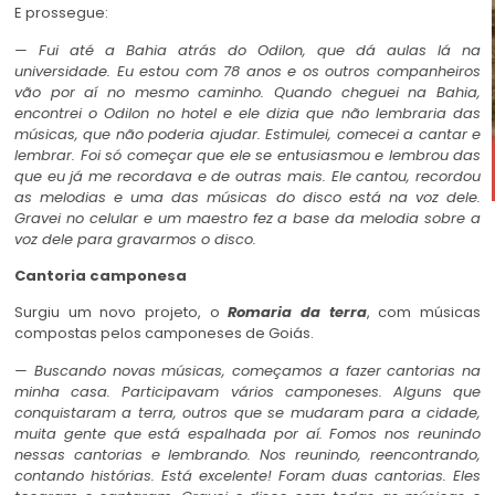
E prossegue:
— Fui até a Bahia atrás do Odilon, que dá aulas lá na
universidade. Eu estou com 78 anos e os outros companheiros
vão por aí no mesmo caminho. Quando cheguei na Bahia,
encontrei o Odilon no hotel e ele dizia que não lembraria das
músicas, que não poderia ajudar. Estimulei, comecei a cantar e
lembrar. Foi só começar que ele se entusiasmou e lembrou das
que eu já me recordava e de outras mais. Ele cantou, recordou
as melodias e uma das músicas do disco está na voz dele.
Gravei no celular e um maestro fez a base da melodia sobre a
voz dele para gravarmos o disco.
Cantoria camponesa
Surgiu um novo projeto, o
Romaria da terra
, com músicas
compostas pelos camponeses de Goiás.
— Buscando novas músicas, começamos a fazer cantorias na
minha casa. Participavam vários camponeses. Alguns que
conquistaram a terra, outros que se mudaram para a cidade,
muita gente que está espalhada por aí. Fomos nos reunindo
nessas cantorias e lembrando. Nos reunindo, reencontrando,
contando histórias. Está excelente! Foram duas cantorias. Eles