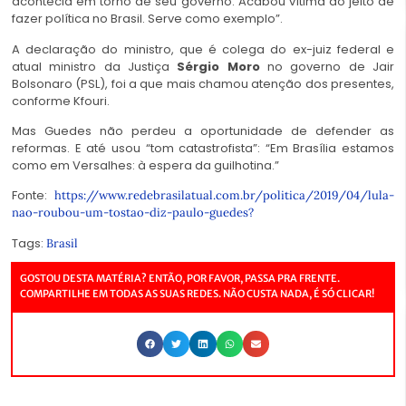
acontecia em torno de seu governo. Acabou vítima do jeito de
fazer política no Brasil. Serve como exemplo”.
A declaração do ministro, que é colega do ex-juiz federal e
atual ministro da Justiça
Sérgio Moro
no governo de Jair
Bolsonaro (PSL), foi a que mais chamou atenção dos presentes,
conforme Kfouri.
Mas Guedes não perdeu a oportunidade de defender as
reformas. E até usou “tom catastrofista”: “Em Brasília estamos
como em Versalhes: à espera da guilhotina.”
Fonte:
https://www.redebrasilatual.com.br/politica/2019/04/lula-
nao-roubou-um-tostao-diz-paulo-guedes?
Tags:
Brasil
GOSTOU DESTA MATÉRIA? ENTÃO, POR FAVOR, PASSA PRA FRENTE.
COMPARTILHE EM TODAS AS SUAS REDES. NÃO CUSTA NADA, É SÓ CLICAR!