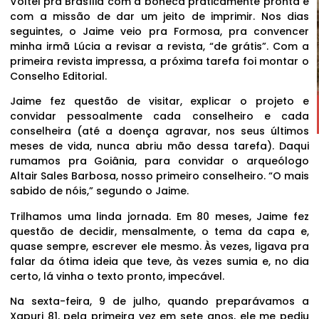
Voltei pra Brasília com a boneca praticamente pronta e
com a missão de dar um jeito de imprimir. Nos dias
seguintes, o Jaime veio pra Formosa, pra convencer
minha irmã Lúcia a revisar a revista, “de grátis”. Com a
primeira revista impressa, a próxima tarefa foi montar o
Conselho Editorial.
Jaime fez questão de visitar, explicar o projeto e
convidar pessoalmente cada conselheiro e cada
conselheira (até a doença agravar, nos seus últimos
meses de vida, nunca abriu mão dessa tarefa). Daqui
rumamos pra Goiânia, para convidar o arqueólogo
Altair Sales Barbosa, nosso primeiro conselheiro. “O mais
sabido de nóis,” segundo o Jaime.
Trilhamos uma linda jornada. Em 80 meses, Jaime fez
questão de decidir, mensalmente, o tema da capa e,
quase sempre, escrever ele mesmo. Às vezes, ligava pra
falar da ótima ideia que teve, às vezes sumia e, no dia
certo, lá vinha o texto pronto, impecável.
Na sexta-feira, 9 de julho, quando preparávamos a
Xapuri 81, pela primeira vez em sete anos, ele me pediu