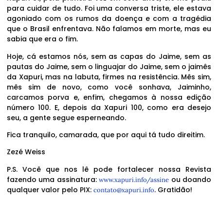
para cuidar de tudo. Foi uma conversa triste, ele estava
agoniado com os rumos da doença e com a tragédia
que o Brasil enfrentava. Não falamos em morte, mas eu
sabia que era o fim.
Hoje, cá estamos nós, sem as capas do Jaime, sem as
pautas do Jaime, sem o linguajar do Jaime, sem o jaimês
da Xapuri, mas na labuta, firmes na resistência. Mês sim,
mês sim de novo, como você sonhava, Jaiminho,
carcamos porva e, enfim, chegamos à nossa edição
número 100. E, depois da Xapuri 100, como era desejo
seu, a gente segue esperneando.
Fica tranquilo, camarada, que por aqui tá tudo direitim.
Zezé Weiss
P.S. Você que nos lê pode fortalecer nossa Revista
fazendo uma assinatura:
ou doando
www.xapuri.info/assine
qualquer valor pelo PIX:
. Gratidão!
contato@xapuri.info