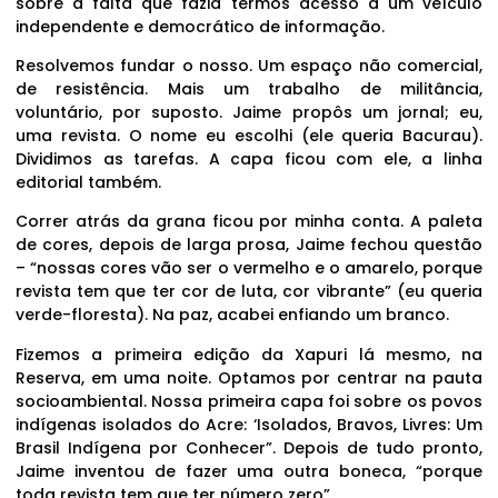
sobre a falta que fazia termos acesso a um veículo
independente e democrático de informação.
Resolvemos fundar o nosso. Um espaço não comercial,
de resistência. Mais um trabalho de militância,
voluntário, por suposto. Jaime propôs um jornal; eu,
uma revista. O nome eu escolhi (ele queria Bacurau).
Dividimos as tarefas. A capa ficou com ele, a linha
editorial também.
Correr atrás da grana ficou por minha conta. A paleta
de cores, depois de larga prosa, Jaime fechou questão
– “nossas cores vão ser o vermelho e o amarelo, porque
revista tem que ter cor de luta, cor vibrante” (eu queria
verde-floresta). Na paz, acabei enfiando um branco.
Fizemos a primeira edição da Xapuri lá mesmo, na
Reserva, em uma noite. Optamos por centrar na pauta
socioambiental. Nossa primeira capa foi sobre os povos
indígenas isolados do Acre: ‘Isolados, Bravos, Livres: Um
Brasil Indígena por Conhecer”. Depois de tudo pronto,
Jaime inventou de fazer uma outra boneca, “porque
toda revista tem que ter número zero”.