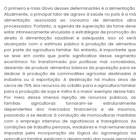
O primeiro e mais óbvio desses determinantes é a alimentação.
Atualmente, o principal fator de agravo à saúde no país é a má
alimentação associada ao consumo de alimentos ultra
processados. Portanto, a agenda de superação da fome deve
estar intrinsecamente vinculada a estratégias de promoção do
direito à alimentação saudável e adequada. Isso só será
alcançado com o estímulo público à produção de alimentos
por parte da agricultura familiar. No entanto, é importante que
se leve em conta que parte significativa desse segmento
econômico foi transformado por políticas mal concebidas,
deixando de produzir alimentos básicos da população para se
dedicar à produção de commodities agrícolas destinadas à
indústria ou à exportação. A destinação há muitos anos de
cerca de 70% dos recursos do crédito para a agricultura familiar
para a produção de soja e milho é o maior exemplo desse fato.
Por meio dessa imensa injeção de recursos públicos, as
famílias agricultoras tornaram-se estruturalmente
dependentes dos mercados financeiros e de insumos,
passando a se dedicar à condução de monoculturas mantidas
com o emprego intensivo de agrotóxicos e transgênicos. As
condições de trabalho penosas, insalubres e mal remuneradas
impostas pela incorporação da lógica do agronegócio na
agricultura familiar explicam o desencanto das novas gerações