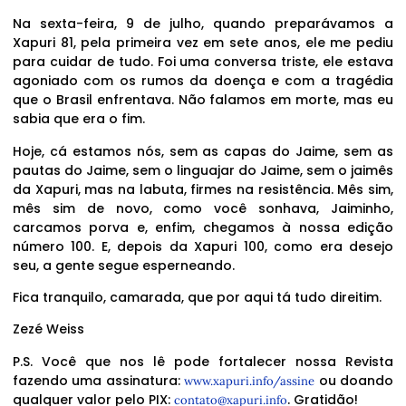
Na sexta-feira, 9 de julho, quando preparávamos a
Xapuri 81, pela primeira vez em sete anos, ele me pediu
para cuidar de tudo. Foi uma conversa triste, ele estava
agoniado com os rumos da doença e com a tragédia
que o Brasil enfrentava. Não falamos em morte, mas eu
sabia que era o fim.
Hoje, cá estamos nós, sem as capas do Jaime, sem as
pautas do Jaime, sem o linguajar do Jaime, sem o jaimês
da Xapuri, mas na labuta, firmes na resistência. Mês sim,
mês sim de novo, como você sonhava, Jaiminho,
carcamos porva e, enfim, chegamos à nossa edição
número 100. E, depois da Xapuri 100, como era desejo
seu, a gente segue esperneando.
Fica tranquilo, camarada, que por aqui tá tudo direitim.
Zezé Weiss
P.S. Você que nos lê pode fortalecer nossa Revista
fazendo uma assinatura:
ou doando
www.xapuri.info/assine
qualquer valor pelo PIX:
. Gratidão!
contato@xapuri.info