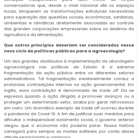
conservadoras que, desde o nível nacional até os espaços
locais, bloqueiam as transformações estruturais necessárias
para superação das questões sociais, econômicas, sanitárias,
ambientais e climáticas diretamente associadas ao controle
das grandes corporações empresariais sobre os destinos da
agricultura e da alimentação.
Que outros princípios deveriam ser considerados nesse
novo ciclo de políticas públicas para a agroecologia?
Um dos grandes obstáculos à implementação da abordagem
agroecológica nas políticas de Estado é a extrema
fragmentação da ação pública entre os diferentes setores
administrativos. Tal fragmentação inevitavelmente conduz a
profundas contradições internas na ação governamental. Em
inglês, essa contradição é denominada de
trade off
. Ela se
expressa quando a ação dirigida a promover avanços ou a
proteger um determinado setor, acaba por gerar retrocessos
em outro. Um dramático exemplo de
trade off
ocorreu durante
a pandemia da Covid-19. A fim de justificar suas medidas para
dificultar o indispensável isolamento social, o governo anterior
alegou que a economia não poderia parar. Nossa história
carregará para sempre as mortes evitáveis por conta dessa
atitude negacionista e criminosa.