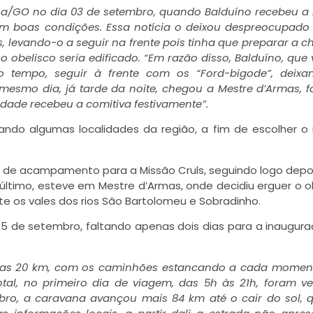
a/GO no dia 03 de setembro, quando Balduíno recebeu a 
em boas condições. Essa notícia o deixou despreocupad
 levando-o a seguir na frente pois tinha que preparar a 
 obelisco seria edificado. “Em razão disso, Balduíno, que 
o tempo, seguir à frente com os “Ford-bigode”, deixa
esmo dia, já tarde da noite, chegou a Mestre d’Armas, 
idade recebeu a comitiva festivamente”.
tando algumas localidades da região, a fim de escolher o
viu de acampamento para a Missão Cruls, seguindo logo depo
último, esteve em Mestre d’Armas, onde decidiu erguer o o
te os vales dos rios São Bartolomeu e Sobradinho.
 de setembro, faltando apenas dois dias para a inaugur
enas 20 km, com os caminhões estancando a cada momen
al, no primeiro dia de viagem, das 5h às 21h, foram v
bro, a caravana avançou mais 84 km até o cair do sol,