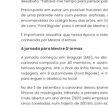
desabafo: “Faltava-me tempo para pensar; para
Preocupado em evitar um possível fracasso da
de uma pirâmide feita com pedras artificiais,
encomendada ao colégio liceu das artes, em Sã
de carro “Ford Bigode” para o arraial de Mestre 
É importante ressaltar que nessa época a cida
conhecida por Mestre d’Armas.
A jornada para Mestre D’armas
A jornada começou em Araguari (MG), no dia 
caravana composta por 40 membros, e assim s
ferrovia Mogiana, até o final da linha férrea,
rodagem, em 9 automóveis (Ford Bigode), e m
para erguer o obelisco no local.
No dia 2 de setembro a caravana deixou Ipamer
5horas da madrugada, trilhando a primeira es
Cruls, aberta um ano antes (1921) pela empres
cinco toneladas, num trajeto de 300 km, com in