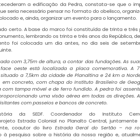
cederam a edificação da Pedra, constata-se que o imp
que seria necessário pensar no formato do obelisco, organi
olocado e, ainda, organizar um evento para o lançamento.
do certo. A base do marco foi constituída de trinta e três
onumento, lembrando os trinta e três anos da República, de
nto foi colocada um dia antes, no dia seis de setemb
uinte.
ada com 3,75m de altura, a contar das fundações. As sua
a face oeste está localizada a placa comemorativa. A 
ituado a 7,5km da cidade de Planaltina e 24 km a Nord
), em concreto, com chapa do Instituto Brasileiro de Geog
xa com tampa móvel e de ferro fundido. A pedra foi assen
proporcionando uma visão aérea em todas as direções. 
isitantes com passeios e bancos de concreto.
ória da SEDF. Coordenador do Instituto Cerra
 projeto Estrada Colonial no Planalto Central, juntament
ente, coautor do livro
Estrada Geral do Sertão – na ro
 à pesquisa sobre a história da nossa região e, atualm