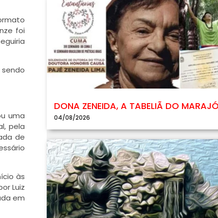
formato
nze foi
eguiria
a sendo
DONA ZENEIDA, A TABELIÃ DO MARAJ
zou uma
04/08/2026
l, pela
rada de
essário
ício às
or Luiz
mada em