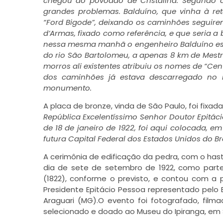
chegou ao povoado de Cristalina. Segundo as
grandes problemas. Balduíno, que vinha à re
“Ford Bigode”, deixando os caminhões seguirem
d’Armas, fixado como referência, e que seria 
nessa mesma manhã o engenheiro Balduíno esc
do rio São Bartolomeu, a apenas 8 km de Mestre
morros ali existentes atribuiu os nomes de “Cent
dos caminhões já estava descarregado no m
monumento.
A placa de bronze, vinda de São Paulo, foi fixa
República Excelentíssimo Senhor Doutor Epitác
de 18 de janeiro de 1922, foi aqui colocada, 
futura Capital Federal dos Estados Unidos do Bra
A cerimônia de edificação da pedra, com o ha
dia de sete de setembro de 1922, como part
(1822), conforme o previsto, e contou com a 
Presidente Epitácio Pessoa representado pelo E
Araguari (MG).O evento foi fotografado, film
selecionado e doado ao Museu do Ipiranga, em 