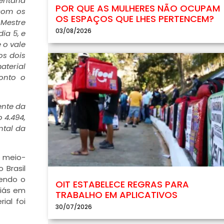
entaria
POR QUE AS MULHERES NÃO OCUPAM
 com os
OS ESPAÇOS QUE LHES PERTENCEM?
 Mestre
03/08/2026
ia 5, e
 o vale
os dois
aterial
onto o
ente da
 4.494,
ntal da
o meio-
 Brasil
sendo o
OIT ESTABELECE REGRAS PARA
oiás em
TRABALHO EM APLICATIVOS
ial foi
30/07/2026