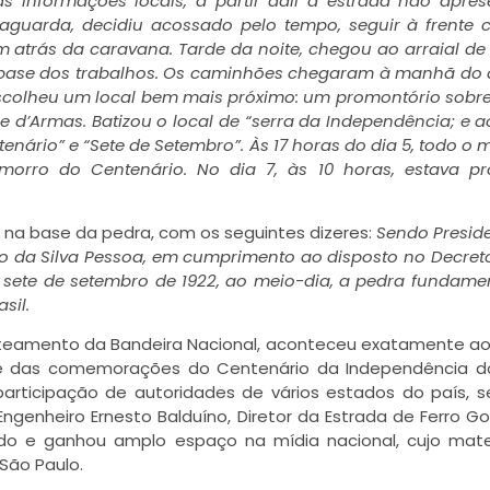
 informações locais, a partir dali a estrada não apres
taguarda, decidiu acossado pelo tempo, seguir à frente
 atrás da caravana. Tarde da noite, chegou ao arraial de
a base dos trabalhos. Os caminhões chegaram à manhã do d
olheu um local bem mais próximo: um promontório sobre
 d’Armas. Batizou o local de “serra da Independência; e a
enário” e “Sete de Setembro”. Às 17 horas do dia 5, todo o m
orro do Centenário. No dia 7, às 10 horas, estava pr
da na base da pedra, com os seguintes dizeres:
Sendo Presid
io da Silva Pessoa, em cumprimento ao disposto no Decreto
em sete de setembro de 1922, ao meio-dia, a pedra fundame
sil.
steamento da Bandeira Nacional, aconteceu exatamente a
e das comemorações do Centenário da Independência do
participação de autoridades de vários estados do país, 
ngenheiro Ernesto Balduíno, Diretor da Estrada de Ferro G
ado e ganhou amplo espaço na mídia nacional, cujo mater
São Paulo.