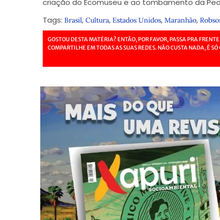
criação do Ecomuseu e ao tombamento da Pedra
Tags:
,
,
,
,
Brasil
Cultura
Estados Unidos
Maranhão
Robso
GOSTOU DESTA MATÉRIA? ENTÃO, POR FAVOR, PASSA PRA FRENTE
COMPARTILHE EM TODAS AS SUAS REDES. NÃO CUSTA NADA, É SÓ 