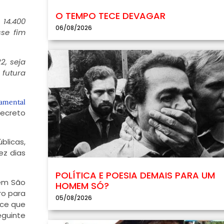
O TEMPO TECE DEVAGAR
 14.400
06/08/2026
sse fim
2, seja
 futura
amental
decreto
blicas,
ez dias
POLÍTICA E POESIA DEMAIS PARA UM
 em São
HOMEM SÓ?
ro para
05/08/2026
ece que
eguinte