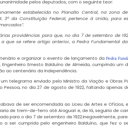
unanimidade pelos deputados, com o seguinte teor:
tunamente estabelecida no Planalto Central, na zona de
. 3º da Constituição Federal, pertence à União, para e
emarcados”.
árias providências para que, no dia 7 de setembro de 192
 que se refere artigo anterior, a Pedra Fundamental da
ntenário e organizar o evento de lançamento da
Pedra Fund
s, Engenheiro Ernesto Balduíno de Almeida, cumprindo um 
ão ao centenário da Independência.
 um telegrama enviado pelo Ministro da Viação e Obras Pú
io Pessoa, no dia 27 de agosto de 1922, faltando apenas d
abava de ser encomendada ao Liceu de Artes e Ofícios,
iaria de trem-de-ferro até Araguari e, de lá, seguiria de car
zada para o dia 7 de setembro de 1922.Inegavelmente, par
o a ser cumprida pelo engenheiro Balduíno, que fez o s