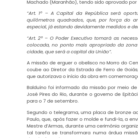
Machado (Maranhão), tendo sido aprovado por 
“Art. 1º – A Capital da República será opor
quilômetros quadrados, que, por força do art
especial, já estando devidamente medidos e d
“Art. 2º – O Poder Executivo tomará as necess
colocada, no ponto mais apropriado da zona a
cidade, que será a capital da União”.
A missão de erguer o obelisco no Morro do Ce
coube ao Diretor da Estrada de Ferro de Goiá
que autorizava o início da obra em comemoraç
Balduíno foi informado da missão por meio de
José Pires do Rio, durante o governo de Epitác
para o 7 de setembro.
Segundo o telegrama, uma placa de bronze ac
Paulo, que, após fazer o molde e fundi-la, a env
Mestre d’Armas, durante uma cerimônia organi
tal tarefa se transformara numa árdua missã