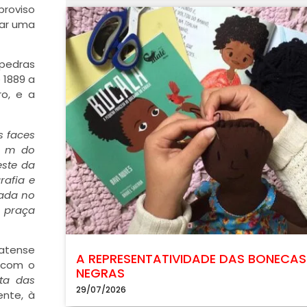
roviso
zar uma
 pedras
 1889 a
ro, e a
s faces
7 m do
este da
rafia e
tada no
A praça
tense
A REPRESENTATIVIDADE DAS BONECAS
e com o
NEGRAS
ta das
29/07/2026
ente, à