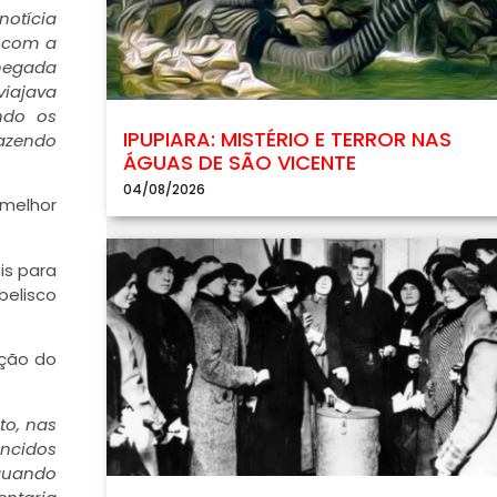
notícia
o com a
chegada
viajava
ndo os
IPUPIARA: MISTÉRIO E TERROR NAS
fazendo
ÁGUAS DE SÃO VICENTE
04/08/2026
 melhor
is para
belisco
ação do
to, nas
encidos
 quando