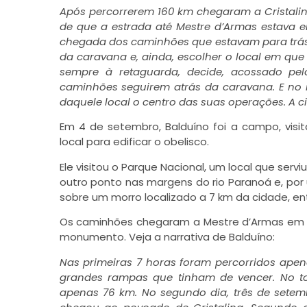
Após percorrerem 160 km chegaram a Cristalin
de que a estrada até Mestre d’Armas estava 
chegada dos caminhões que estavam para trás,
da caravana e, ainda, escolher o local em que o
sempre à retaguarda, decide, acossado pel
caminhões seguirem atrás da caravana. E no m
daquele local o centro das suas operações. A c
Em 4 de setembro, Balduíno foi a campo, visi
local para edificar o obelisco.
Ele visitou o Parque Nacional, um local que ser
outro ponto nas margens do rio Paranoá e, por 
sobre um morro localizado a 7 km da cidade, en
Os caminhões chegaram a Mestre d’Armas em 5
monumento. Veja a narrativa de Balduíno:
Nas primeiras 7 horas foram percorridos ap
grandes rampas que tinham de vencer. No tot
apenas 76 km. No segundo dia, três de setem