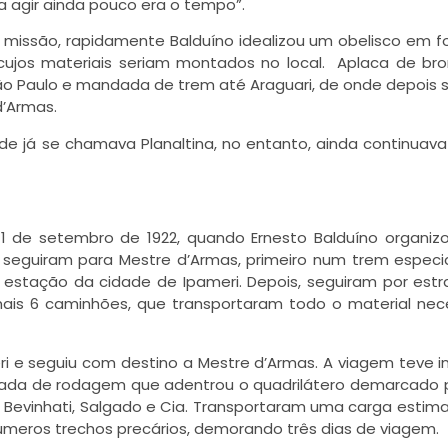
 agir ainda pouco era o tempo”.
 missão, rapidamente Balduíno idealizou um obelisco em 
 cujos materiais seriam montados no local. Aplaca de bro
o Paulo e mandada de trem até Araguari, de onde depois s
d’Armas.
de já se chamava Planaltina, no entanto, ainda continuav
1 de setembro de 1922, quando Ernesto Balduíno organi
eguiram para Mestre d’Armas, primeiro num trem especia
 na estação da cidade de Ipameri. Depois, seguiram por est
ais 6 caminhões, que transportaram todo o material nec
i e seguiu com destino a Mestre d’Armas. A viagem teve in
trada de rodagem que adentrou o quadrilátero demarcado p
a Bevinhati, Salgado e Cia. Transportaram uma carga esti
úmeros trechos precários, demorando três dias de viagem.