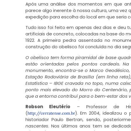
Após uma análise dos momentos em que ante
parece algo inerente à nossa cultura, uma vez 
expedição para escolha do local em que seria c
Tudo isso foi feito em apenas dez dias e deu tu
artificiais de concreto, colocadas na base do m
1922. A primeira pedra assentada no monume
construção do obelisco foi concluída no dia seg
O obelisco tem forma piramidal de base quadr
estão orientadas pelos pontos cardeais. N
monumento, encontra-se o Marco Geodésico, s
Estação Rodoviária de Brasília (em linha reta
Estatística – IBGE cravada no topo, numa cai
ponto mais elevado do Morro do Centenário, 
que a entorna contribui para o bem-estar dos v
Robson Eleutério
– Professor de Hist
(
). Em 2004, idealizou o
http://cerratense.com.br
historiador Paulo Bertran, sendo, posteriorm
nascentes
. Nos últimos anos tem se dedicado