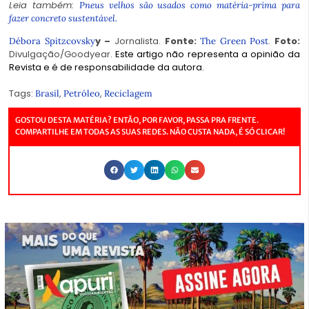
Leia também:
Pneus velhos são usados como matéria-prima para
fazer concreto sustentável.
y –
Jornalista.
Fonte:
.
Foto:
Débora Spitzcovsky
The Green Post
Divulgação/Goodyear.
Este artigo não representa a opinião da
Revista e é de responsabilidade da autora.
Tags:
,
,
Brasil
Petróleo
Reciclagem
GOSTOU DESTA MATÉRIA? ENTÃO, POR FAVOR, PASSA PRA FRENTE.
COMPARTILHE EM TODAS AS SUAS REDES. NÃO CUSTA NADA, É SÓ CLICAR!