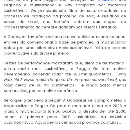
segundo a multinacional é 90% composto por materiais
sustentáveis. Os principais são óleo de soja, excedente do
processo de produção da proteína de soja, e resíduos de
casca de arroz, que também sobram das etapas de
processamento do cereal e acabam nos aterros sanitários.
A Goodyear também destaca o novo poliéster usado no pneu:
em vez do convencional à base de petróleo, a multinacional
optou por uma alternativa mais sustentável, feita de resinas
biorrenováveis da árvore pinheiro.
Testes de performance mostraram que, além de ter matéria-
prima muito mais sustentável, o Eaggle Go tem melhor
desempenho, podendo rodar até 500 mil quilômetros –
uma
vida útil 8 vezes maior do que a de um pneu convencional, que
roda cerca de 60 mil quilômetros
– e ainda gasta menos
combustível, por ter melhor aderência.
Será que a tendência pega? A Goodyear se comprometeu a
disponibilizar o Eaggle Go para o mercado ainda em 2023 e
mais: a multinacional tornou público o desafio de, até 2030,
lançar o primeiro pneu 100% sustentável da indústria
automobilística. Aguardemos cenas dos próximos capítulos…