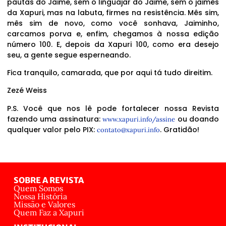
pautas do Jaime, sem o linguajar do Jaime, sem o jaimês
da Xapuri, mas na labuta, firmes na resistência. Mês sim,
mês sim de novo, como você sonhava, Jaiminho,
carcamos porva e, enfim, chegamos à nossa edição
número 100. E, depois da Xapuri 100, como era desejo
seu, a gente segue esperneando.
Fica tranquilo, camarada, que por aqui tá tudo direitim.
Zezé Weiss
P.S. Você que nos lê pode fortalecer nossa Revista
fazendo uma assinatura:
ou doando
www.xapuri.info/assine
qualquer valor pelo PIX:
. Gratidão!
contato@xapuri.info
SOBRE A REVISTA
Quem Somos
Nossa História
Missão e Valores
Quem Faz a Xapuri