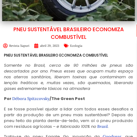
PNEU SUSTENTÁVEL BRASILEIRO ECONOMIZA
COMBUSTÍVEL
Revista Xapuri
abril 29, 2023
Ecologia
PNEU SUSTENTÁVEL BRASILEIRO ECONOMIZA COMBUSTÍVEL
Somente no Brasil, cerca de 90 milhões de pneus são
descartados por ano. Pneus esses que ocupam muito espaço
nos aterros sanitários, liberam toxinas que contaminam os
lençóis freáticos e, muitas vezes, são queimados, liberando
gases extremamente tóxicos na atmosfera
Por
/The Green Post
Débora Spitzcovsky
E se fosse possível ajudar a lidar com todos esses desafios a
partir da produção de um pneu mais sustentável? Depois do
pneu feito da planta dente-de-leão, vem aí o pneu produzido
com resíduos agrícolas –
e fabricado 100% no
.
Brasil
Trata-se do pneu Eaggle Go, inovação da
, que
Goodyear