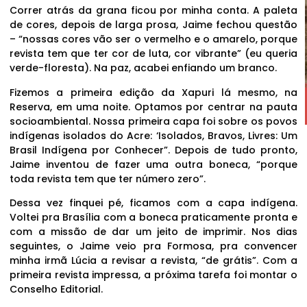
Correr atrás da grana ficou por minha conta. A paleta
de cores, depois de larga prosa, Jaime fechou questão
– “nossas cores vão ser o vermelho e o amarelo, porque
revista tem que ter cor de luta, cor vibrante” (eu queria
verde-floresta). Na paz, acabei enfiando um branco.
Fizemos a primeira edição da Xapuri lá mesmo, na
Reserva, em uma noite. Optamos por centrar na pauta
socioambiental. Nossa primeira capa foi sobre os povos
indígenas isolados do Acre: ‘Isolados, Bravos, Livres: Um
Brasil Indígena por Conhecer”. Depois de tudo pronto,
Jaime inventou de fazer uma outra boneca, “porque
toda revista tem que ter número zero”.
Dessa vez finquei pé, ficamos com a capa indígena.
Voltei pra Brasília com a boneca praticamente pronta e
com a missão de dar um jeito de imprimir. Nos dias
seguintes, o Jaime veio pra Formosa, pra convencer
minha irmã Lúcia a revisar a revista, “de grátis”. Com a
primeira revista impressa, a próxima tarefa foi montar o
Conselho Editorial.