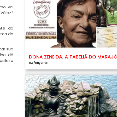
no, vai
 Vélez?
nte do
orma da
car sua
 lhe dê
DONA ZENEIDA, A TABELIÃ DO MARAJ
sileira
04/08/2026