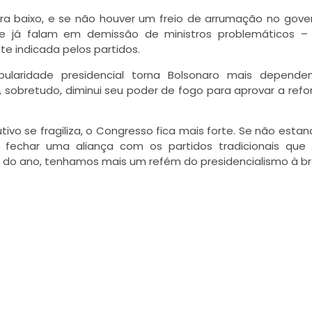
ra baixo, e se não houver um freio de arrumação no gover
te já falam em demissão de ministros problemáticos –
te indicada pelos partidos.
laridade presidencial torna Bolsonaro mais depende
 sobretudo, diminui seu poder de fogo para aprovar a ref
vo se fragiliza, o Congresso fica mais forte. Se não estan
 fechar uma aliança com os partidos tradicionais que
m do ano, tenhamos mais um refém do presidencialismo à bra