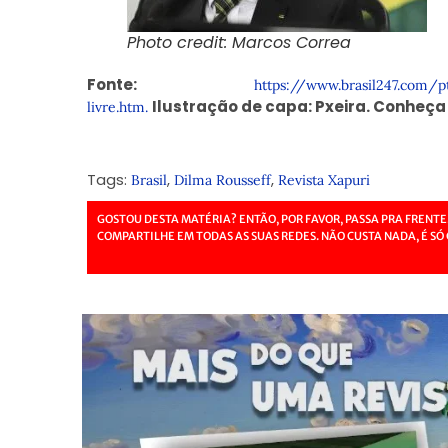
Photo credit: Marcos Correa
Fonte:
https://www.brasil247.com/
Ilustração de capa: Pxeira.
Conheça 
livre.htm.
Tags:
,
,
Brasil
Dilma Rousseff
Revista Xapuri
GOSTOU DESTA MATÉRIA? ENTÃO, POR FAVOR, PASSA PRA FRENTE
COMPARTILHE EM TODAS AS SUAS REDES. NÃO CUSTA NADA, É SÓ 