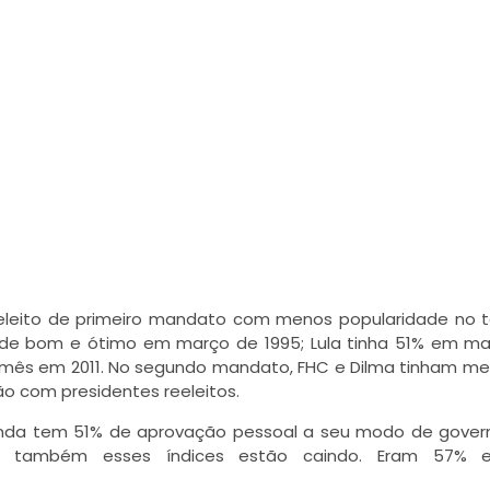
eleito de primeiro mandato com menos popularidade no t
 de bom e ótimo em março de 1995; Lula tinha 51% em m
 mês em 2011. No segundo mandato, FHC e Dilma tinham m
o com presidentes reeleitos.
inda tem 51% de aprovação pessoal a seu modo de gover
as também esses índices estão caindo. Eram 57% 