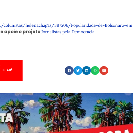
pt/colunistas/helenachagas/387506/Popularidade-de-Bolsonaro-e
e apoie o projeto
Jornalistas pela Democracia
.
CLICAR!