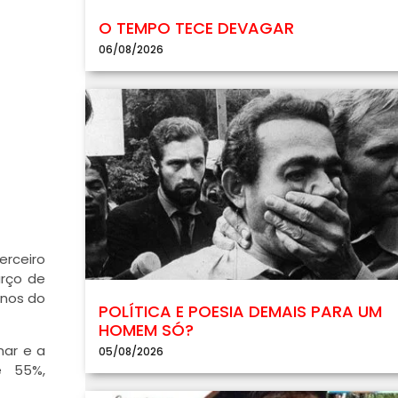
O TEMPO TECE DEVAGAR
06/08/2026
erceiro
arço de
enos do
POLÍTICA E POESIA DEMAIS PARA UM
HOMEM SÓ?
nar e a
05/08/2026
e 55%,