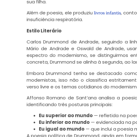
sua filha.
Além de poesia, ele produziu
, cont
livros infantis
insuficiência respiratória.
Estilo Literário
Carlos Drummond de Andrade, seguindo a linh
Mário de Andrade e Oswald de Andrade, usand
espectro do modernismo, se distinguirmos ent
concreta, Drummond se alinha à segunda, ao l
Embora Drummond tenha se destacado como u
modernistas, isso não o classifica estritamen
verso livre e os temas cotidianos do modernism
Affonso Romano de Sant’ana analisa a poesi
identificando três posturas principais:
Eu superior ao mundo
— refletida na poes
Eu inferior ao mundo
— evidenciada na po
Eu igual ao mundo
— que inclui a poesia 
A poesia política de Drummond, ainda em form