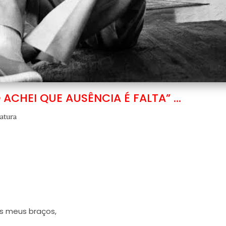
ACHEI QUE AUSÊNCIA É FALTA” …
ratura
s meus braços,