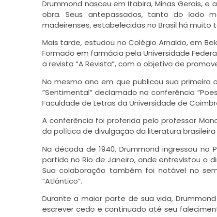
Drummond nasceu em Itabira, Minas Gerais, e a
obra. Seus antepassados, tanto do lado ma
madeirenses, estabelecidas no Brasil há muito 
Mais tarde, estudou no Colégio Arnaldo, em Belo
Formado em farmácia pela Universidade Federal 
a revista “A Revista”, com o objetivo de promov
No mesmo ano em que publicou sua primeira o
“Sentimental” declamado na conferência “Poesia
Faculdade de Letras da Universidade de Coimbr
A conferência foi proferida pelo professor Mano
da política de divulgação da literatura brasilei
Na década de 1940, Drummond ingressou no Par
partido no Rio de Janeiro, onde entrevistou o d
Sua colaboração também foi notável no semaná
“Atlântico”.
Durante a maior parte de sua vida, Drummond
escrever cedo e continuado até seu falecimen