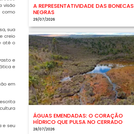
A REPRESENTATIVIDADE DAS BONECAS
a visão
NEGRAS
s, como
29/07/2026
sa, sua
e creio
e até o
vasto e
ática e
ação em
escrita
cultura
ÁGUAS EMENDADAS: O CORAÇÃO
HÍDRICO QUE PULSA NO CERRADO
a e seu
28/07/2026