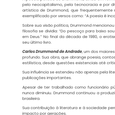
pelo neocapitalismo, pela tecnocracia e por di
artística de Drummond, que frequentemente r
exemplificado por versos como: “A poesia é inco
Sobre sua visão política, Drummond mencionou e
filosofia se dividia: “Do pescoço para baixo so
em Deus.” No final da década de 1980, o ero
seu último livro.
Carlos Drummond de Andrade
, um dos maiores 
profundo. Sua obra, que abrange poesia, contos, 
estilística, desde questões existenciais até crític
Sua influência se estendeu não apenas pela li
publicações importantes.
Apesar de ter trabalhado como funcionário pú
nunca diminuiu. Drummond continuou a produzir
brasileira.
Sua contribuição à literatura e à sociedade p
impacto por gerações.