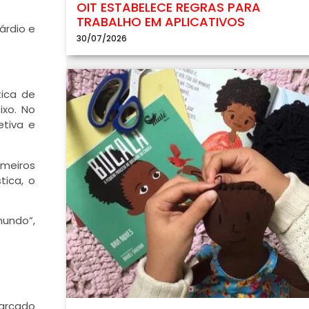
OIT ESTABELECE REGRAS PARA
TRABALHO EM APLICATIVOS
árdio e
30/07/2026
tica de
ixo. No
etiva e
meiros
tica, o
mundo”,
marcado