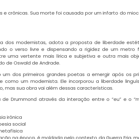
os e crônicas. Sua morte foi causada por um infarto do mioc
a dos modernistas, adota a proposta de liberdade esté
o o verso livre e dispensando a rigidez de um metro f
re uma vertente mais lírica e subjetiva e outra mais obj
ado de Oswald de Andrade.
m dos primeiros grandes poetas a emergir após os pri
te como um modernista. Ele incorporou a liberdade linguís
o, mas sua obra vai além dessas características.
a de Drummond através da interação entre o “eu” e o “
ia irônica
esia social
metafísica
ação na época, é moldada pelo contexto da Guerra Fria, 