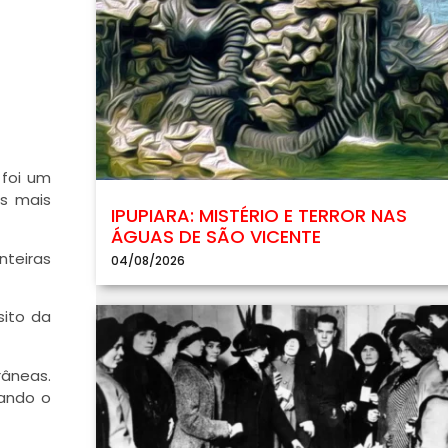
 foi um
os mais
IPUPIARA: MISTÉRIO E TERROR NAS
ÁGUAS DE SÃO VICENTE
nteiras
04/08/2026
ito da
râneas.
iando o