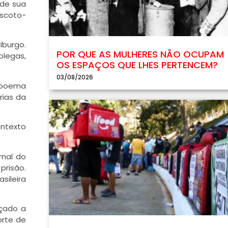
 de sua
scoto-
iburgo.
POR QUE AS MULHERES NÃO OCUPAM
olegas,
OS ESPAÇOS QUE LHES PERTENCEM?
03/08/2026
u poema
rias da
ontexto
rnal do
prisão.
sileira
eçado a
orte de