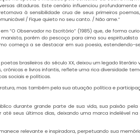
versas ditaduras. Este cenário influenciou profundamente 
etornava à sensibilidade crua de seus primeiros poema
municável / Fique quieto no seu canto. / Não ame.”
m “O Observador no Escritório” (1985) que, de forma curio
u marxista, porém do pescoço para cima sou espiritualista 
tismo começa a se destacar em sua poesia, estendendo-s
poetas brasileiros do século XX, deixou um legado literário 
crônicas e livros infantis, reflete uma rica diversidade tem
as sociais e políticas.
teratura, mas também pela sua atuação política e particip
blico durante grande parte de sua vida, sua paixão pela 
 até seus últimos dias, deixando uma marca indelével na 
ermanece relevante e inspiradora, perpetuando sua memóri