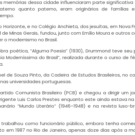
s memórias dessa cidade influenciaram parte significativa
terno quanto paterno, eram originários de famílias e
tempo.
 Horizonte, e no Colégio Anchieta, dos jesuítas, em Nova Fr
de Minas Gerais, fundou, junto com Emílio Moura e outros c
er o modernismo no Brasil.
bra poética, “Alguma Poesia” (1930), Drummond teve se
 Moderníssima do Brasil”, realizada durante o curso de fé
a.
el de Souza Pinto, da Cadeira de Estudos Brasileiros, no c
ra nas universidades portuguesas.
tido Comunista Brasileiro (PCB) e chegou a dirigir um jo
irigente Luis Carlos Prestes enquanto este ainda estava na 
rio “Mundo Literário” (1946–1948) e na revista luso-bra
 trabalhou como funcionário público, embora tenha com
to em 1987 no Rio de Janeiro, apenas doze dias após a m