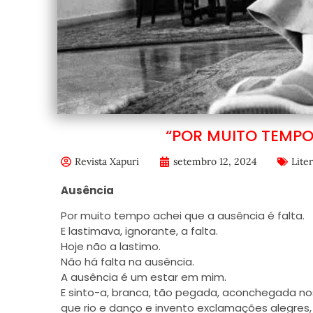
“POR MUITO TEMPO 
Revista Xapuri
setembro 12, 2024
Lite
Ausência
Por muito tempo achei que a ausência é falta.
E lastimava, ignorante, a falta.
Hoje não a lastimo.
Não há falta na
ausência
.
A ausência é um estar em mim.
E sinto-a, branca, tão pegada, aconchegada no
que rio e danço e invento exclamações alegres,