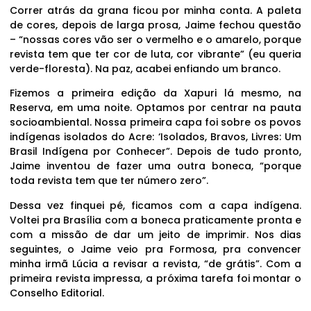
Correr atrás da grana ficou por minha conta. A paleta
de cores, depois de larga prosa, Jaime fechou questão
– “nossas cores vão ser o vermelho e o amarelo, porque
revista tem que ter cor de luta, cor vibrante” (eu queria
verde-floresta). Na paz, acabei enfiando um branco.
Fizemos a primeira edição da Xapuri lá mesmo, na
Reserva, em uma noite. Optamos por centrar na pauta
socioambiental. Nossa primeira capa foi sobre os povos
indígenas isolados do Acre: ‘Isolados, Bravos, Livres: Um
Brasil Indígena por Conhecer”. Depois de tudo pronto,
Jaime inventou de fazer uma outra boneca, “porque
toda revista tem que ter número zero”.
Dessa vez finquei pé, ficamos com a capa indígena.
Voltei pra Brasília com a boneca praticamente pronta e
com a missão de dar um jeito de imprimir. Nos dias
seguintes, o Jaime veio pra Formosa, pra convencer
minha irmã Lúcia a revisar a revista, “de grátis”. Com a
primeira revista impressa, a próxima tarefa foi montar o
Conselho Editorial.