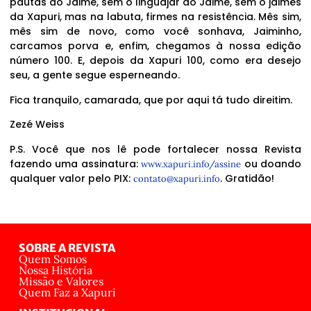
pautas do Jaime, sem o linguajar do Jaime, sem o jaimês
da Xapuri, mas na labuta, firmes na resistência. Mês sim,
mês sim de novo, como você sonhava, Jaiminho,
carcamos porva e, enfim, chegamos à nossa edição
número 100. E, depois da Xapuri 100, como era desejo
seu, a gente segue esperneando.
Fica tranquilo, camarada, que por aqui tá tudo direitim.
Zezé Weiss
P.S. Você que nos lê pode fortalecer nossa Revista
fazendo uma assinatura:
ou doando
www.xapuri.info/assine
qualquer valor pelo PIX:
. Gratidão!
contato@xapuri.info
SOBRE A REVISTA
Quem Somos
Nossa História
Missão e Valores
Quem Faz a Xapuri