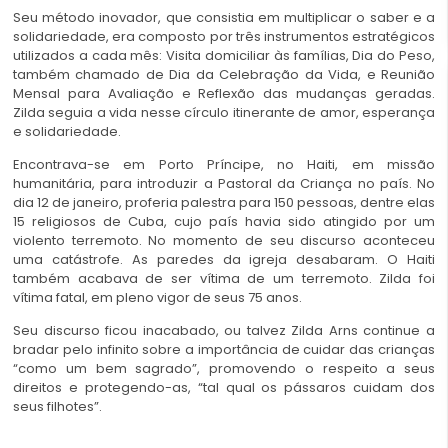
Seu método inovador, que consistia em multiplicar o saber e a
solidariedade, era composto por três instrumentos estratégicos
utilizados a cada mês: Visita domiciliar às famílias, Dia do Peso,
também chamado de Dia da Celebração da Vida, e Reunião
Mensal para Avaliação e Reflexão das mudanças geradas.
Zilda seguia a vida nesse círculo itinerante de amor, esperança
e solidariedade.
Encontrava-se em Porto Príncipe, no Haiti, em missão
humanitária, para introduzir a Pastoral da Criança no país. No
dia 12 de janeiro, proferia palestra para 150 pessoas, dentre elas
15 religiosos de Cuba, cujo país havia sido atingido por um
violento terremoto. No momento de seu discurso aconteceu
uma catástrofe. As paredes da igreja desabaram. O Haiti
também acabava de ser vítima de um terremoto. Zilda foi
vítima fatal, em pleno vigor de seus 75 anos.
Seu discurso ficou inacabado, ou talvez Zilda Arns continue a
bradar pelo infinito sobre a importância de cuidar das crianças
“como um bem sagrado”, promovendo o respeito a seus
direitos e protegendo-as, “tal qual os pássaros cuidam dos
seus filhotes”.