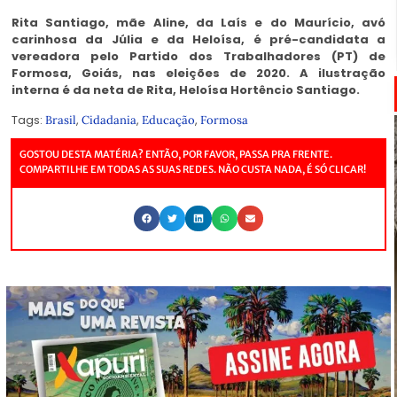
Rita Santiago, mãe Aline, da Laís e do Maurício, avó
carinhosa da Júlia e da Heloísa, é pré-candidata a
vereadora pelo Partido dos Trabalhadores (PT) de
Formosa, Goiás, nas eleições de 2020. A ilustração
interna é da neta de Rita, Heloísa Hortêncio Santiago.
Tags:
,
,
,
Brasil
Cidadania
Educação
Formosa
GOSTOU DESTA MATÉRIA? ENTÃO, POR FAVOR, PASSA PRA FRENTE.
COMPARTILHE EM TODAS AS SUAS REDES. NÃO CUSTA NADA, É SÓ CLICAR!