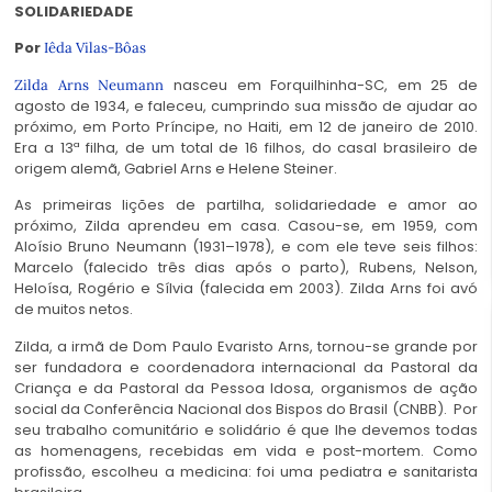
SOLIDARIEDADE
Por
Iêda Vilas-Bôas
nasceu em Forquilhinha-SC, em 25 de
Zilda Arns Neumann
agosto de 1934, e faleceu, cumprindo sua missão de ajudar ao
próximo, em Porto Príncipe, no Haiti, em 12 de janeiro de 2010.
Era a 13ª filha, de um total de 16 filhos, do casal brasileiro de
origem alemã, Gabriel Arns e Helene Steiner.
As primeiras lições de partilha, solidariedade e amor ao
próximo, Zilda aprendeu em casa. Casou-se, em 1959, com
Aloísio Bruno Neumann (1931–1978), e com ele teve seis filhos:
Marcelo (falecido três dias após o parto), Rubens, Nelson,
Heloísa, Rogério e Sílvia (falecida em 2003). Zilda Arns foi avó
de muitos netos.
Zilda, a irmã de Dom Paulo Evaristo Arns, tornou-se grande por
ser fundadora e coordenadora internacional da Pastoral da
Criança e da Pastoral da Pessoa Idosa, organismos de ação
social da Conferência Nacional dos Bispos do Brasil (CNBB). Por
seu trabalho comunitário e solidário é que lhe devemos todas
as homenagens, recebidas em vida e post-mortem. Como
profissão, escolheu a medicina: foi uma pediatra e sanitarista