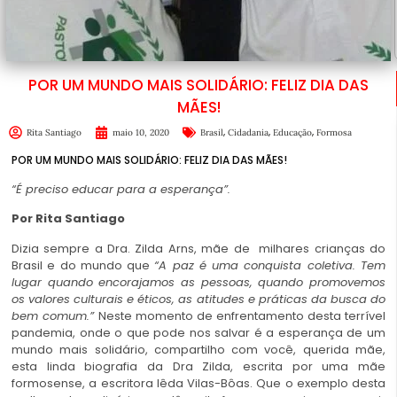
POR UM MUNDO MAIS SOLIDÁRIO: FELIZ DIA DAS
MÃES!
,
,
,
Rita Santiago
maio 10, 2020
Brasil
Cidadania
Educação
Formosa
POR UM MUNDO MAIS SOLIDÁRIO: FELIZ DIA DAS MÃES!
“É preciso educar para a esperança”.
Por Rita Santiago
Dizia sempre a Dra. Zilda Arns, mãe de milhares crianças do
Brasil e do mundo que
“A paz é uma conquista coletiva. Tem
lugar quando encorajamos as pessoas, quando promovemos
os valores
culturais e éticos, as atitudes e práticas da busca do
bem comum.”
Neste momento de enfrentamento desta terrível
pandemia, onde o que pode nos salvar é a esperança de um
mundo mais solidário, compartilho com você, querida mãe,
esta linda biografia da Dra Zilda, escrita por uma mãe
formosense, a escritora Iêda Vilas-Bôas. Que o exemplo desta