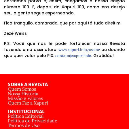
carcamos porva e, enfim, chegamos à nossa edição
número 100. E, depois da Xapuri 100, como era desejo
seu, a gente segue esperneando.
Fica tranquilo, camarada, que por aqui tá tudo direitim.
Zezé Weiss
P.S. Você que nos lê pode fortalecer nossa Revista
fazendo uma assinatura:
ou doando
www.xapuri.info/assine
qualquer valor pelo PIX:
. Gratidão!
contato@xapuri.info
SOBRE A REVISTA
Quem Somos
Nossa História
Missão e Valores
Quem Faz a Xapuri
INSTITUCIONAL
Política Editorial
Política de Privacidade
Termos de Uso