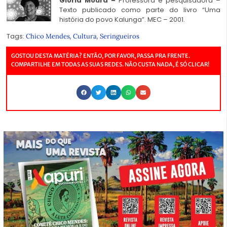
Gloria Moura –
Professora e pesquisadora –
Texto publicado como parte do livro “Uma
história do povo Kalunga”. MEC – 2001.
Tags:
,
,
Chico Mendes
Cultura
Seringueiros
GOSTOU DESTA MATÉRIA? ENTÃO, POR FAVOR, PASSA PRA FRENTE.
COMPARTILHE EM TODAS AS SUAS REDES. NÃO CUSTA NADA, É SÓ CLICAR!