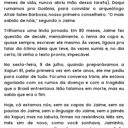
meses de vida, nunca abriu mão dessa tarefa). Daqui
rumamos pra Goiânia, para convidar o arqueólogo
Altair Sales Barbosa, nosso primeiro conselheiro. “O mais
sabido de nóis,” segundo o Jaime.
Trilhamos uma linda jornada. Em 80 meses, Jaime fez
questão de decidir, mensalmente, o tema da capa e,
quase sempre, escrever ele mesmo. Às vezes, ligava pra
falar da ótima ideia que teve, às vezes sumia e, no dia
certo, lá vinha o texto pronto, impecável.
Na sexta-feira, 9 de julho, quando preparávamos a
Xapuri 81, pela primeira vez em sete anos, ele me pediu
para cuidar de tudo. Foi uma conversa triste, ele estava
agoniado com os rumos da doença e com a tragédia
que o Brasil enfrentava. Não falamos em morte, mas eu
sabia que era o fim.
Hoje, cá estamos nós, sem as capas do Jaime, sem as
pautas do Jaime, sem o linguajar do Jaime, sem o jaimês
da Xapuri, mas na labuta, firmes na resistência. Mês sim,
mês sim de novo, como você sonhava, Jaiminho,