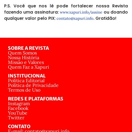
P.S. Você que nos lê pode fortalecer nossa Revista
fazendo uma assinatura:
ou doando
www.xapuri.info/assine
qualquer valor pelo PIX:
. Gratidão!
contato@xapuri.info
SOBRE A REVISTA
Quem Somos
Nossa História
Missão e Valores
Quem Faz a Xapuri
INSTITUCIONAL
Política Editorial
Política de Privacidade
Termos de Uso
REDES E PLATAFORMAS
Instagram
Facebook
YouTube
Twitter
CONTATO
E-mail: contato@xapuri.info