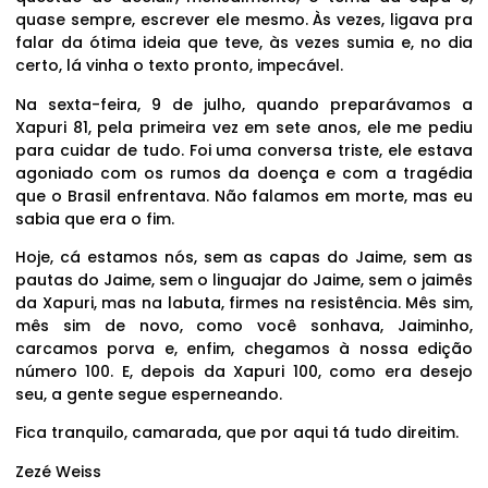
quase sempre, escrever ele mesmo. Às vezes, ligava pra
falar da ótima ideia que teve, às vezes sumia e, no dia
certo, lá vinha o texto pronto, impecável.
Na sexta-feira, 9 de julho, quando preparávamos a
Xapuri 81, pela primeira vez em sete anos, ele me pediu
para cuidar de tudo. Foi uma conversa triste, ele estava
agoniado com os rumos da doença e com a tragédia
que o Brasil enfrentava. Não falamos em morte, mas eu
sabia que era o fim.
Hoje, cá estamos nós, sem as capas do Jaime, sem as
pautas do Jaime, sem o linguajar do Jaime, sem o jaimês
da Xapuri, mas na labuta, firmes na resistência. Mês sim,
mês sim de novo, como você sonhava, Jaiminho,
carcamos porva e, enfim, chegamos à nossa edição
número 100. E, depois da Xapuri 100, como era desejo
seu, a gente segue esperneando.
Fica tranquilo, camarada, que por aqui tá tudo direitim.
Zezé Weiss