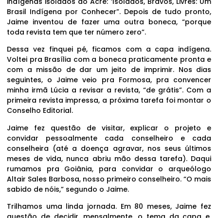
indígenas isolados do Acre: ‘Isolados, Bravos, Livres: Um
Brasil Indígena por Conhecer”. Depois de tudo pronto,
Jaime inventou de fazer uma outra boneca, “porque
toda revista tem que ter número zero”.
Dessa vez finquei pé, ficamos com a capa indígena.
Voltei pra Brasília com a boneca praticamente pronta e
com a missão de dar um jeito de imprimir. Nos dias
seguintes, o Jaime veio pra Formosa, pra convencer
minha irmã Lúcia a revisar a revista, “de grátis”. Com a
primeira revista impressa, a próxima tarefa foi montar o
Conselho Editorial.
Jaime fez questão de visitar, explicar o projeto e
convidar pessoalmente cada conselheiro e cada
conselheira (até a doença agravar, nos seus últimos
meses de vida, nunca abriu mão dessa tarefa). Daqui
rumamos pra Goiânia, para convidar o arqueólogo
Altair Sales Barbosa, nosso primeiro conselheiro. “O mais
sabido de nóis,” segundo o Jaime.
Trilhamos uma linda jornada. Em 80 meses, Jaime fez
questão de decidir, mensalmente, o tema da capa e,