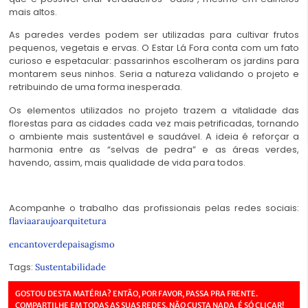
mais altos.
As paredes verdes podem ser utilizadas para cultivar frutos
pequenos, vegetais e ervas. O Estar Lá Fora conta com um fato
curioso e espetacular: passarinhos escolheram os jardins para
montarem seus ninhos. Seria a natureza validando o projeto e
retribuindo de uma forma inesperada.
Os elementos utilizados no projeto trazem a vitalidade das
florestas para as cidades cada vez mais petrificadas, tornando
o ambiente mais sustentável e saudável. A ideia é reforçar a
harmonia entre as “selvas de pedra” e as áreas verdes,
havendo, assim, mais qualidade de vida para todos.
Acompanhe o trabalho das profissionais pelas redes sociais:
flaviaaraujoarquitetura
encantoverdepaisagismo
Tags:
Sustentabilidade
GOSTOU DESTA MATÉRIA? ENTÃO, POR FAVOR, PASSA PRA FRENTE.
COMPARTILHE EM TODAS AS SUAS REDES. NÃO CUSTA NADA, É SÓ CLICAR!