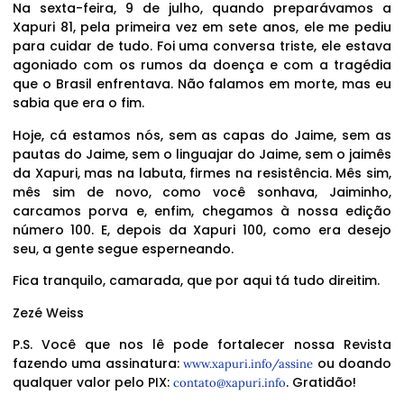
Na sexta-feira, 9 de julho, quando preparávamos a
Xapuri 81, pela primeira vez em sete anos, ele me pediu
para cuidar de tudo. Foi uma conversa triste, ele estava
agoniado com os rumos da doença e com a tragédia
que o Brasil enfrentava. Não falamos em morte, mas eu
sabia que era o fim.
Hoje, cá estamos nós, sem as capas do Jaime, sem as
pautas do Jaime, sem o linguajar do Jaime, sem o jaimês
da Xapuri, mas na labuta, firmes na resistência. Mês sim,
mês sim de novo, como você sonhava, Jaiminho,
carcamos porva e, enfim, chegamos à nossa edição
número 100. E, depois da Xapuri 100, como era desejo
seu, a gente segue esperneando.
Fica tranquilo, camarada, que por aqui tá tudo direitim.
Zezé Weiss
P.S. Você que nos lê pode fortalecer nossa Revista
fazendo uma assinatura:
ou doando
www.xapuri.info/assine
qualquer valor pelo PIX:
. Gratidão!
contato@xapuri.info