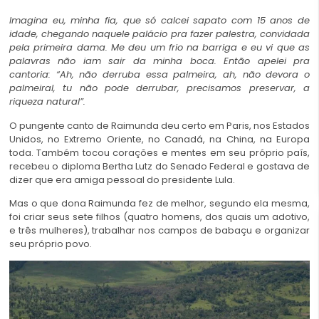
Imagina eu, minha fia, que só calcei sapato com 15 anos de
idade, chegando naquele palácio pra fazer palestra, convidada
pela primeira dama. Me deu um frio na barriga e eu vi que as
palavras não iam sair da minha boca. Então apelei pra
cantoria: “Ah, não derruba essa palmeira, ah, não devora o
palmeiral, tu não pode derrubar, precisamos preservar, a
riqueza natural”.
O pungente canto de Raimunda deu certo em Paris, nos Estados
Unidos, no Extremo Oriente, no Canadá, na China, na Europa
toda. Também tocou corações e mentes em seu próprio país,
recebeu o diploma Bertha Lutz do Senado Federal e gostava de
dizer que era amiga pessoal do presidente Lula.
Mas o que dona Raimunda fez de melhor, segundo ela mesma,
foi criar seus sete filhos (quatro homens, dos quais um adotivo,
e três mulheres), trabalhar nos campos de babaçu e organizar
seu próprio povo.