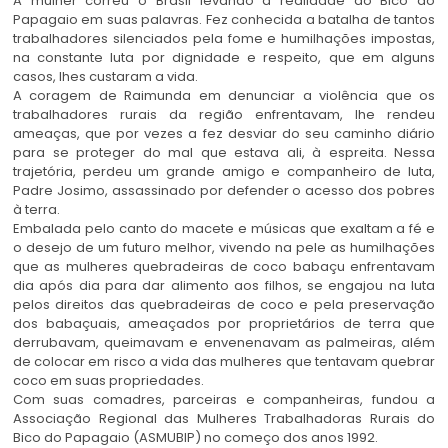
A mulher correu o Brasil levando a realidade do Bico do
Papagaio em suas palavras. Fez conhecida a batalha de tantos
trabalhadores silenciados pela fome e humilhações impostas,
na constante luta por dignidade e respeito, que em alguns
casos, lhes custaram a vida.
A coragem de Raimunda em denunciar a violência que os
trabalhadores rurais da região enfrentavam, lhe rendeu
ameaças, que por vezes a fez desviar do seu caminho diário
para se proteger do mal que estava ali, à espreita. Nessa
trajetória, perdeu um grande amigo e companheiro de luta,
Padre Josimo, assassinado por defender o acesso dos pobres
à terra.
Embalada pelo canto do macete e músicas que exaltam a fé e
o desejo de um futuro melhor, vivendo na pele as humilhações
que as mulheres quebradeiras de coco babaçu enfrentavam
dia após dia para dar alimento aos filhos, se engajou na luta
pelos direitos das quebradeiras de coco e pela preservação
dos babaçuais, ameaçados por proprietários de terra que
derrubavam, queimavam e envenenavam as palmeiras, além
de colocar em risco a vida das mulheres que tentavam quebrar
coco em suas propriedades.
Com suas comadres, parceiras e companheiras, fundou a
Associação Regional das Mulheres Trabalhadoras Rurais do
Bico do Papagaio (ASMUBIP) no começo dos anos 1992.