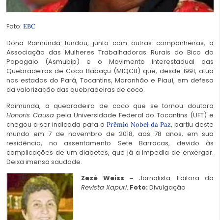
Foto:
EBC
Dona Raimunda fundou, junto com outras companheiras, a
Associação das Mulheres Trabalhadoras Rurais do Bico do
Papagaio (Asmubip) e o Movimento Interestadual das
Quebradeiras de Coco Babaçu (MIQCB) que, desde 1
991, atua
nos estados do Pará, Tocantins, Maranhão e Piauí, em defesa
da valorização das quebradeiras de coco.
Raimunda, a quebradeira de coco que se tornou doutora
Honoris Causa
pela Universidade Federal do Tocantins (UFT) e
chegou a ser indicada para o
, partiu deste
Prêmio Nobel da Paz
mundo em 7 de novembro de 2018, aos 78 anos, em sua
residência, no assentamento Sete Barracas, devido às
complicações de um diabetes, que já a impedia de enxergar.
Deixa imensa saudade.
Zezé Weiss
–
Jornalista. Editora da
Revista Xapuri
.
Foto:
Divulgação